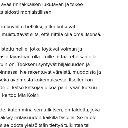
a avaa rinnakkaisen lukutavan ja tekee
 aidosti moniaistillisen.
on kuvailtu hetkiksi, jotka kutsuvat
uistuttavat siitä, että riittää olla oma itsensä.
stettu heille, jotka löytävät voiman ja
 tavastaan olla. Joille riittää, että saa olla
kuin on. Teokseni syntyvät hiljaisuuden ja
apinnassa. Ne rakentuvat väreistä, muodoista ja
sekä avoimesta kokemuksesta. Itselleni on
aide ei katso katsojaa ulkoa päin, vaan kutsuu
 kertoo Mia Kolari.
ide, kuten minä sen tulkitsen, on taidetta, joka
äksyy erilaisuuden kaikilla tasoilla. Se ei ole
ä se odota yleisöltään tiettyä tulkintaa tai