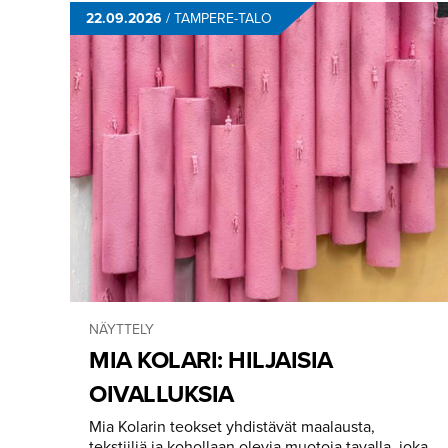
22.09.2026
/
TAMPERE-TALO
NÄYTTELY
MIA KOLARI: HILJAISIA
OIVALLUKSIA
Mia Kolarin teokset yhdistävät maalausta,
tekstiiliä ja kohollaan olevia muotoja tavalla, joka