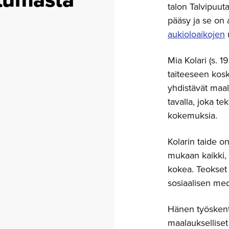
talon Talvipuut
pääsy ja se on
aukioloaikojen
Mia Kolari (s. 1
taiteeseen kos
yhdistävät maala
tavalla, joka te
kokemuksia.
Kolarin taide o
mukaan kaikki, 
kokea. Teokset 
sosiaalisen med
Hänen työskentel
maalaukselliset 