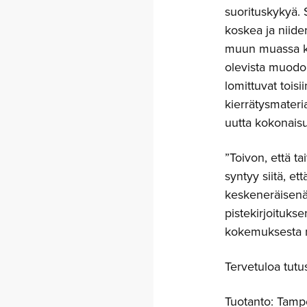
suorituskykyä. 
koskea ja niide
muun muassa kos
olevista muodoi
lomittuvat tois
kierrätysmateri
uutta kokonaisu
”Toivon, että ta
syntyy siitä, et
keskeneräisenä
pistekirjoitukse
kokemuksesta m
Tervetuloa tut
Tuotanto: Tampe