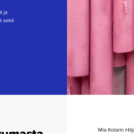
ä ja
tä sekä
tumasta
Mia Kolarin Hilj