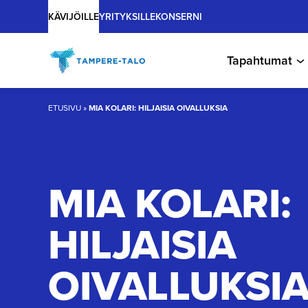
Main
Hyppää
KÄVIJÖILLE
YRITYKSILLE
KONSERNI
sisältöön
Tapahtumat
ETUSIVU
»
MIA KOLARI: HILJAISIA OIVALLUKSIA
MIA KOLARI:
HILJAISIA
OIVALLUKSI