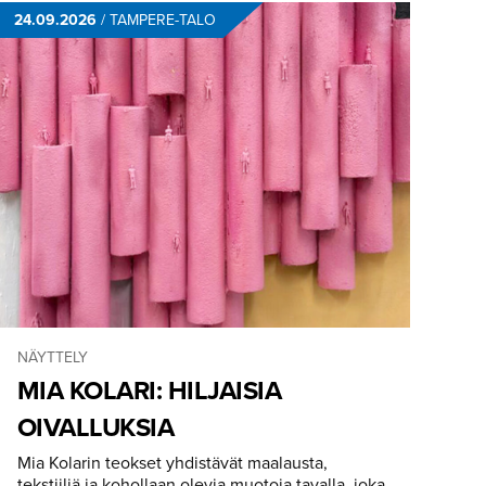
24.09.2026
/
TAMPERE-TALO
NÄYTTELY
MIA KOLARI: HILJAISIA
OIVALLUKSIA
Mia Kolarin teokset yhdistävät maalausta,
tekstiiliä ja kohollaan olevia muotoja tavalla, joka