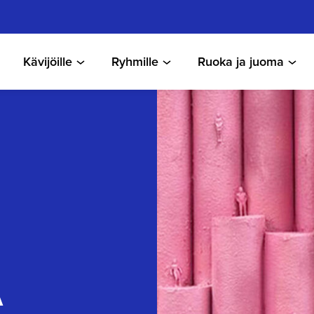
Kävijöille
Ryhmille
Ruoka ja juoma
A