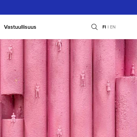
Vastuullisuus
FI
EN