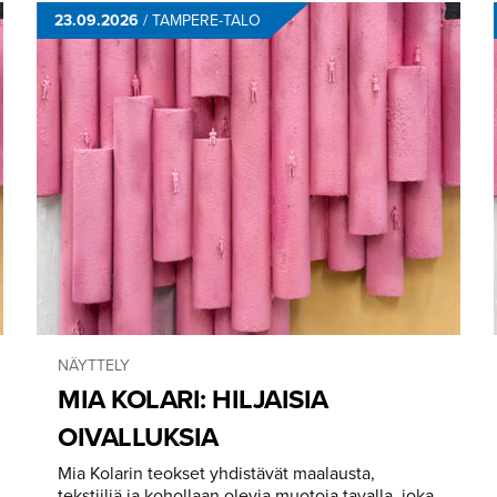
23.09.2026
/
TAMPERE-TALO
NÄYTTELY
MIA KOLARI: HILJAISIA
OIVALLUKSIA
Mia Kolarin teokset yhdistävät maalausta,
tekstiiliä ja kohollaan olevia muotoja tavalla, joka