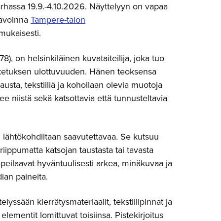
arhassa 19.9.-4.10.2026. Näyttelyyn on vapaa
 avoinna
Tampere-talon
mukaisesti.
978), on helsinkiläinen kuvataiteilija, joka tuo
ketuksen ulottuvuuden. Hänen teoksensa
usta, tekstiiliä ja kohollaan olevia muotoja
kee niistä sekä katsottavia että tunnusteltavia
n lähtökohdiltaan saavutettavaa. Se kutsuu
riippumatta katsojan taustasta tai tavasta
peilaavat hyväntuulisesti arkea, minäkuvaa ja
ian paineita.
yssään kierrätysmateriaalit, tekstiilipinnat ja
elementit lomittuvat toisiinsa. Pistekirjoitus