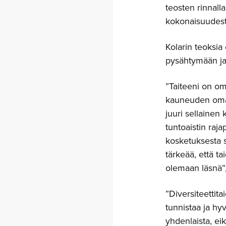
teosten rinnall
kokonaisuudesta
Kolarin teoksia 
pysähtymään ja m
”Taiteeni on omi
kauneuden omasta
juuri sellainen 
tuntoaistin raj
kosketuksesta 
tärkeää, että t
olemaan läsnä”,
”Diversiteettita
tunnistaa ja hyv
yhdenlaista, eik