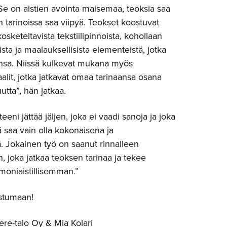
Se on aistien avointa maisemaa, teoksia saa
n tarinoissa saa viipyä. Teokset koostuvat
keteltavista tekstiilipinnoista, kohollaan
sta ja maalauksellisista elementeistä, jotka
iinsa. Niissä kulkevat mukana myös
aalit, jotka jatkavat omaa tarinaansa osana
utta”, hän jatkaa.
iteeni jättää jäljen, joka ei vaadi sanoja ja joka
tä saa vain olla kokonaisena ja
. Jokainen työ on saanut rinnalleen
n, joka jatkaa teoksen tarinaa ja tekee
oniaistillisemman.”
ustumaan!
re-talo Oy & Mia Kolari