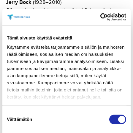
Jerry Bock
(1928–2010):
Rikas mies jos oisin
musikaalista
Viulunsoittaja
katolla
(san. Esko Estelä)
Oskar Merikanto
(1868–1924):
Tämä sivusto käyttää evästeitä
Itkevä huilu
(san. Larin-Kyösti)
Käytämme evästeitä tarjoamamme sisällön ja mainosten
räätälöimiseen, sosiaalisen median ominaisuuksien
Sammy Fain
(1902–1989):
tukemiseen ja kävijämäärämme analysoimiseen. Lisäksi
Niin paljon kuuluu rakkauteen
(san. Saukki)
jaamme sosiaalisen median, mainosalan ja analytiikka-
alan kumppaneillemme tietoja siitä, miten käytät
Giuseppe Verdi
(1813–1901):
sivustoamme. Kumppanimme voivat yhdistää näitä
La donna è mobile
oopperasta
La Traviata
(san.
tietoja muihin tietoihin, joita olet antanut heille tai joita on
tuntematon)
kerätty, kun olet käyttänyt heidän palvelujaan.
Nino Rota
(1911–1979):
Suostumuksen
Kun aika on
elokuvasta
Romeo ja Julia
(L.
Välttämätön
valinta
Savinainen)