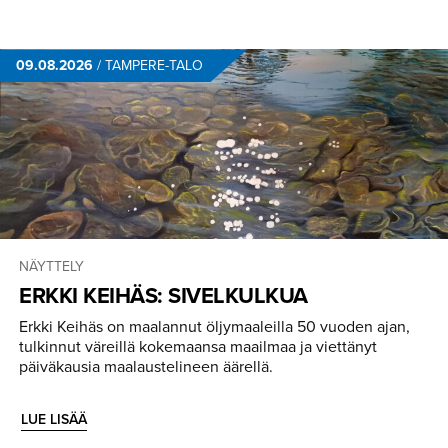
09.08.2026
/
TAMPERE-TALO
NÄYTTELY
ERKKI KEIHÄS: SIVELKULKUA
Erkki Keihäs on maalannut öljymaaleilla 50 vuoden ajan,
tulkinnut väreillä kokemaansa maailmaa ja viettänyt
päiväkausia maalaustelineen äärellä.
LUE LISÄÄ