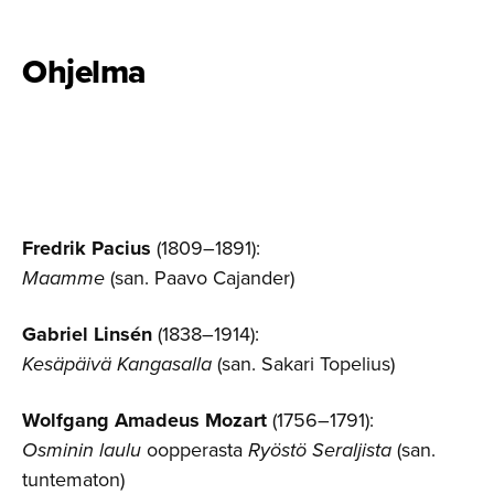
Ohjelma
Fredrik Pacius
(1809–1891):
Maamme
(san. Paavo Cajander)
Gabriel Linsén
(1838–1914):
Kesäpäivä Kangasalla
(san. Sakari Topelius)
Wolfgang Amadeus Mozart
(1756–1791):
Osminin laulu
oopperasta
Ryöstö Seraljista
(san.
tuntematon)