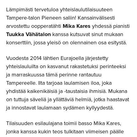
Lämpimästi tervetuloa yhteislaulutilaisuuteen
Tampere-talon Pieneen saliin! Kansainvälisesti
arvostettu oopperatähti
Mika Kares
yhdessä pianisti
Tuukka Vähätalon
kanssa kutsuvat sinut mukaan
konserttiin, jossa yleisö on olennainen osa esitystä.
Vuodesta 2014 lähtien Eurajoella järjestetty
yhteislauluilta on kasvanut rakastetuksi perinteeksi
ja marraskuussa tämä perinne rantautuu
Tampereelle. Ilta tarjoaa laulamisen iloa, joka
yhdistää kaikenikäisiä ja -taustaisia ihmisiä. Mukana
on tuttuja säveliä ja yllättäviä helmiä, jotka haastavat
ja innostavat laulamaan sydämen kyllyydestä.
Tilaisuuden esilaulajana toimii basso Mika Kares,
jonka kanssa kukin teos tulkitaan viimeisen päälle