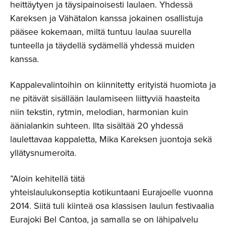
heittäytyen ja täysipainoisesti laulaen. Yhdessä
Kareksen ja Vähätalon kanssa jokainen osallistuja
pääsee kokemaan, miltä tuntuu laulaa suurella
tunteella ja täydellä sydämellä yhdessä muiden
kanssa.
Kappalevalintoihin on kiinnitetty erityistä huomiota ja
ne pitävät sisällään laulamiseen liittyviä haasteita
niin tekstin, rytmin, melodian, harmonian kuin
äänialankin suhteen. Ilta sisältää 20 yhdessä
laulettavaa kappaletta, Mika Kareksen juontoja sekä
yllätysnumeroita.
”Aloin kehitellä tätä
yhteislaulukonseptia kotikuntaani Eurajoelle vuonna
2014. Siitä tuli kiinteä osa klassisen laulun festivaalia
Eurajoki Bel Cantoa, ja samalla se on lähipalvelu