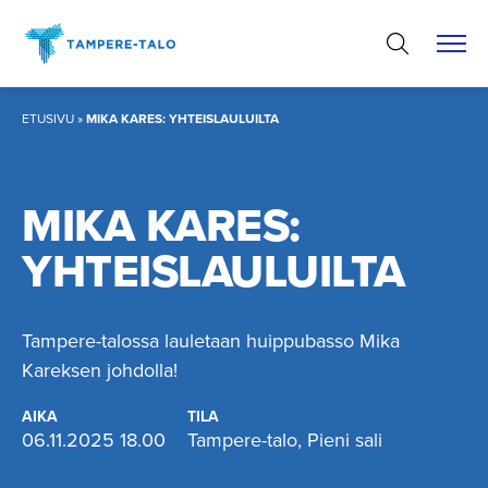
Hyppää
sisältöön
ETUSIVU
»
MIKA KARES: YHTEISLAULUILTA
MIKA KARES:
YHTEISLAU­LUILTA
Tampere-talossa lauletaan huippubasso Mika
Kareksen johdolla!
AIKA
TILA
06.11.2025 18.00
Tampere-talo, Pieni sali