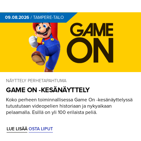
09.08.2026
/
TAMPERE-TALO
NÄYTTELY
PERHETAPAHTUMA
GAME ON -KESÄNÄYTTELY
Koko perheen toiminnallisessa Game On -kesänäyttelyssä
tutustutaan videopelien historiaan ja nykyaikaan
pelaamalla. Esillä on yli 100 erilaista peliä.
LUE LISÄÄ
OSTA LIPUT