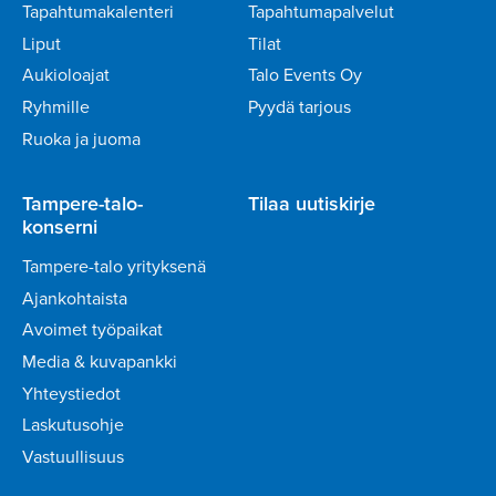
Tapahtumakalenteri
Tapahtumapalvelut
Liput
Tilat
Aukioloajat
Talo Events Oy
Ryhmille
Pyydä tarjous
Ruoka ja juoma
Tampere-talo-
Tilaa uutiskirje
konserni
Tampere-talo yrityksenä
Ajankohtaista
Avoimet työpaikat
Media & kuvapankki
Yhteystiedot
Laskutusohje
Vastuullisuus