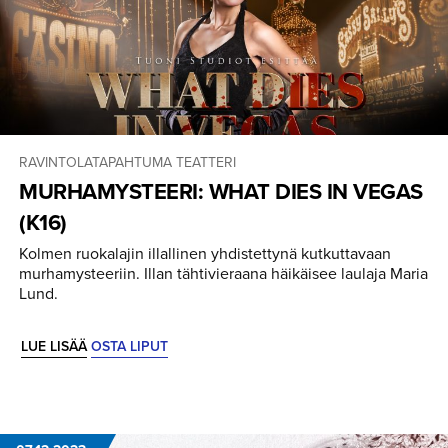
RAVINTOLATAPAHTUMA
TEATTERI
MURHAMYS­TEERI: WHAT DIES IN VEGAS
(K16)
Kolmen ruokalajin illallinen yhdistettynä kutkuttavaan
murhamysteeriin. Illan tähtivieraana häikäisee laulaja Maria
Lund.
LUE LISÄÄ
OSTA LIPUT