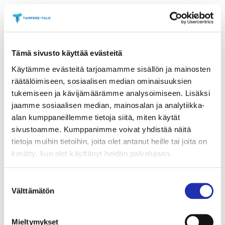
Hyvä tietää Tuulensuun
Palatsin tapahtumista
Tämä sivusto käyttää evästeitä
Tuulensuun Palatsi sijaitsee Tampereen
Käytämme evästeitä tarjoamamme sisällön ja mainosten
keskustassa, historiallisessa Tuulensuun talossa
räätälöimiseen, sosiaalisen median ominaisuuksien
osoitteessa Hämeenkatu 30.
Tarjoamme
tukemiseen ja kävijämäärämme analysoimiseen. Lisäksi
unohtumattomia elämyksiä ainutlaatuisessa
jaamme sosiaalisen median, mainosalan ja analytiikka-
miljöössä – lämpimästi tervetuloa!
alan kumppaneillemme tietoja siitä, miten käytät
sivustoamme. Kumppanimme voivat yhdistää näitä
Liput ja maksaminen
tietoja muihin tietoihin, joita olet antanut heille tai joita on
kerätty, kun olet käyttänyt heidän palvelujaan.
Maksuvälineenä käy
vain korttimaksu
– käteinen
ei ole käytössä.
Suostumuksen
Verkkolipunmyynti päättyy esityspäivänä klo
Välttämätön
valinta
14.
Show & Dinner -pakettien ennakkomyynti
Mieltymykset