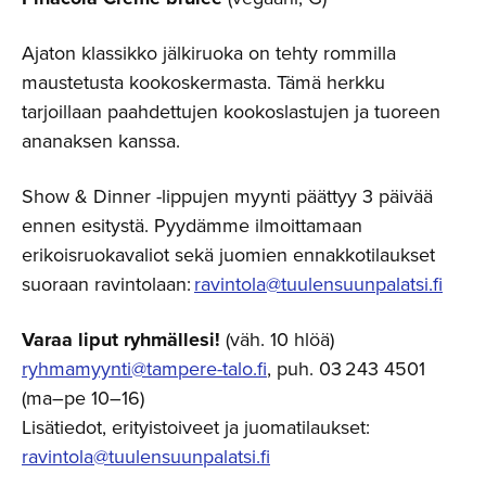
Ajaton klassikko jälkiruoka on tehty rommilla
maustetusta kookoskermasta. Tämä herkku
tarjoillaan paahdettujen kookoslastujen ja tuoreen
ananaksen kanssa.
Show & Dinner -lippujen myynti päättyy 3 päivää
ennen esitystä. Pyydämme ilmoittamaan
erikoisruokavaliot sekä juomien ennakkotilaukset
suoraan ravintolaan:
ravintola@tuulensuunpalatsi.fi
Varaa liput ryhmällesi!
(väh. 10 hlöä)
ryhmamyynti@tampere-talo.fi
, puh. 03 243 4501
(ma–pe 10–16)
Lisätiedot, erityistoiveet ja juomatilaukset:
ravintola@tuulensuunpalatsi.fi