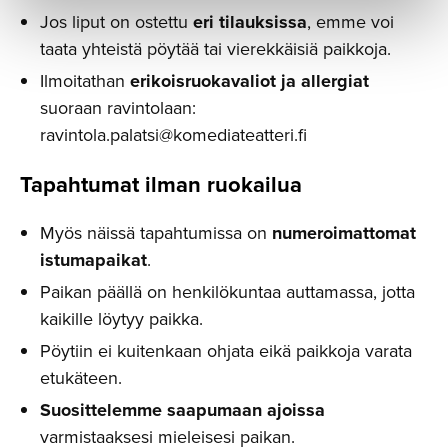
Jos liput on ostettu
eri tilauksissa
, emme voi
taata yhteistä pöytää tai vierekkäisiä paikkoja.
Ilmoitathan
erikoisruokavaliot ja allergiat
suoraan ravintolaan:
ravintola.palatsi@komediateatteri.fi
Tapahtumat ilman ruokailua
Myös näissä tapahtumissa on
numeroimattomat
istumapaikat
.
Paikan päällä on henkilökuntaa auttamassa, jotta
kaikille löytyy paikka.
Pöytiin ei kuitenkaan ohjata eikä paikkoja varata
etukäteen.
Suosittelemme saapumaan ajoissa
varmistaaksesi mieleisesi paikan.