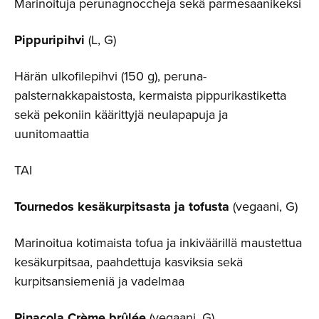
Marinoituja perunagnoccheja sekä parmesaanikeksi
Pippuripihvi
(L, G)
Härän ulkofilepihvi (150 g), peruna-
palsternakkapaistosta, kermaista pippurikastiketta
sekä pekoniin käärittyjä neulapapuja ja
uunitomaattia
TAI
Tournedos kesäkurpitsasta ja tofusta
(vegaani, G)
Marinoitua kotimaista tofua ja inkiväärillä maustettua
kesäkurpitsaa, paahdettuja kasviksia sekä
kurpitsansiemeniä ja vadelmaa
Pinacola Crème brûlée
(vegaani, G)