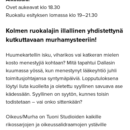
Ovet aukeavat klo 18.30
Ruokailu esityksen lomassa klo 19–21.30
Kolmen ruokalajin illallinen yhdistettynä
kutkuttavaan murhamys­tee­riin!
Huumekartellin isku, viharikos vai katkeran mielen
kosto menestyjiä kohtaan? Mitä tapahtui Dallasin
kuumassa yössä, kun menestynyt lääkeyhtiö juhli
toimitusjohtajansa syntymäpäiviä. Lopputuloksena
löytyi liuta kuolleita ja oletettu syyllinen savuava ase
kädessään. Syyllinen on syytön, kunnes toisin
todistetaan – vai onko sittenkään?
Oikeus/Murha on Tuoni Studioiden kaikille
rikossarjojen ja oikeussalidraamojen ystäville