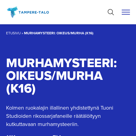
Hyppää
sisältöön
ETUSIVU
»
MURHAMYSTEERI: OIKEUS/MURHA (K16)
MURHAMYS­TEERI:
OIKEUS/MURHA
(K16)
Kolmen ruokalajin illallinen yhdistettynä Tuoni
Studioiden rikossarjafaneille räätälöityyn
kutkuttavaan murhamysteeriin.