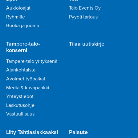
Aukioloajat
Talo Events Oy
Ryhmille
Pyydä tarjous
Ruoka ja juoma
Tampere-talo-
Tilaa uutiskirje
konserni
Tampere-talo yrityksenä
Ajankohtaista
Avoimet työpaikat
Media & kuvapankki
Yhteystiedot
Laskutusohje
Vastuullisuus
Liity Tähtiasiakkaaksi
Palaute