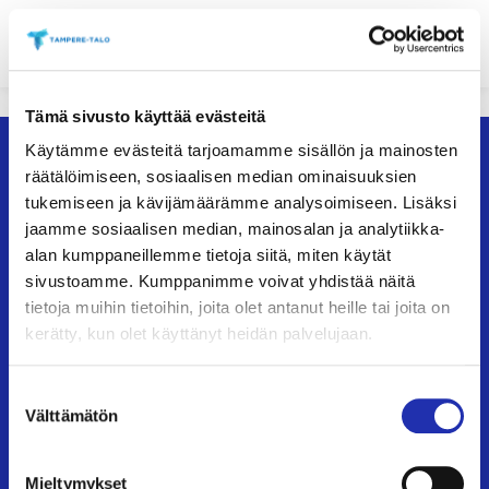
Hyppää
sisältöön
Tämä sivusto käyttää evästeitä
ETUSIVU
»
RAJATON JOULU 2026
Käytämme evästeitä tarjoamamme sisällön ja mainosten
räätälöimiseen, sosiaalisen median ominaisuuksien
tukemiseen ja kävijämäärämme analysoimiseen. Lisäksi
jaamme sosiaalisen median, mainosalan ja analytiikka-
RAJATON JOULU
alan kumppaneillemme tietoja siitä, miten käytät
2026
sivustoamme. Kumppanimme voivat yhdistää näitä
tietoja muihin tietoihin, joita olet antanut heille tai joita on
kerätty, kun olet käyttänyt heidän palvelujaan.
Joulun odotetuin soundtrack soi jälleen Tampere-
Suostumuksen
talossa!
Välttämätön
valinta
AIKA
TILA
21.12.2026 18.00
Tampere-talo, Iso sali
Mieltymykset