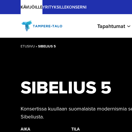
Main
Hyppää
KÄVIJÖILLE
YRITYKSILLE
KONSERNI
sisältöön
Tapahtumat
ETUSIVU
»
SIBELIUS 5
SIBELIUS 5
Konsertissa kuullaan suomalaista modernismia 
Sibeliusta.
AIKA
TILA