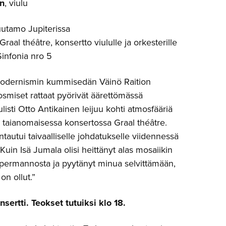
en
, viulu
uutamo Jupiterissa
Graal théâtre, konsertto viululle ja orkesterille
Sinfonia nro 5
odernismin kummisedän Väinö Raition
smiset rattaat pyörivät äärettömässä
ulisti Otto Antikainen leijuu kohti atmosfääriä
 taianomaisessa konsertossa Graal théâtre.
ntautui taivaalliselle johdatukselle viidennessä
Kuin Isä Jumala olisi heittänyt alas mosaiikin
 permannosta ja pyytänyt minua selvittämään,
on ollut.”
sertti. Teokset tutuiksi klo 18.