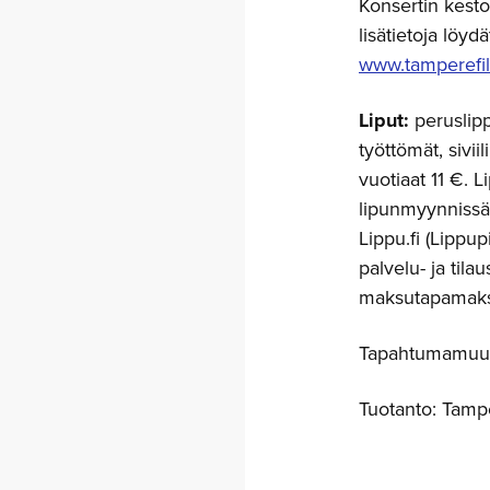
Konsertin kesto
lisätietoja löyd
www.tamperefil
Liput:
peruslipp
työttömät, siviil
vuotiaat 11 €. 
lipunmyynnissä,
Lippu.fi (Lippu
palvelu- ja til
maksutapamaks
Tapahtumamuuto
Tuotanto: Tamp