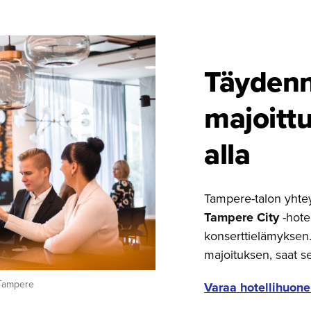
Täydenn
majoitt
alla
Tampere-talon yhte
Tampere City
-hotel
konserttielämyksen.
majoituksen, saat s
 Tampere
Varaa hotellihuone