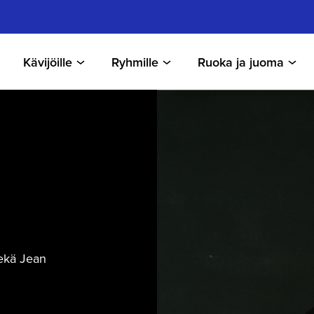
Kävijöille
Ryhmille
Ruoka ja juoma
sekä Jean