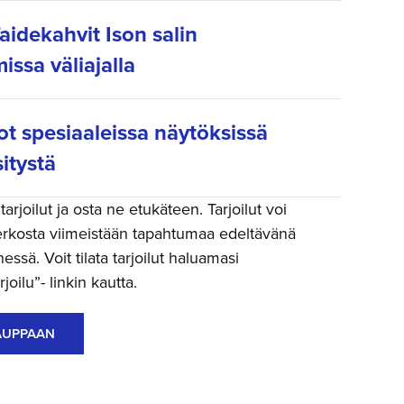
aidekahvit Ison salin
issa väliajalla
ot spesiaaleissa näytöksissä
itystä
arjoilut ja osta ne etukäteen. Tarjoilut voi
rkosta viimeistään tapahtumaa edeltävänä
ssä. Voit tilata tarjoilut haluamasi
joilu”- linkin kautta.
AUPPAAN