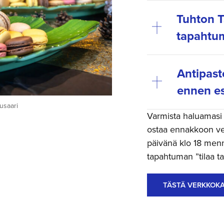
Tuhton T
tapahtum
Antipast
ennen es
usaari
Varmista haluamasi t
ostaa ennakkoon ve
päivänä klo 18 menne
tapahtuman ”tilaa tar
TÄSTÄ VERKKOK