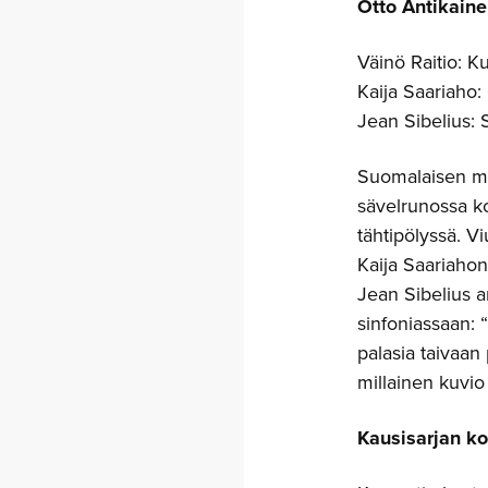
Otto Antikain
Väinö Raitio: K
Kaija Saariaho: 
Jean Sibelius: 
Suomalaisen m
sävelrunossa ko
tähtipölyssä. Vi
Kaija Saariahon
Jean Sibelius a
sinfoniassaan: “
palasia taivaan
millainen kuvio 
Kausisarjan kon