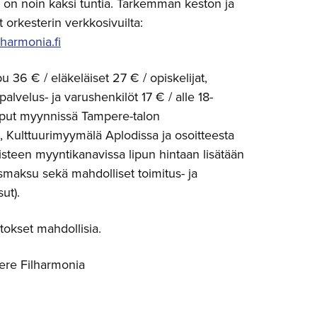
 on noin kaksi tuntia. Tarkemman keston ja
ät orkesterin verkkosivuilta:
harmonia.fi
u 36 € / eläkeläiset 27 € / opiskelijat,
ipalvelus- ja varushenkilöt 17 € / alle 18-
Liput myynnissä Tampere-talon
 Kulttuurimyymälä Aplodissa ja osoitteesta
pisteen myyntikanavissa lipun hintaan lisätään
ausmaksu sekä mahdolliset toimitus- ja
ut).
kset mahdollisia.
ere Filharmonia