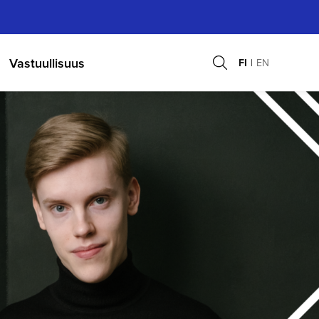
Vastuullisuus
FI
EN