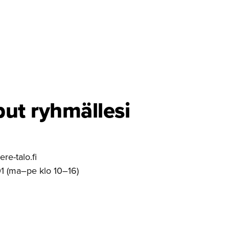
put ryhmällesi
e-talo.fi
1 (ma–pe klo 10–16)