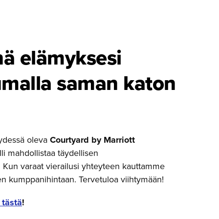
ä elämyksesi
u­malla saman katon
ydessä oleva
Courtyard by Marriott
li mahdollistaa täydellisen
 Kun varaat vierailusi yhteyteen kauttamme
en kumppanihintaan. Tervetuloa viihtymään!
 tästä
!