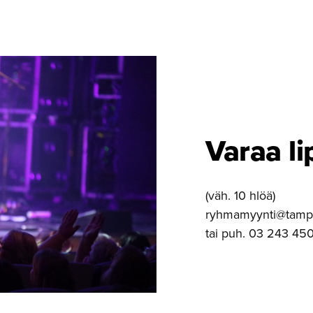
Varaa li
(väh. 10 hlöä)
ryhmamyynti@tamper
tai puh. 03 243 450