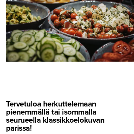
Tervetuloa herkutte­lemaan
pienemmällä tai isommalla
seurueella klassikkoe­lo­kuvan
parissa!