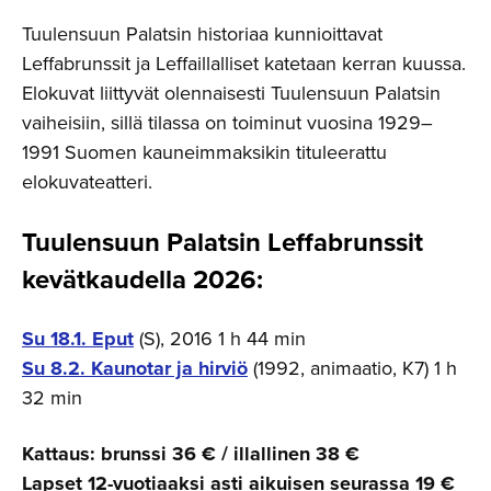
Tuulensuun Palatsin historiaa kunnioittavat
Leffabrunssit ja Leffaillalliset katetaan kerran kuussa.
Elokuvat liittyvät olennaisesti Tuulensuun Palatsin
vaiheisiin, sillä tilassa on toiminut vuosina 1929–
1991 Suomen kauneimmaksikin tituleerattu
elokuvateatteri.
Tuulensuun Palatsin
L
effabrunssit
kevätkaudella 2026:
Su 18.1. Eput
(S), 2016 1 h 44 min
Su 8.
2. Kaunotar ja hirviö
(1992, animaatio, K7) 1 h
32 min
Kattaus: brunssi 36 € / illallinen 38 €
Lapset 12-vuotiaaksi asti aikuisen seurassa
19 €