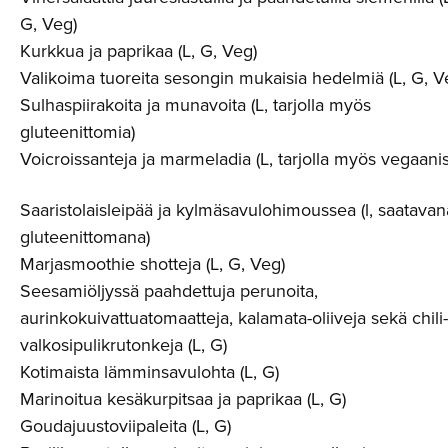
G, Veg)
Kurkkua ja paprikaa (L, G, Veg)
Valikoima tuoreita sesongin mukaisia hedelmiä (L, G, V
Sulhaspiirakoita ja munavoita (L, tarjolla myös
gluteenittomia)
Voicroissanteja ja marmeladia (L, tarjolla myös vegaanis
Saaristolaisleipää ja kylmäsavulohimoussea (l, saatavan
gluteenittomana)
Marjasmoothie shotteja (L, G, Veg)
Seesamiöljyssä paahdettuja perunoita,
aurinkokuivattuatomaatteja, kalamata-oliiveja sekä chili-
valkosipulikrutonkeja (L, G)
Kotimaista lämminsavulohta (L, G)
Marinoitua kesäkurpitsaa ja paprikaa (L, G)
Goudajuustoviipaleita (L, G)