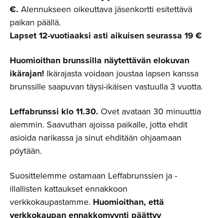
€.
Alennukseen oikeuttava jäsenkortti esitettävä
paikan päällä.
Lapset 12-vuotiaaksi asti aikuisen seurassa 19 €
Huomioithan brunssilla näytettävän elokuvan
ikärajan!
Ikärajasta voidaan joustaa lapsen kanssa
brunssille saapuvan täysi-ikäisen vastuulla 3 vuotta.
Leffabrunssi klo 11.30.
Ovet avataan 30 minuuttia
aiemmin. Saavuthan ajoissa paikalle, jotta ehdit
asioida narikassa ja sinut ehditään ohjaamaan
pöytään.
Suosittelemme ostamaan Leffabrunssien ja -
illallisten kattaukset ennakkoon
verkkokaupastamme.
Huomioithan, että
verkkokaupan ennakkomyynti päättyy