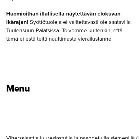
Huomioithan illallisella näytettävän elokuvan
ikärajan!
Syöttötuoleja ei valitettavasti ole saatavilla
Tuulensuun Palatsissa. Toivomme kuitenkin, että
tämä ei estä teitä nauttimasta vierailustanne.
Menu
Vihersalaattia juureslastuilla ja paahdetuilla siemenillä (