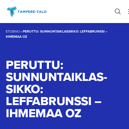
Hyppää
sisältöön
ETUSIVU
»
PERUTTU: SUNNUNTAIKLASSIKKO: LEFFABRUNSSI –
IHMEMAA OZ
PERUTTU:
SUNNUNTAIK­LAS­
SIKKO:
LEFFABRUNSSI –
IHMEMAA OZ