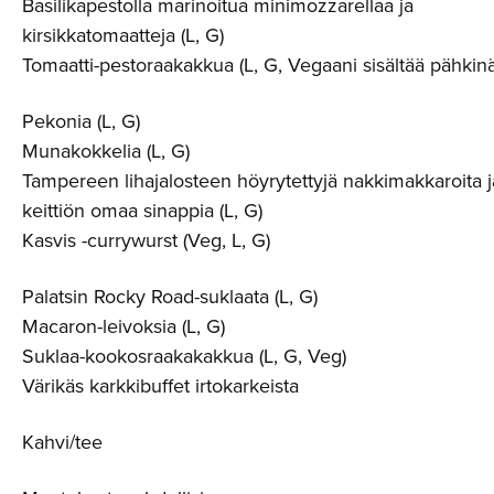
Basilikapestolla marinoitua minimozzarellaa ja
kirsikkatomaatteja (L, G)
Tomaatti-pestoraakakkua (L, G, Vegaani sisältää pähkin
Pekonia (L, G)
Munakokkelia (L, G)
Tampereen lihajalosteen höyrytettyjä nakkimakkaroita j
keittiön omaa sinappia (L, G)
Kasvis -currywurst (Veg, L, G)
Palatsin Rocky Road-suklaata (L, G)
Macaron-leivoksia (L, G)
Suklaa-kookosraakakakkua (L, G, Veg)
Värikäs karkkibuffet irtokarkeista
Kahvi/tee