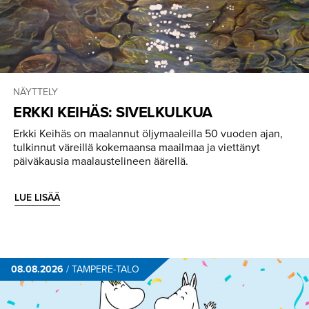
NÄYTTELY
ERKKI KEIHÄS: SIVELKULKUA
Erkki Keihäs on maalannut öljymaaleilla 50 vuoden ajan,
tulkinnut väreillä kokemaansa maailmaa ja viettänyt
päiväkausia maalaustelineen äärellä.
LUE LISÄÄ
08.08.2026
/
TAMPERE-TALO