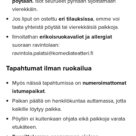
pöytään.
Isot seurueet pyritään sijoittamaan
vierekkäin.
Jos liput on ostettu
eri tilauksissa
, emme voi
taata yhteistä pöytää tai vierekkäisiä paikkoja.
Ilmoitathan
erikoisruokavaliot ja allergiat
suoraan ravintolaan:
ravintola.palatsi@komediateatteri.fi
Tapahtumat ilman ruokailua
Myös näissä tapahtumissa on
numeroimattomat
istumapaikat
.
Paikan päällä on henkilökuntaa auttamassa, jotta
kaikille löytyy paikka.
Pöytiin ei kuitenkaan ohjata eikä paikkoja varata
etukäteen.