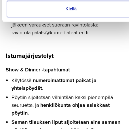
14.
Show & Dinner -pakettien ennakkomyynti
Kiellä
päättyy 3 vrk ennen esityspäivää.
Tämän
jälkeen varaukset suoraan ravintolasta:
ravintola.palatsi@komediateatteri.fi
Istumajär­jestelyt
Show & Dinner -tapahtumat
Käytössä
numeroimattomat paikat ja
yhteispöydät
.
Pöytiin sijoitetaan vähintään kaksi pienempää
seuruetta, ja
henkilökunta ohjaa asiakkaat
pöytiin
.
Saman tilauksen liput sijoitetaan aina samaan