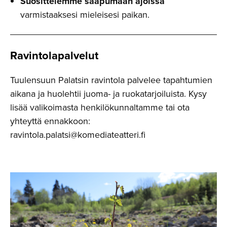
Suosittelemme saapumaan ajoissa
varmistaaksesi mieleisesi paikan.
Ravintola­palvelut
Tuulensuun Palatsin ravintola palvelee tapahtumien
aikana ja huolehtii juoma- ja ruokatarjoiluista. Kysy
lisää valikoimasta henkilökunnaltamme tai ota
yhteyttä ennakkoon:
ravintola.palatsi@komediateatteri.fi