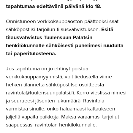
tapahtumaa edeltävänä päivänä klo 18.
Onnistuneen verkkokauppaoston päätteeksi saat
sähköpostiisi tarjoilun tilausvahvistuksen.
Esitä
tilausvahvistus Tuulensuun Palatsin
henkilökunnalle sähköisesti puhelimesi ruudulta
tai paperitulosteena.
Jos tapahtuma on jo ehtinyt poistua
verkkokauppamyynnistä, voit tiedustella viime
hetken tilannetta sähköpostitse osoitteesta
ravintola@tuulensuunpalatsi.fi. Kerro viestissä nimesi
ja seurueesi jäsenten lukumäärä. Ravintola
varmistaa sinulle, onko haluamaasi kattaukseen
jäljellä vapaita paikkoja. Maksa varaamasi tarjoilut
saapuessasi ravintolan henkilökunnalle.