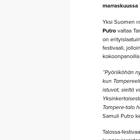
marraskuussa 
Yksi Suomen rak
Putro
valtaa Ta
on erityislaatu
festivaali, joll
kokoonpanoilla
”Pyöriiköhän nyt
kun Tampereelta
istuvat, sieltä 
Yksinkertaisest
Tampere-talo h
Samuli Putro ke
Talossa-festivaa