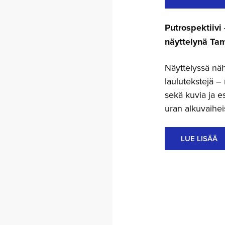
Putrospektiivi
näyttelynä Tam
Näyttelyssä nähd
laulutekstejä – 
sekä kuvia ja es
uran alkuvaiheis
LUE LISÄÄ