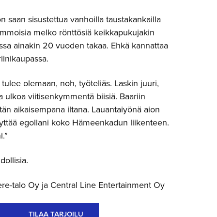
on saan sisustettua vanhoilla taustakankailla
. Semmoisia melko rönttösiä keikkapukujakin
issa ainakin 20 vuoden takaa. Ehkä kannattaa
riinikaupassa.
ulee olemaan, noh, työteliäs. Laskin juuri,
a ulkoa viitisenkymmentä biisiä. Baariin
tän aikaisempana iltana. Lauantaiyönä aion
äyttää egollani koko Hämeenkadun liikenteen.
i.”
ollisia.
re-talo Oy ja Central Line Entertainment Oy
TILAA TARJOILU