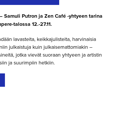
 – Samuli Putron ja Zen Café -yhtyeen tarina
pere-talossa 12.-27.11.
ään lavasteita, keikkajulisteita, harvinaisia
niin julkaistuja kuin julkaisemattomiakin –
ineitä, jotka vievät suoraan yhtyeen ja artistin
iin ja suurimpiin hetkiin.