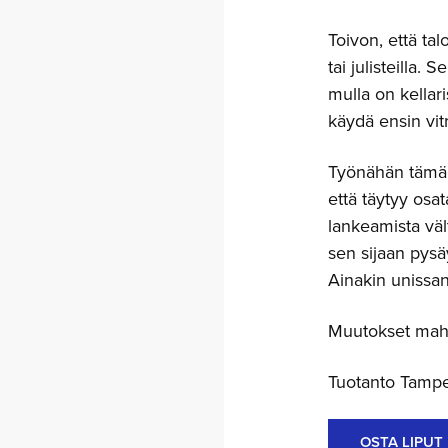
Toivon, että tal
tai julisteilla
mulla on kellar
käydä ensin vit
Työnähän tämä t
että täytyy osat
lankeamista väl
sen sijaan pys
Ainakin unissan
Muutokset mahd
Tuotanto Tampe
OSTA LIPUT