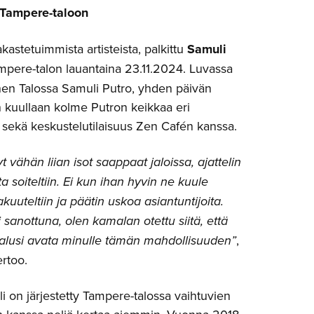
Tampere-taloon
astetuimmista artisteista, palkittu
Samuli
mpere-talon lauantaina 23.11.2024. Luvassa
inen Talossa Samuli Putro, yhden päivän
oin kuullaan kolme Putron keikkaa eri
 sekä keskustelutilaisuus Zen Cafén kanssa.
 vähän liian isot saappaat jaloissa, ajattelin
 soiteltiin. Ei kun ihan hyvin ne kuule
vakuuteltiin ja päätin uskoa asiantuntijoita.
i sanottuna, olen kamalan otettu siitä, että
alusi avata minulle tämän mahdollisuuden”
,
rtoo.
li on järjestetty Tampere-talossa vaihtuvien