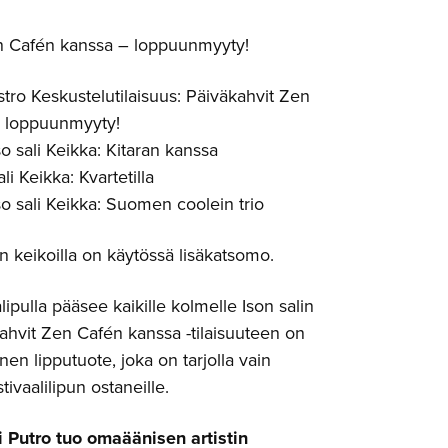
n Cafén kanssa – loppuunmyyty!
tro Keskustelutilaisuus: Päiväkahvit Zen
 loppuunmyyty!
so sali Keikka: Kitaran kanssa
li Keikka: Kvartetilla
so sali Keikka: Suomen coolein trio
n keikoilla on käytössä lisäkatsomo.
lipulla pääsee kaikille kolmelle Ison salin
kahvit Zen Cafén kanssa -tilaisuuteen on
nen lipputuote, joka on tarjolla vain
ivaalilipun ostaneille.
 Putro tuo omaäänisen artistin