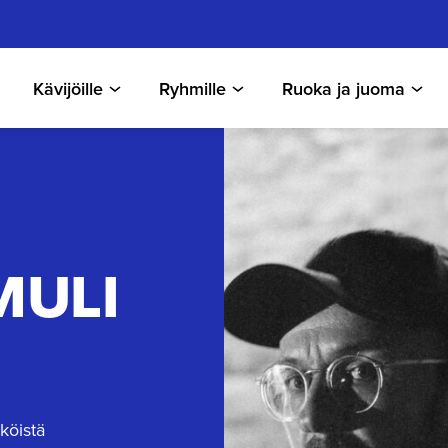
Kävijöille
Ryhmille
Ruoka ja juoma
MULI
köistä