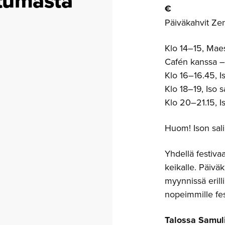
tumasta
€
Päiväkahvit Ze
Klo 14–15, Maes
Cafén kanssa –
Klo 16–16.45, I
Klo 18–19, Iso sa
Klo 20–21.15, I
Huom! Ison sali
Yhdellä festivaa
keikalle. Päivä
myynnissä erilli
nopeimmille fest
Talossa Samuli