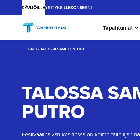
Main
Hyppää
KÄVIJÖILLE
YRITYKSILLE
KONSERNI
sisältöön
Tapahtumat
ETUSIVU
»
TALOSSA SAMULI PUTRO
TALOSSA SA
PUTRO
Festivaalipäivän keskiössä on kolme taiteilijan nä