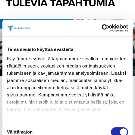
TULEVIA TAPAHTUMIA
07.09.2026
/
TAMPERE-TALO
Tämä sivusto käyttää evästeitä
Käytämme evästeitä tarjoamamme sisällön ja mainosten
räätälöimiseen, sosiaalisen median ominaisuuksien
tukemiseen ja kävijämäärämme analysoimiseen. Lisäksi
jaamme sosiaalisen median, mainosalan ja analytiikka-
ISKELMÄ
ORKESTERIMUSIIKKI
TANSSI
alan kumppaneillemme tietoja siitä, miten käytät
SYYSKUUN TEETANSSIT
sivustoamme. Kumppanimme voivat yhdistää näitä
Tampere-talon aulassa järjestettävät Teetanssit pitävät
tietoja muihin tietoihin, joita olet antanut heille tai joita on
sisällään ilmaiset tanssit, laadukkaan livemusiikin sekä
kerätty, kun olet käyttänyt heidän palvelujaan.
lämminhenkisen teetarjoilun (maksullinen).
Suostumuksen
LUE LISÄÄ
Välttämätön
valinta