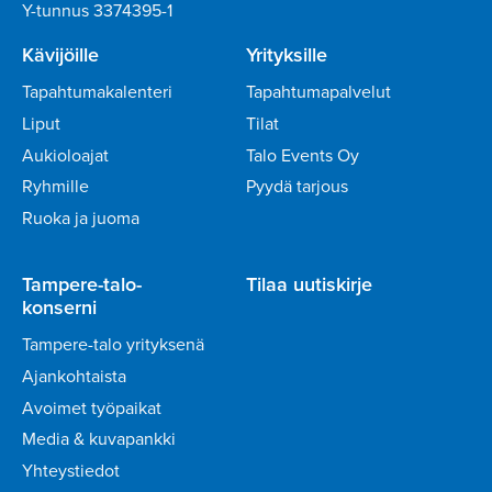
Y-tunnus 3374395-1
Kävijöille
Yrityksille
Tapahtumakalenteri
Tapahtumapalvelut
Liput
Tilat
Aukioloajat
Talo Events Oy
Ryhmille
Pyydä tarjous
Ruoka ja juoma
Tampere-talo-
Tilaa uutiskirje
konserni
Tampere-talo yrityksenä
Ajankohtaista
Avoimet työpaikat
Media & kuvapankki
Yhteystiedot