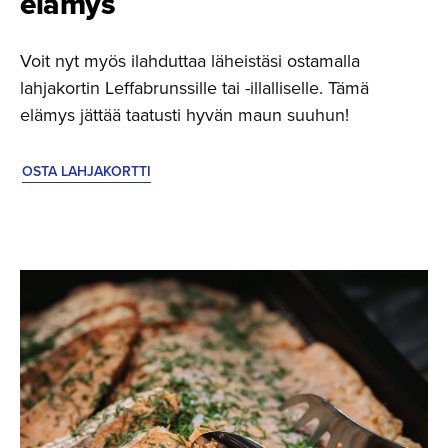
elämys
Voit nyt myös ilahduttaa läheistäsi ostamalla
lahjakortin Leffabrunssille tai -illalliselle. Tämä
elämys jättää taatusti hyvän maun suuhun!
OSTA LAHJAKORTTI