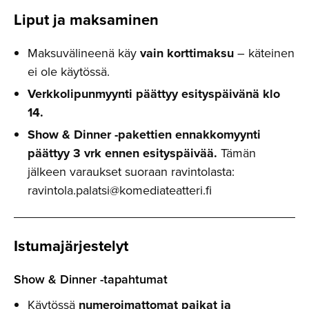
Liput ja maksaminen
Maksuvälineenä käy
vain korttimaksu
– käteinen
ei ole käytössä.
Verkkolipunmyynti päättyy esityspäivänä klo
14.
Show & Dinner -pakettien ennakkomyynti
päättyy 3 vrk ennen esityspäivää.
Tämän
jälkeen varaukset suoraan ravintolasta:
ravintola.palatsi@komediateatteri.fi
Istumajär­jestelyt
Show & Dinner -tapahtumat
Käytössä
numeroimattomat paikat ja