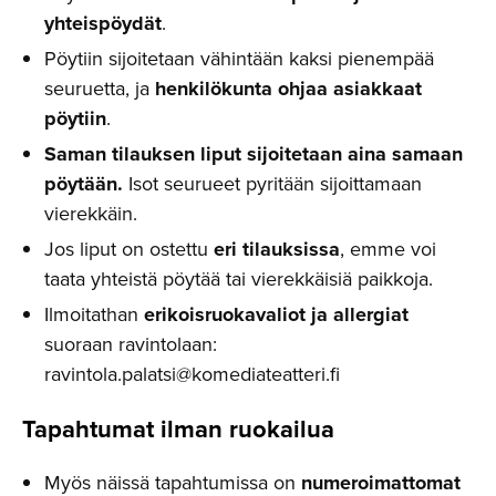
yhteispöydät
.
Pöytiin sijoitetaan vähintään kaksi pienempää
seuruetta, ja
henkilökunta ohjaa asiakkaat
pöytiin
.
Saman tilauksen liput sijoitetaan aina samaan
pöytään.
Isot seurueet pyritään sijoittamaan
vierekkäin.
Jos liput on ostettu
eri tilauksissa
, emme voi
taata yhteistä pöytää tai vierekkäisiä paikkoja.
Ilmoitathan
erikoisruokavaliot ja allergiat
suoraan ravintolaan:
ravintola.palatsi@komediateatteri.fi
Tapahtumat ilman ruokailua
Myös näissä tapahtumissa on
numeroimattomat