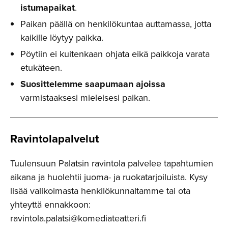
istumapaikat
.
Paikan päällä on henkilökuntaa auttamassa, jotta
kaikille löytyy paikka.
Pöytiin ei kuitenkaan ohjata eikä paikkoja varata
etukäteen.
Suosittelemme saapumaan ajoissa
varmistaaksesi mieleisesi paikan.
Ravintola­palvelut
Tuulensuun Palatsin ravintola palvelee tapahtumien
aikana ja huolehtii juoma- ja ruokatarjoiluista. Kysy
lisää valikoimasta henkilökunnaltamme tai ota
yhteyttä ennakkoon:
ravintola.palatsi@komediateatteri.fi