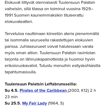
Elokuvat liittyvät olennaisesti Tuulensuun Palatsin
vaiheisiin, sillä tilassa on toiminut vuosina 1929–
1991 Suomen kauneimmaksikin tituleerattu
elokuvateatteri.
Tervetuloa nauttimaan kiireetön ateria pienemmällä
tai isommalla seurueella rakastettujen elokuvien
parissa. Juhlaseurueet voivat halutessaan varata
myös oman aition. Tuulensuun Palatsin ravintolan
tarjonta on lähiruokapainotteista ja huomioi hyvin
erikoisruokavaliot. Tutustu menuihin esityskohtaisilla
tapahtumasivulla.
Tuulensuun Palatsin Leffabrunsseilla:
Su 4.5.
Pirates of the Caribbean
(2003, K12) 2 h
23 min
Su 25.5.
My Fair Lady
(1964, S)