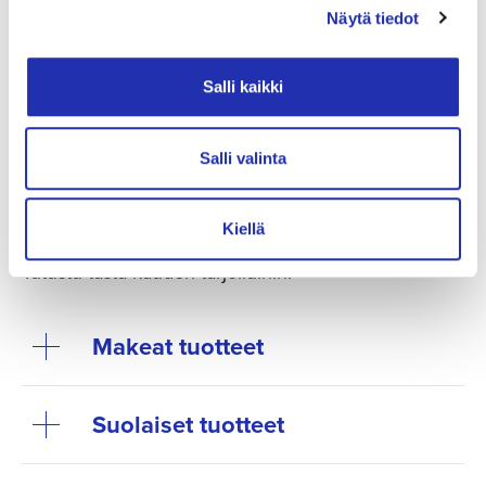
Näytä tiedot
Salli kaikki
Kuva / Photo: Anna-Leena Marjusaari
Salli valinta
Tiesitkö, että voit tilata tarjoilut ennen
esitystä tai väliajalle?
Kiellä
Tutustu tästä kauden tarjoiluihin:
Makeat tuotteet
Suolaiset tuotteet