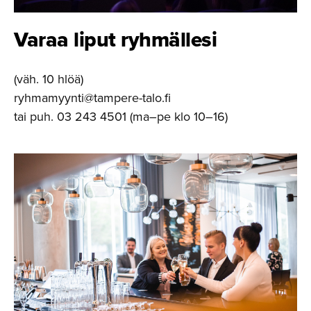
Varaa liput ryhmällesi
(väh. 10 hlöä)
ryhmamyynti@tampere-talo.fi
tai puh. 03 243 4501 (ma–pe klo 10–16)