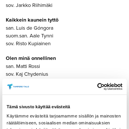
sov. Jarkko Riihimäki
Kaikkein kaunein tyttö
san. Luis de Góngora
suom.san. Aale Tynni
sov. Risto Kupiainen
Olen minä onnellinen
san. Matti Rossi
sov. Kaj Chydenius
Laulu kuolleesta rakastetusta
san. Marja-Leena Mikkola
sov. Jarkko Riihimäki
Tämä sivusto käyttää evästeitä
Käytämme evästeitä tarjoamamme sisällön ja mainosten
Yö
räätälöimiseen, sosiaalisen median ominaisuuksien
san. V.A. Koskenniemi