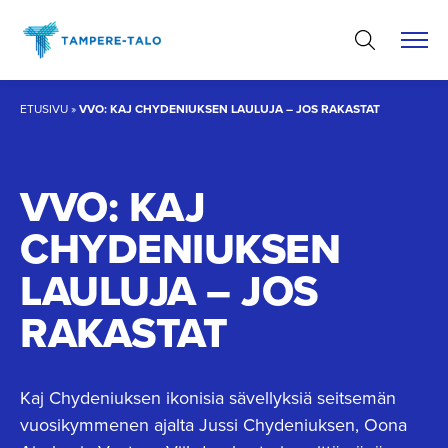
Hyppää
sisältöön
ETUSIVU
»
VVO: KAJ CHYDENIUKSEN LAULUJA – JOS RAKASTAT
VVO: KAJ
CHYDENIUKSEN
LAULUJA – JOS
RAKASTAT
Kaj Chydeniuksen ikonisia sävellyksiä seitsemän
vuosikymmenen ajalta Jussi Chydeniuksen, Oona