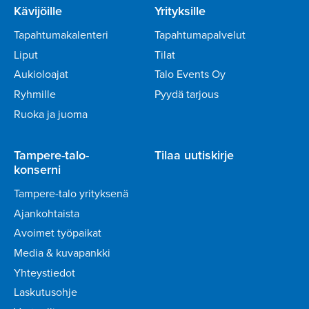
Kävijöille
Yrityksille
Tapahtumakalenteri
Tapahtumapalvelut
Liput
Tilat
Aukioloajat
Talo Events Oy
Ryhmille
Pyydä tarjous
Ruoka ja juoma
Tampere-talo-
Tilaa uutiskirje
konserni
Tampere-talo yrityksenä
Ajankohtaista
Avoimet työpaikat
Media & kuvapankki
Yhteystiedot
Laskutusohje