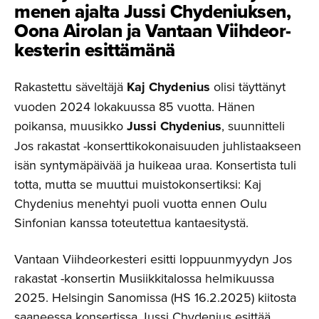
menen ajalta Jussi Chydeniuksen,
Oona Airolan ja Vantaan Viihdeor­
kes­terin esittämänä
Rakastettu säveltäjä
Kaj Chydenius
olisi täyttänyt
vuoden 2024 lokakuussa 85 vuotta. Hänen
poikansa, muusikko
Jussi Chydenius
, suunnitteli
Jos rakastat -konserttikokonaisuuden juhlistaakseen
isän syntymäpäivää ja huikeaa uraa. Konsertista tuli
totta, mutta se muuttui muistokonsertiksi: Kaj
Chydenius menehtyi puoli vuotta ennen Oulu
Sinfonian kanssa toteutettua kantaesitystä.
Vantaan Viihdeorkesteri esitti loppuunmyydyn Jos
rakastat -konsertin Musiikkitalossa helmikuussa
2025. Helsingin Sanomissa (HS 16.2.2025) kiitosta
saaneessa konsertissa Jussi Chydenius esittää