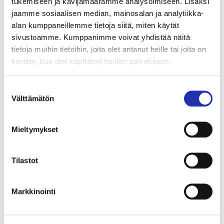
tukemiseen ja kävijämäärämme analysoimiseen. Lisäksi
sov. Jussi Chydenius & Risto Kupiainen
jaamme sosiaalisen median, mainosalan ja analytiikka-
alan kumppaneillemme tietoja siitä, miten käytät
Jäähyväiset
sivustoamme. Kumppanimme voivat yhdistää näitä
san. Marja-Leena Mikkola
tietoja muihin tietoihin, joita olet antanut heille tai joita on
kerätty, kun olet käyttänyt heidän palvelujaan.
sov. Jarkko Riihimäki
Suostumuksen
OSTA LIPUT
TILAA TARJOILU
Välttämätön
valinta
Mieltymykset
Tilastot
Markkinointi