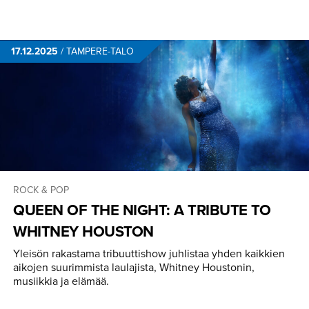
17.12.2025
/
TAMPERE-TALO
ROCK & POP
QUEEN OF THE NIGHT: A TRIBUTE TO
WHITNEY HOUSTON
Yleisön rakastama tribuuttishow juhlistaa yhden kaikkien
aikojen suurimmista laulajista, Whitney Houstonin,
musiikkia ja elämää.