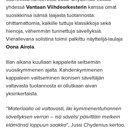
yhdessä
Vantaan Viihdeorkesterin
kanssa omat
suosikkinsa isänsä laajasta tuotannosta:
ohittamattomia, kaikille tuttuja klassikkoja sekä
hienoja, vähemmän tunnettuja sävellyksiä.
Vierailevana solistina toimii palkittu näyttelijä-laulaja
Oona Airola
.
Illan aikana kuullaan kappaleita seitsemän
vuosikymmenen ajalta. Kahdenkymmenen
kappaleen valitseminen ikonisen säveltäjän
valtavasta tuotannosta ei ollutkaan aivan
yksinkertaista.
”
Materiaalia oli valtavasti, liki kymmenentuhannen
sävellyksen verran – isä sävelsi päivittäin melkein
elämänsä loppuun saakka
”, Jussi Chydenius kertoo.