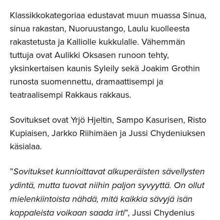
Klassikkokategoriaa edustavat muun muassa Sinua,
sinua rakastan, Nuoruustango, Laulu kuolleesta
rakastetusta ja Kalliolle kukkulalle. Vähemmän
tuttuja ovat Aulikki Oksasen runoon tehty,
yksinkertaisen kaunis Syleily sekä Joakim Grothin
runosta suomennettu, dramaattisempi ja
teatraalisempi Rakkaus rakkaus.
Sovitukset ovat Yrjö Hjeltin, Sampo Kasurisen, Risto
Kupiaisen, Jarkko Riihimäen ja Jussi Chydeniuksen
käsialaa.
”
Sovitukset kunnioittavat alkuperäisten sävellysten
ydintä, mutta tuovat niihin paljon syvyyttä. On ollut
mielenkiintoista nähdä, mitä kaikkia sävyjä isän
kappaleista voikaan saada irti
”, Jussi Chydenius