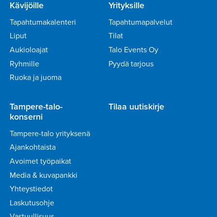
Kävijöille
Yrityksille
Tapahtumakalenteri
Tapahtumapalvelut
Liput
Tilat
Aukioloajat
Talo Events Oy
Ryhmille
Pyydä tarjous
Ruoka ja juoma
Tampere-talo-
Tilaa uutiskirje
konserni
Tampere-talo yrityksenä
Ajankohtaista
Avoimet työpaikat
Media & kuvapankki
Yhteystiedot
Laskutusohje
Vastuullisuus