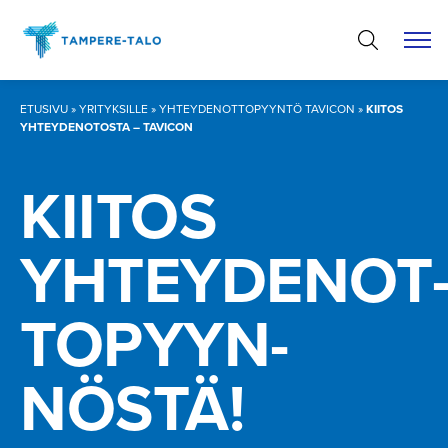
Hyppää
sisältöön
ETUSIVU
»
YRITYKSILLE
»
YHTEYDENOTTOPYYNTÖ TAVICON
»
KIITOS
YHTEYDENOTOSTA – TAVICON
KIITOS
YHTEYDENOT
TO­PYYN­
NÖSTÄ!