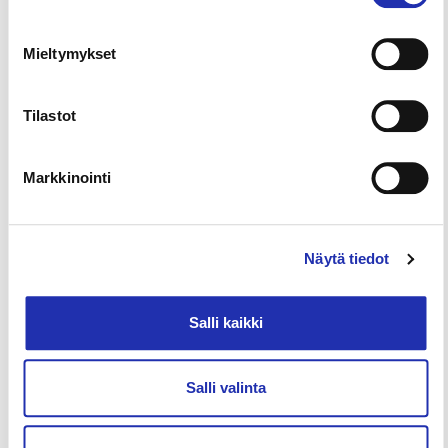
Heidi Korte
Mieltymykset
Projektipäällikkö
Kongressipalvelutoimisto (PCO)
Tilastot
+358 3 243 4909
heidi.korte@taloevents.fi
Markkinointi
Näytä tiedot
Salli kaikki
Salli valinta