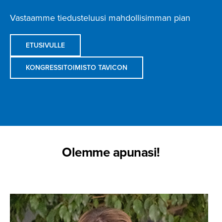
Vastaamme tiedusteluusi mahdollisimman pian
ETUSIVULLE
KONGRESSITOIMISTO TAVICON
Olemme apunasi!