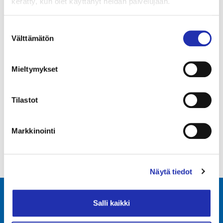
kerätty, kun olet käyttänyt heidän palvelujaan.
Suostumuksen
Välttämätön
valinta
17.01.2024
Ismo Leikola – Sanomista K-18
Mieltymykset
Tilastot
1
2
Markkinointi
3
4
Näytä tiedot
Salli kaikki
Tampere-talo Oy