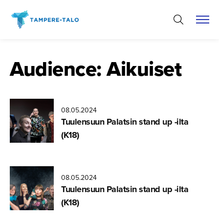
Hyppää
sisältöön
Audience:
Aikuiset
08.05.2024
Tomi
Tuulensuun Palatsin stand up -ilta
Haustola,
(K18)
Tommi
Mujunen,
Antti
Haapala ja
Arttu
08.05.2024
Järvinen
Tuulensuun Palatsin stand up -ilta
(K18)