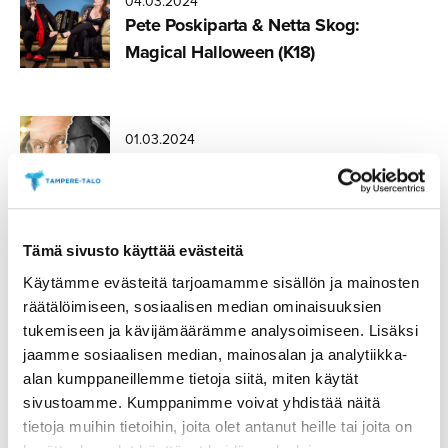
04.03.2024
Pete Poskiparta & Netta Skog:
Magical Halloween (K18)
01.03.2024
TEEMU VESTERINEN: TRAUMA,
STAND UP -SOOLOESITYS
Tämä sivusto käyttää evästeitä
01.03.2024
Käytämme evästeitä tarjoamamme sisällön ja mainosten
Teemu Vesterinen, Trauma Stand Up
räätälöimiseen, sosiaalisen median ominaisuuksien
-sooloesitys
tukemiseen ja kävijämäärämme analysoimiseen. Lisäksi
jaamme sosiaalisen median, mainosalan ja analytiikka-
alan kumppaneillemme tietoja siitä, miten käytät
sivustoamme. Kumppanimme voivat yhdistää näitä
06.02.2024
tietoja muihin tietoihin, joita olet antanut heille tai joita on
Vaudeville Palace Show vol. 4 (K18)