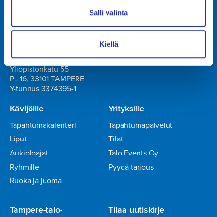
Yliopistonkatu 55
PL 16, 33101 TAMPERE
Salli valinta
+358 3 243 4111
Y-tunnus 0706363-7
Kiellä
Talo Events Oy
Yliopistonkatu 55
PL 16, 33101 TAMPERE
Y-tunnus 3374395-1
Kävijöille
Yrityksille
Tapahtumakalenteri
Tapahtumapalvelut
Liput
Tilat
Aukioloajat
Talo Events Oy
Ryhmille
Pyydä tarjous
Ruoka ja juoma
Tampere-talo-
Tilaa uutiskirje