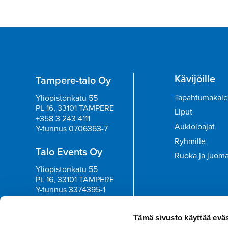
Kävijöille
Tampere-talo Oy
Tapahtumakale
Yliopistonkatu 55
PL 16, 33101 TAMPERE
Liput
+358 3 243 4111
Aukioloajat
Y-tunnus 0706363-7
Ryhmille
Talo Events Oy
Ruoka ja juom
Yliopistonkatu 55
PL 16, 33101 TAMPERE
Y-tunnus 3374395-1
Tilaa uutisk
Tämä sivusto käyttää eväs