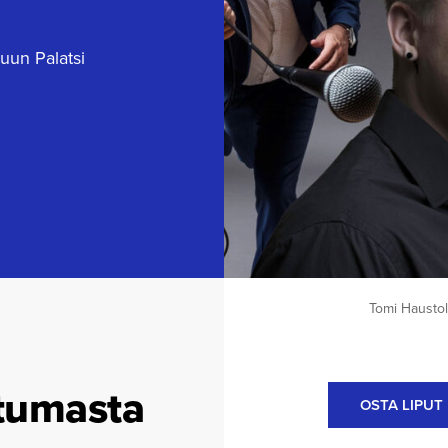
uun Palatsi
Tomi Haustol
tumasta
OSTA LIPUT