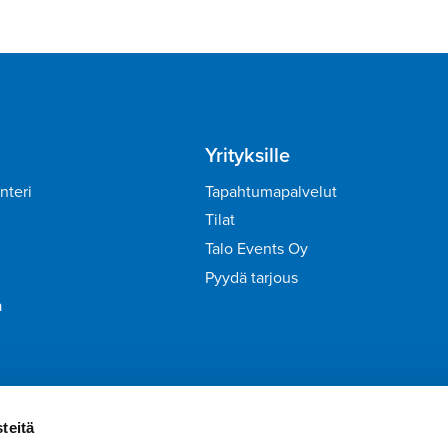
Yrityksille
nteri
Tapahtumapalvelut
Tilat
Talo Events Oy
Pyydä tarjous
a
irje
Liity Tähtiasiakkaaksi
teitä