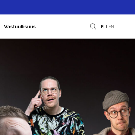
Vastuullisuus
FI
EN