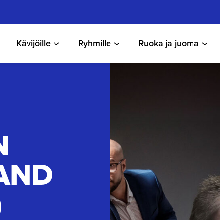
Kävijöille
Ryhmille
Ruoka ja juoma
N
TAND
)