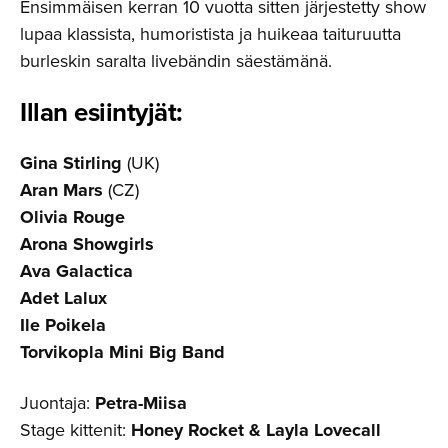
Ensimmäisen kerran 10 vuotta sitten järjestetty show
lupaa klassista, humoristista ja huikeaa taituruutta
burleskin saralta livebändin säestämänä.
Illan esiintyjät:
Gina Stirling
(UK)
Aran Mars
(CZ)
Olivia Rouge
Arona Showgirls
Ava Galactica
Adet Lalux
Ile Poikela
Torvikopla Mini Big Band
Juontaja:
Petra-Miisa
Stage kittenit:
Honey Rocket & Layla Lovecall