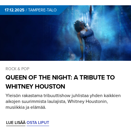
17.12.2025
/
TAMPERE-TALO
ROCK & POP
QUEEN OF THE NIGHT: A TRIBUTE TO
WHITNEY HOUSTON
Yleisön rakastama tribuuttishow juhlistaa yhden kaikkien
aikojen suurimmista laulajista, Whitney Houstonin,
musiikkia ja elämää.
LUE LISÄÄ
OSTA LIPUT