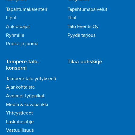
Tapahtumakalenteri
Tapahtumapalvelut
Liput
Tilat
Aukioloajat
Talo Events Oy
Ryhmille
Pyydä tarjous
Ruoka ja juoma
Tampere-talo-
Tilaa uutiskirje
konserni
Tampere-talo yrityksenä
Ajankohtaista
Avoimet työpaikat
Media & kuvapankki
Yhteystiedot
Laskutusohje
Vastuullisuus