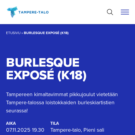
Hyppää
sisältöön
ETUSIVU
»
BURLESQUE EXPOSÉ (K18)
BURLESQUE
EXPOSÉ (K18)
Tampereen kimaltavimmat pikkujoulut vietetään
Tampere-talossa loistokkaiden burleskiartistien
seurassa!
AIKA
TILA
07.11.2025 19.30
Tampere-talo, Pieni sali