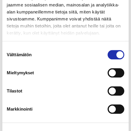
Varaa liput ryhmällesi
jaamme sosiaalisen median, mainosalan ja analytiikka-
alan kumppaneillemme tietoja siitä, miten käytät
(väh. 10 hlöä)
sivustoamme. Kumppanimme voivat yhdistää näitä
ryhmamyynti@tampere-talo.fi
tietoja muihin tietoihin, joita olet antanut heille tai joita on
kerätty, kun olet käyttänyt heidän palvelujaan.
tai puh. 03 243 4501 (ma–pe klo 10–16)
Suostumuksen
Välttämätön
valinta
Mieltymykset
Tilastot
Markkinointi
Kuva | Photo: Laura Vanzo, Visit Tampere