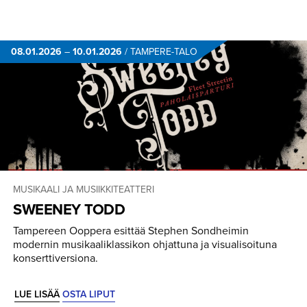
08.01.2026
–
10.01.2026
/
TAMPERE-TALO
MUSIKAALI JA MUSIIKKITEATTERI
SWEENEY TODD
Tampereen Ooppera esittää Stephen Sondheimin
modernin musikaaliklassikon ohjattuna ja visualisoituna
konserttiversiona.
LUE LISÄÄ
OSTA LIPUT