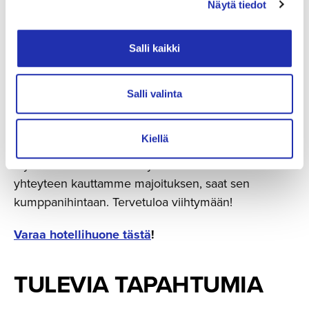
Näytä tiedot
Täydennä elämyksesi
Salli kaikki
majoittu­malla saman katon
alla
Salli valinta
Tampere-talon yhteydessä oleva
Courtyard by
Kiellä
Marriott Tampere City
-hotelli mahdollistaa
täydellisen konserttielämyksen. Kun varaat vierailusi
yhteyteen kauttamme majoituksen, saat sen
kumppanihintaan. Tervetuloa viihtymään!
Varaa hotellihuone tästä
!
TULEVIA TAPAHTUMIA