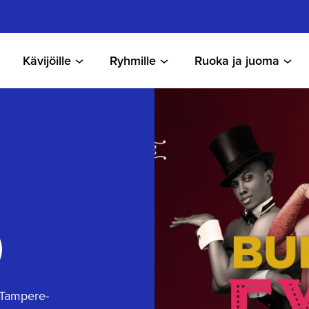
Kävijöille
Ryhmille
Ruoka ja juoma
)
 Tampere-