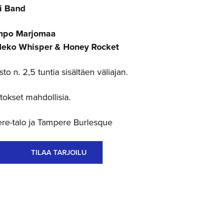
ni Band
mpo Marjomaa
eko Whisper & Honey Rocket
o n. 2,5 tuntia sisältäen väliajan.
okset mahdollisia.
re-talo ja Tampere Burlesque
TILAA TARJOILU