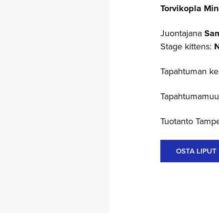
Torvikopla Mi
Juontajana
Sa
Stage kittens:
N
Tapahtuman kest
Tapahtumamuut
Tuotanto Tampe
OSTA LIPUT