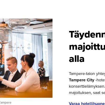
Täydenn
majoitt
alla
Tampere-talon yhte
Tampere City
-hotel
konserttielämyksen.
majoituksen, saat s
 Tampere
Varaa hotellihuone