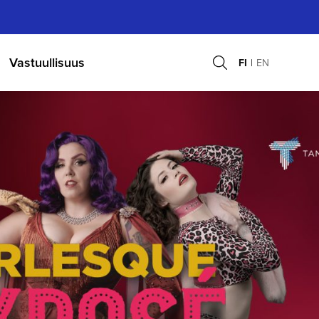
Vastuullisuus
FI
EN