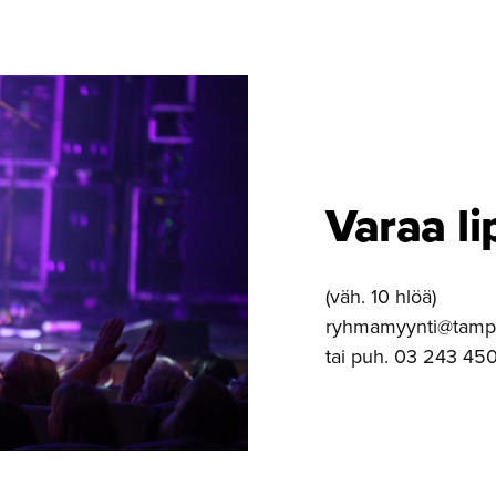
Varaa li
(väh. 10 hlöä)
ryhmamyynti@tamper
tai puh. 03 243 450