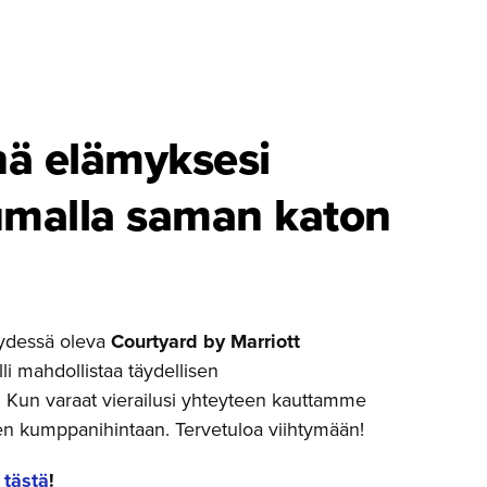
ä elämyksesi
u­malla saman katon
ydessä oleva
Courtyard by Marriott
li mahdollistaa täydellisen
 Kun varaat vierailusi yhteyteen kauttamme
en kumppanihintaan. Tervetuloa viihtymään!
 tästä
!