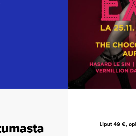
.
tumasta
Liput 49 €, op