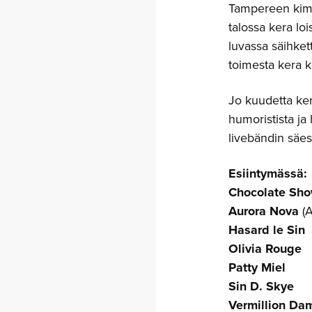
Tampereen kima
talossa kera loi
luvassa säihket
toimesta kera 
Jo kuudetta ker
humoristista ja 
livebändin säe
Esiintymässä:
Chocolate Sh
Aurora Nova
(
Hasard le Sin
Olivia Rouge
Patty Miel
Sin D. Skye
Vermillion Da