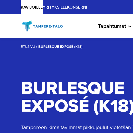
Main
Hyppää
KÄVIJÖILLE
YRITYKSILLE
KONSERNI
sisältöön
Tapahtumat
ETUSIVU
»
BURLESQUE EXPOSÉ (K18)
BURLESQUE
EXPOSÉ (K18
Tampereen kimaltavimmat pikkujoulut vietetään