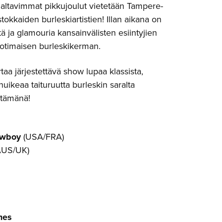
ltavimmat pikkujoulut vietetään Tampere-
stokkaiden burleskiartistien! Illan aikana on
tä ja glamouria kansainvälisten esiintyjien
kotimaisen burleskikerman.
taa järjestettävä show lupaa klassista,
huikeaa taituruutta burleskin saralta
stämänä!
owboy
(USA/FRA)
AUS/UK)
mes