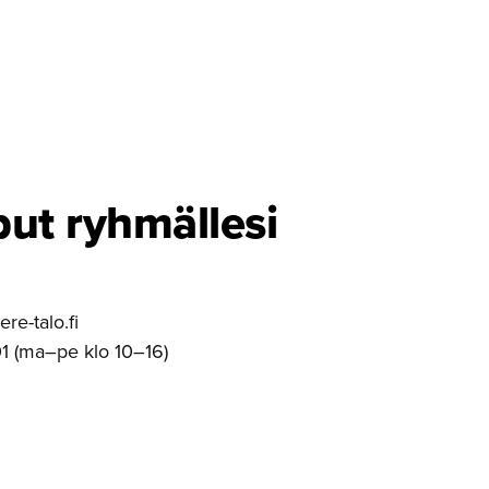
put ryhmällesi
e-talo.fi
1 (ma–pe klo 10–16)