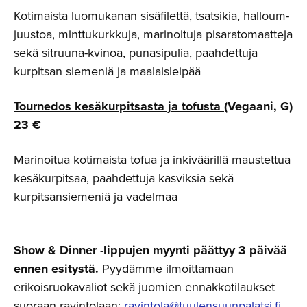
Kotimaista luomukanan sisäfilettä, tsatsikia, halloum-
juustoa, minttukurkkuja, marinoituja pisaratomaatteja
sekä sitruuna-kvinoa, punasipulia, paahdettuja
kurpitsan siemeniä ja maalaisleipää
Tournedos kesäkurpitsasta ja tofusta
(Vegaani, G)
23 €
Marinoitua kotimaista tofua ja inkiväärillä maustettua
kesäkurpitsaa, paahdettuja kasviksia sekä
kurpitsansiemeniä ja vadelmaa
Show & Dinner -lippujen myynti päättyy 3 päivää
ennen esitystä.
Pyydämme ilmoittamaan
erikoisruokavaliot sekä juomien ennakkotilaukset
suoraan ravintolaan:
ravintola@tuulensuunpalatsi.fi