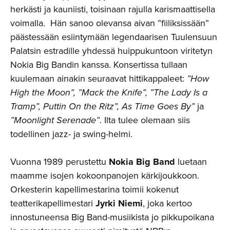
herkästi ja kauniisti, toisinaan rajulla karismaattisella
voimalla. Hän sanoo olevansa aivan ”fiiliksissään”
päästessään esiintymään legendaarisen Tuulensuun
Palatsin estradille yhdessä huippukuntoon viritetyn
Nokia Big Bandin kanssa. Konsertissa tullaan
kuulemaan ainakin seuraavat hittikappaleet:
”How
High the Moon”, ”Mack the Knife”, ”The Lady Is a
Tramp”, Puttin On the Ritz”, As Time Goes By”
ja
”Moonlight Serenade”
. Ilta tulee olemaan siis
todellinen jazz- ja swing-helmi.
Vuonna 1989 perustettu
Nokia Big Band
luetaan
maamme isojen kokoonpanojen kärkijoukkoon.
Orkesterin kapellimestarina toimii kokenut
teatterikapellimestari
Jyrki Niemi
, joka kertoo
innostuneensa Big Band-musiikista jo pikkupoikana