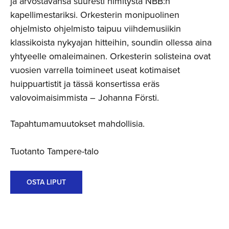
ja arvostavansa suuresti nimitystä NBB:n
kapellimestariksi. Orkesterin monipuolinen
ohjelmisto ohjelmisto taipuu viihdemusiikin
klassikoista nykyajan hitteihin, soundin ollessa aina
yhtyeelle omaleimainen. Orkesterin solisteina ovat
vuosien varrella toimineet useat kotimaiset
huippuartistit ja tässä konsertissa eräs
valovoimaisimmista – Johanna Försti.
Tapahtumamuutokset mahdollisia.
Tuotanto Tampere-talo
OSTA LIPUT