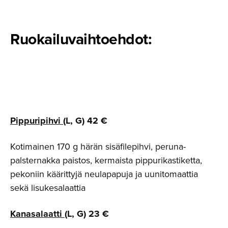
Ruokailu­vaih­toehdot:
Pippuripihvi
(L, G) 42 €
Kotimainen 170 g härän sisäfilepihvi, peruna-
palsternakka paistos, kermaista pippurikastiketta,
pekoniin käärittyjä neulapapuja ja uunitomaattia
sekä lisukesalaattia
Kanasalaatti
(L, G) 23 €