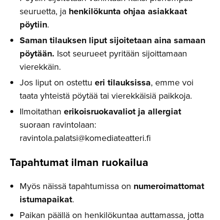
seuruetta, ja
henkilökunta ohjaa asiakkaat
pöytiin
.
Saman tilauksen liput sijoitetaan aina samaan
pöytään.
Isot seurueet pyritään sijoittamaan
vierekkäin.
Jos liput on ostettu
eri tilauksissa
, emme voi
taata yhteistä pöytää tai vierekkäisiä paikkoja.
Ilmoitathan
erikoisruokavaliot ja allergiat
suoraan ravintolaan:
ravintola.palatsi@komediateatteri.fi
Tapahtumat ilman ruokailua
Myös näissä tapahtumissa on
numeroimattomat
istumapaikat
.
Paikan päällä on henkilökuntaa auttamassa, jotta