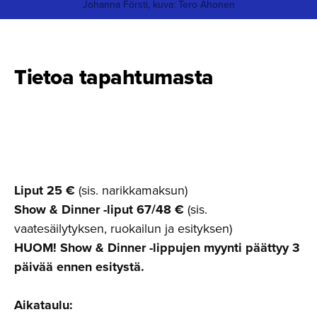
Johanna Försti, kuva: Tero Ahonen
Tietoa tapahtumasta
Liput 25 €
(sis. narikkamaksun)
Show & Dinner -liput 67/48 €
(sis.
vaatesäilytyksen, ruokailun ja esityksen)
HUOM! Show & Dinner -lippujen myynti päättyy 3
päivää ennen esitystä.
Aikataulu: