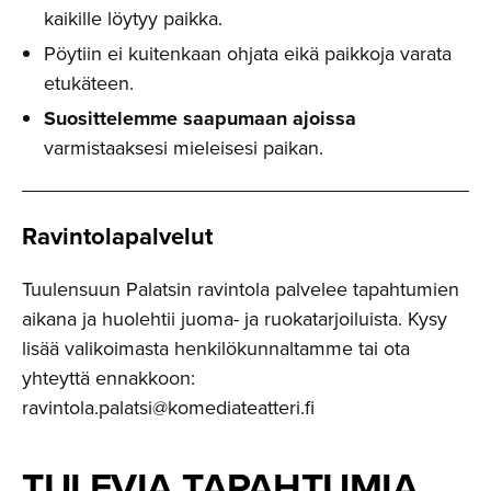
kaikille löytyy paikka.
Pöytiin ei kuitenkaan ohjata eikä paikkoja varata
etukäteen.
Suosittelemme saapumaan ajoissa
varmistaaksesi mieleisesi paikan.
Ravintola­palvelut
Tuulensuun Palatsin ravintola palvelee tapahtumien
aikana ja huolehtii juoma- ja ruokatarjoiluista. Kysy
lisää valikoimasta henkilökunnaltamme tai ota
yhteyttä ennakkoon:
ravintola.palatsi@komediateatteri.fi
TULEVIA TAPAHTUMIA