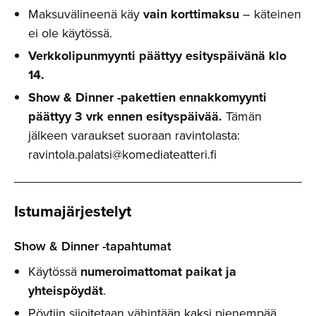
Maksuvälineenä käy
vain korttimaksu
– käteinen
ei ole käytössä.
Verkkolipunmyynti päättyy esityspäivänä klo
14.
Show & Dinner -pakettien ennakkomyynti
päättyy 3 vrk ennen esityspäivää.
Tämän
jälkeen varaukset suoraan ravintolasta:
ravintola.palatsi@komediateatteri.fi
Istumajär­jestelyt
Show & Dinner -tapahtumat
Käytössä
numeroimattomat paikat ja
yhteispöydät
.
Pöytiin sijoitetaan vähintään kaksi pienempää