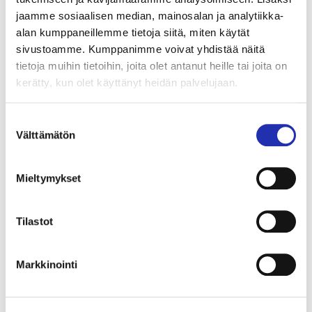
jaamme sosiaalisen median, mainosalan ja analytiikka-
alan kumppaneillemme tietoja siitä, miten käytät
sivustoamme. Kumppanimme voivat yhdistää näitä
tietoja muihin tietoihin, joita olet antanut heille tai joita on
Varaa liput ryhmällesi
kerätty, kun olet käyttänyt heidän palvelujaan.
Suostumuksen
(väh. 10 hlöä)
Välttämätön
valinta
ryhmamyynti@tampere-talo.fi
tai puh. 03 243 4501 (ma–pe klo 10–16)
Mieltymykset
Tilastot
Markkinointi