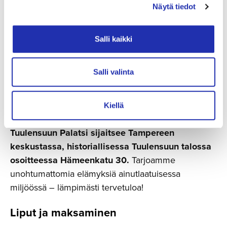
Näytä tiedot
Salli kaikki
Salli valinta
Hyvä tietää Tuulensuun
Palatsin tapahtumista
Kiellä
Tuulensuun Palatsi sijaitsee Tampereen
keskustassa, historiallisessa Tuulensuun talossa
osoitteessa Hämeenkatu 30.
Tarjoamme
unohtumattomia elämyksiä ainutlaatuisessa
miljöössä – lämpimästi tervetuloa!
Liput ja maksaminen