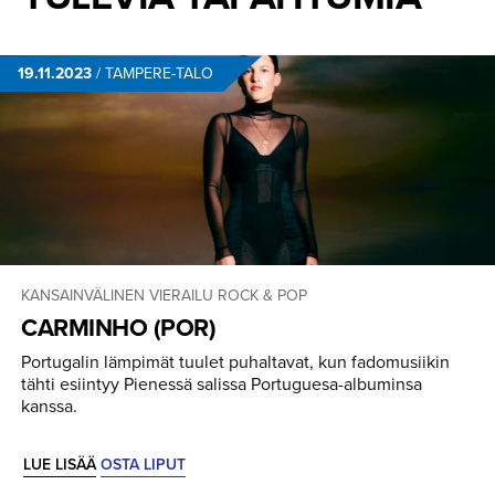
19.11.2023
/
TAMPERE-TALO
KANSAINVÄLINEN VIERAILU
ROCK & POP
CARMINHO (POR)
Portugalin lämpimät tuulet puhaltavat, kun fadomusiikin
tähti esiintyy Pienessä salissa Portuguesa-albuminsa
kanssa.
LUE LISÄÄ
OSTA LIPUT