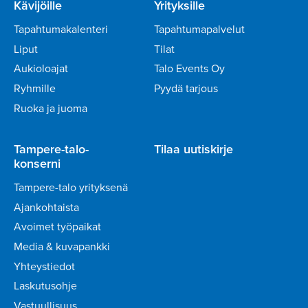
Kävijöille
Yrityksille
Tapahtumakalenteri
Tapahtumapalvelut
Liput
Tilat
Aukioloajat
Talo Events Oy
Ryhmille
Pyydä tarjous
Ruoka ja juoma
Tampere-talo-
Tilaa uutiskirje
konserni
Tampere-talo yrityksenä
Ajankohtaista
Avoimet työpaikat
Media & kuvapankki
Yhteystiedot
Laskutusohje
Vastuullisuus