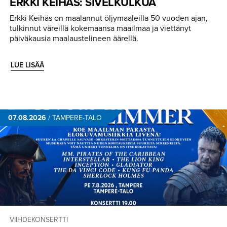
ERKKI KEIHÄS: SIVELKULKUA
Erkki Keihäs on maalannut öljymaaleilla 50 vuoden ajan,
tulkinnut väreillä kokemaansa maailmaa ja viettänyt
päiväkausia maalaustelineen äärellä.
LUE LISÄÄ
07.08.2026
/
TAMPERE-TALO
VIIHDEKONSERTTI