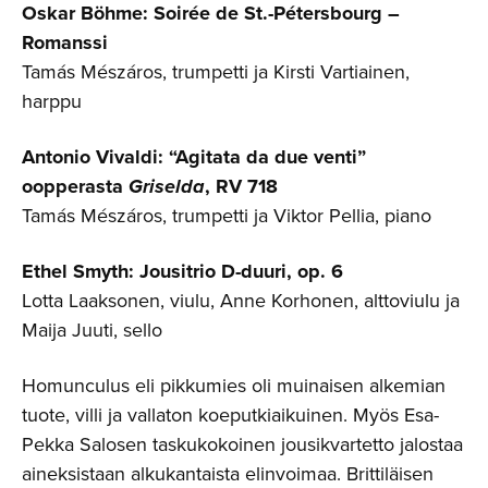
Oskar Böhme: Soirée de St.-Pétersbourg –
Romanssi
Tamás Mészáros, trumpetti ja Kirsti Vartiainen,
harppu
Antonio Vivaldi:
“Agitata da due venti”
oopperasta
Griselda
, RV 718
Tamás Mészáros, trumpetti ja Viktor Pellia, piano
Ethel Smyth: Jousitrio D-duuri, op. 6
Lotta Laaksonen, viulu, Anne Korhonen, alttoviulu ja
Maija Juuti, sello
Homunculus eli pikkumies oli muinaisen alkemian
tuote, villi ja vallaton koeputkiaikuinen. Myös Esa-
Pekka Salosen taskukokoinen jousikvartetto jalostaa
aineksistaan alkukantaista elinvoimaa. Brittiläisen