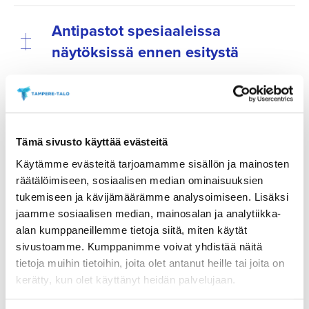
Antipastot spesiaaleissa
näytöksissä ennen esitystä
Varmista haluamasi tarjoilut ja osta ne etukäteen.
Tarjoilut voi ostaa ennakkoon verkosta viimeistään
tapahtumaa edeltävänä päivänä klo 18 mennessä.
Voit tilata tarjoilut haluamasi tapahtuman ”tilaa
Tämä sivusto käyttää evästeitä
tarjoilu”- linkin kautta.
Käytämme evästeitä tarjoamamme sisällön ja mainosten
räätälöimiseen, sosiaalisen median ominaisuuksien
tukemiseen ja kävijämäärämme analysoimiseen. Lisäksi
TÄSTÄ VERKKOKAUPPAAN
jaamme sosiaalisen median, mainosalan ja analytiikka-
alan kumppaneillemme tietoja siitä, miten käytät
sivustoamme. Kumppanimme voivat yhdistää näitä
tietoja muihin tietoihin, joita olet antanut heille tai joita on
kerätty, kun olet käyttänyt heidän palvelujaan.