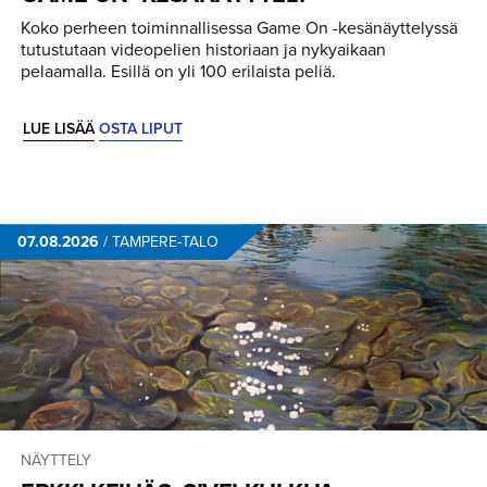
Koko perheen toiminnallisessa Game On -kesänäyttelyssä
tutustutaan videopelien historiaan ja nykyaikaan
pelaamalla. Esillä on yli 100 erilaista peliä.
LUE LISÄÄ
OSTA LIPUT
07.08.2026
/
TAMPERE-TALO
NÄYTTELY