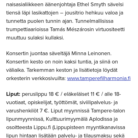
naisasialiikkeen äänenjohtaja Ethel Smyth sävelsi
tiensä läpi lasikattojen – jousitrio hehkuu valoa ja
tunnetta puolen tunnin ajan. Tunnelmallisissa
trumpettiaarioissa Tamás Mészárosin virtuositeetti
muuttuu sulaksi kullaksi.
Konsertin juontaa säveltäjä Minna Leinonen.
Konsertin kesto on noin kaksi tuntia, ja siinä on
väliaika. Tarkemman keston ja lisätietoja löydät
orkesterin verkkosivuilta:
www.tamperefilharmonia.fi
Liput:
peruslippu 18 € / eläkeläiset 11 € / alle 18-
vuotiaat, opiskelijat, työttömät, siviilipalvelus- ja
varushenkilöt 7 €. Liput myynnissä Tampere-talon
lipunmyynnissä, Kulttuurimyymälä Aplodissa ja
osoitteesta Lippu.fi (Lippupisteen myyntikanavissa
lipun hintaan lisätään palvelu- ja tilausmaksu sekä