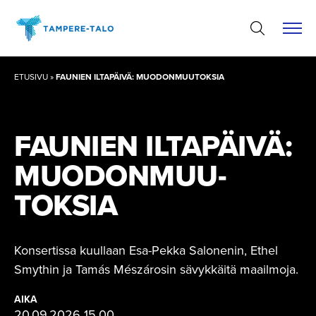
Hyppää
sisältöön
ETUSIVU
»
FAUNIEN ILTAPÄIVÄ: MUODONMUUTOKSIA
FAUNIEN ILTAPÄIVÄ:
MUODONMUU­
TOKSIA
Konsertissa kuullaan Esa-Pekka Salonenin, Ethel
Smythin ja Tamás Mészárosin sävykkäitä maailmoja.
AIKA
20.09.2026 15.00