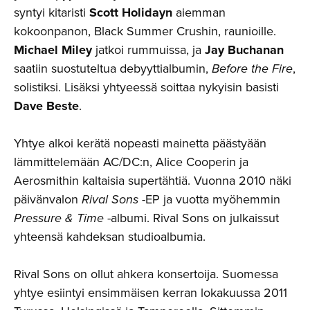
syntyi kitaristi
Scott Holidayn
aiemman
kokoonpanon, Black Summer Crushin, raunioille.
Michael Miley
jatkoi rummuissa, ja
Jay Buchanan
saatiin suostuteltua debyyttialbumin,
Before the Fire
,
solistiksi. Lisäksi yhtyeessä soittaa nykyisin basisti
Dave Beste
.
Yhtye alkoi kerätä nopeasti mainetta päästyään
lämmittelemään AC/DC:n, Alice Cooperin ja
Aerosmithin kaltaisia supertähtiä. Vuonna 2010 näki
päivänvalon
Rival Sons
-EP ja vuotta myöhemmin
Pressure & Time
-albumi. Rival Sons on julkaissut
yhteensä kahdeksan studioalbumia.
Rival Sons on ollut ahkera konsertoija. Suomessa
yhtye esiintyi ensimmäisen kerran lokakuussa 2011