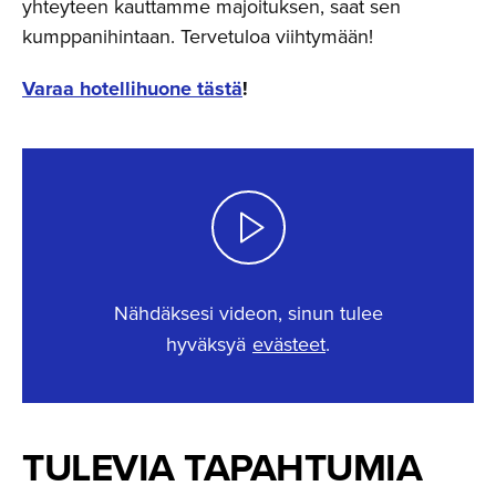
yhteyteen kauttamme majoituksen, saat sen
kumppanihintaan. Tervetuloa viihtymään!
Varaa hotellihuone tästä
!
Nähdäksesi videon, sinun tulee
hyväksyä
evästeet
.
This content requires cookies.
TULEVIA TAPAHTUMIA
Change cookie settings