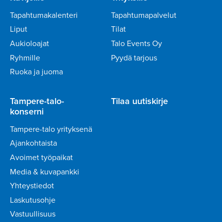
Tapahtumakalenteri
Tapahtumapalvelut
Liput
Tilat
Aukioloajat
Talo Events Oy
Ryhmille
Pyydä tarjous
Ruoka ja juoma
Tampere-talo-
Tilaa uutiskirje
konserni
Tampere-talo yrityksenä
Ajankohtaista
Avoimet työpaikat
Media & kuvapankki
Yhteystiedot
Laskutusohje
Vastuullisuus