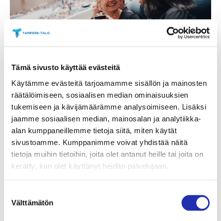
Tämä sivusto käyttää evästeitä
Käytämme evästeitä tarjoamamme sisällön ja mainosten
Kuva: Riikka Vaahtera
räätälöimiseen, sosiaalisen median ominaisuuksien
tukemiseen ja kävijämäärämme analysoimiseen. Lisäksi
Tiesitkö, että tässä
jaamme sosiaalisen median, mainosalan ja analytiikka-
esityksessä voit nauttia
alan kumppaneillemme tietoja siitä, miten käytät
sivustoamme. Kumppanimme voivat yhdistää näitä
virvokkeita katsomossa!
tietoja muihin tietoihin, joita olet antanut heille tai joita on
kerätty, kun olet käyttänyt heidän palvelujaan.
Esityksessä on K18-alueena Ison salin permanto.
Lipun alueelle ostanut voi viedä mukanaan
Suostumuksen
Välttämätön
valinta
katsomoon joko ennen esitystä tai väliajalla
ostamansa juoman. Huomioithan, että