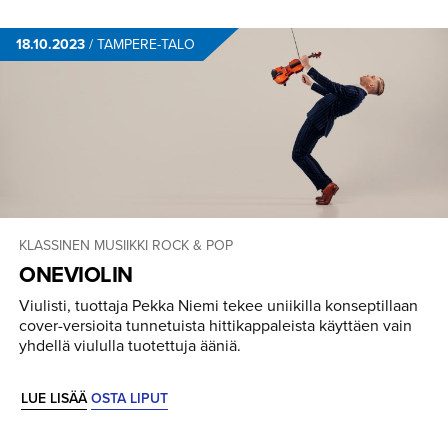
18.10.2023
/
TAMPERE-TALO
KLASSINEN MUSIIKKI
ROCK & POP
ONEVIOLIN
Viulisti, tuottaja Pekka Niemi tekee uniikilla konseptillaan
cover-versioita tunnetuista hittikappaleista käyttäen vain
yhdellä viululla tuotettuja ääniä.
LUE LISÄÄ
OSTA LIPUT