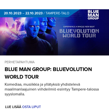
20.10.2023
–
22.10.2023
/
TAMPERE-TALO
PERHETAPAHTUMA
BLUE MAN GROUP: BLUEVOLUTION
WORLD TOUR
Komediaa, musiikkia ja yllätyksiä yhdistelevä
maailmanlaajuinen viihdeilmiö esiintyy Tampere-talossa
syyslomalla.
LUE LISÄÄ
OSTA LIPUT