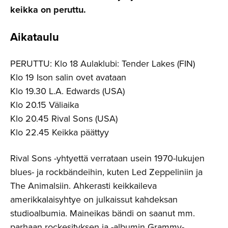
keikka on peruttu.
Aikataulu
PERUTTU: Klo 18 Aulaklubi: Tender Lakes (FIN)
Klo 19 Ison salin ovet avataan
Klo 19.30 L.A. Edwards (USA)
Klo 20.15 Väliaika
Klo 20.45 Rival Sons (USA)
Klo 22.45 Keikka päättyy
Rival Sons -yhtyettä verrataan usein 1970-lukujen
blues- ja rockbändeihin, kuten Led Zeppeliniin ja
The Animalsiin. Ahkerasti keikkaileva
amerikkalaisyhtye on julkaissut kahdeksan
studioalbumia. Maineikas bändi on saanut mm.
parhaan rockesityksen ja -albumin Grammy-