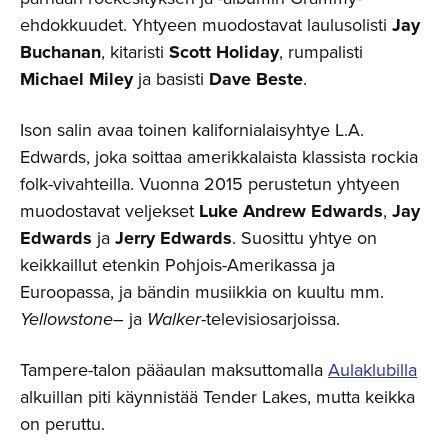
ehdokkuudet. Yhtyeen muodostavat laulusolisti
Jay
Buchanan
, kitaristi
Scott Holiday
, rumpalisti
Michael Miley
ja basisti
Dave Beste
.
Ison salin avaa toinen kalifornialaisyhtye L.A.
Edwards, joka soittaa amerikkalaista klassista rockia
folk-vivahteilla. Vuonna 2015 perustetun yhtyeen
muodostavat veljekset
Luke Andrew Edwards
,
Jay
Edwards
ja
Jerry Edwards
. Suosittu yhtye on
keikkaillut etenkin Pohjois-Amerikassa ja
Euroopassa, ja bändin musiikkia on kuultu mm.
Yellowstone
– ja
Walker
-televisiosarjoissa.
Tampere-talon pääaulan maksuttomalla
Aulaklubilla
alkuillan piti käynnistää Tender Lakes, mutta keikka
on peruttu.