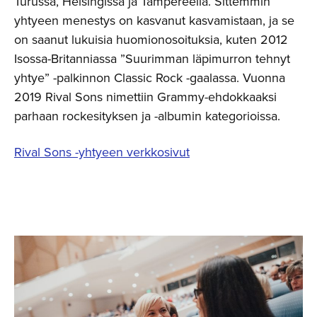
Turussa, Helsingissä ja Tampereella. Sittemmin
yhtyeen menestys on kasvanut kasvamistaan, ja se
on saanut lukuisia huomionosoituksia, kuten 2012
Isossa-Britanniassa ”Suurimman läpimurron tehnyt
yhtye” -palkinnon Classic Rock -gaalassa. Vuonna
2019 Rival Sons nimettiin Grammy-ehdokkaaksi
parhaan rockesityksen ja -albumin kategorioissa.
Rival Sons -yhtyeen verkkosivut