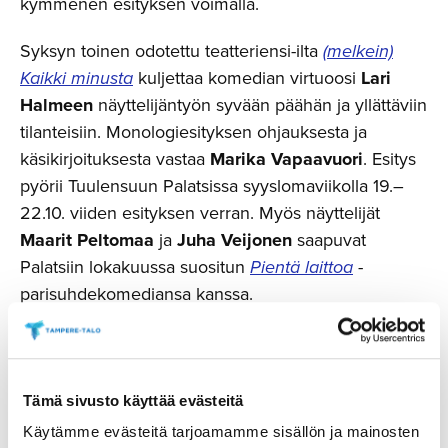
kymmenen esityksen voimalla.
Syksyn toinen odotettu teatteriensi-ilta
(melkein)
Kaikki minusta
kuljettaa komedian virtuoosi
Lari
Halmeen
näyttelijäntyön syvään päähän ja yllättäviin
tilanteisiin. Monologiesityksen ohjauksesta ja
käsikirjoituksesta vastaa
Marika Vapaavuori
. Esitys
pyörii Tuulensuun Palatsissa syyslomaviikolla 19.–
22.10. viiden esityksen verran. Myös näyttelijät
Maarit Peltomaa
ja
Juha Veijonen
saapuvat
Palatsiin lokakuussa suositun
Pientä laittoa
-
parisuhdekomediansa kanssa.
Tämä sivusto käyttää evästeitä
Käytämme evästeitä tarjoamamme sisällön ja mainosten