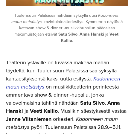
Tuulensuun Palatsissa nähdään syksyllä uusi
Kadonneen
maun metsästys
-ravintolateatteriesitys. Kymmenen näytöstä
kattavan show & dinner -musiikkihupailun pääosissa
makumuistojaan etsivät
Satu Silvo
,
Anna Hanski
ja
Veeti
Kallio
.
Teatterin ystäville on luvassa makeaa mahan
täydeltä, kun Tuulensuun Palatsissa saa syksyllä
kantaesityksensä kaksi uutta esitystä.
Kadonneen
maun metsästys
on musiikkiteatterin perinteestä
ammentava show & dinner -hupailu, jonka
valovoimaisina tähtinä nähdään
Satu Silvo
,
Anna
Hanski
ja
Veeti Kallio
. Musiikin säestyksestä vastaa
Janne Viitaniemen
orkesteri.
Kadonneen maun
metsästys
pyörii Tuulensuun Palatsissa 28.9.–5.11.