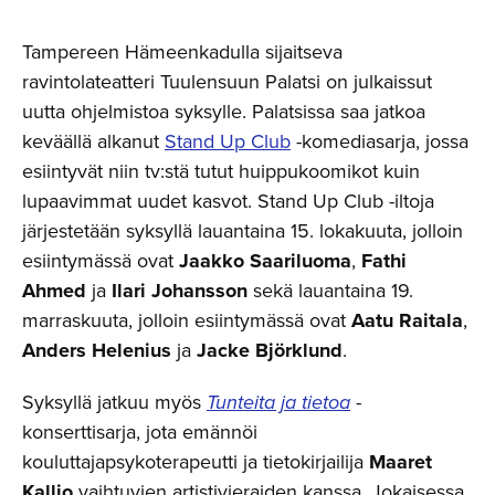
Tampereen Hämeenkadulla sijaitseva
ravintolateatteri Tuulensuun Palatsi on julkaissut
uutta ohjelmistoa syksylle. Palatsissa saa jatkoa
keväällä alkanut
Stand Up Club
-komediasarja, jossa
esiintyvät niin tv:stä tutut huippukoomikot kuin
lupaavimmat uudet kasvot. Stand Up Club -iltoja
järjestetään syksyllä lauantaina 15. lokakuuta, jolloin
esiintymässä ovat
Jaakko Saariluoma
,
Fathi
Ahmed
ja
Ilari Johansson
sekä lauantaina 19.
marraskuuta, jolloin esiintymässä ovat
Aatu Raitala
,
Anders Helenius
ja
Jacke Björklund
.
Syksyllä jatkuu myös
Tunteita ja tietoa
-
konserttisarja, jota emännöi
kouluttajapsykoterapeutti ja tietokirjailija
Maaret
Kallio
vaihtuvien artistivieraiden kanssa. Jokaisessa