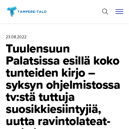
Hyppää
sisältöön
23.08.2022
Tuulensuun
Palatsissa esillä koko
tunteiden kirjo –
syksyn ohjelmis­tossa
tv:stä tuttuja
suosikkie­siin­tyjiä,
uutta ravintola­teat­