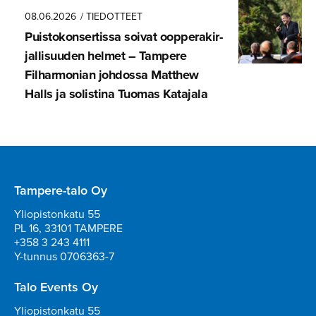
08.06.2026
/ TIEDOTTEET
Puistokon­ser­tissa soivat oopperakir­
jal­li­suuden helmet – Tampere
Filharmonian johdossa Matthew
Halls ja solistina Tuomas Katajala
Tampere-talo Oy
Yliopistonkatu 55
PL 16, 33101 TAMPERE
+358 3 243 4111
Y-tunnus 0706363-7
Talo Events Oy
Yliopistonkatu 55