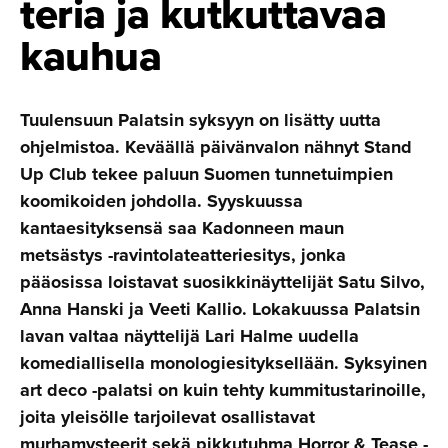
teria ja kutkuttavaa
kauhua
Tuulensuun Palatsin syksyyn on lisätty uutta
ohjelmistoa. Keväällä päivänvalon nähnyt Stand
Up Club tekee paluun Suomen tunnetuimpien
koomikoiden johdolla. Syyskuussa
kantaesityksensä saa Kadonneen maun
metsästys -ravintolateatteriesitys, jonka
pääosissa loistavat suosikkinäyttelijät Satu Silvo,
Anna Hanski ja Veeti Kallio. Lokakuussa Palatsin
lavan valtaa näyttelijä Lari Halme uudella
komediallisella monologiesityksellään. Syksyinen
art deco -palatsi on kuin tehty kummitustarinoille,
joita yleisölle tarjoilevat osallistavat
murhamysteerit sekä pikkutuhma Horror & Tease -