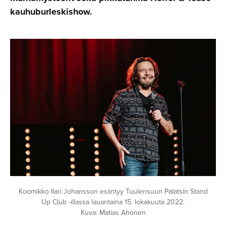
kauhuburleskishow.
Koomikko Ilari Johansson esiintyy Tuulensuun Palatsin Stand
Up Club -illassa lauantaina 15. lokakuuta 2022.
Kuva: Matias Ahonen