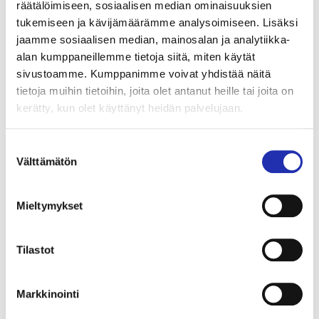
räätälöimiseen, sosiaalisen median ominaisuuksien
tukemiseen ja kävijämäärämme analysoimiseen. Lisäksi
jaamme sosiaalisen median, mainosalan ja analytiikka-
alan kumppaneillemme tietoja siitä, miten käytät
sivustoamme. Kumppanimme voivat yhdistää näitä
tietoja muihin tietoihin, joita olet antanut heille tai joita on
kerätty, kun olet käyttänyt heidän palvelujaan.
Tampere Burlesque ry:n suosittu Horror & Tease -kauhushow
Suostumuksen
valloittaa ensimmäistä kertaa Hämeenkadun historiallisen art
Välttämätön
valinta
deco -palatsin ja vie katsojansa aikamatkalle makaabereissa
tunnelmissa kansainvälisten ja kotimaisten burleskitaiteilijoiden
voimin. Esitys nähdään Tuulensuun Palatsissa lauantaina 8.
Mieltymykset
lokakuuta 2022. Kuva: Matias Ahonen
Tilastot
Elämystoimisto Tuoni Studiot tuo mieltä kiehtovat
murhamysteerit
ja Tampere Burlesque ry suositun
Markkinointi
Horror & Tease
-spektaakkelin ensimmäistä kertaa