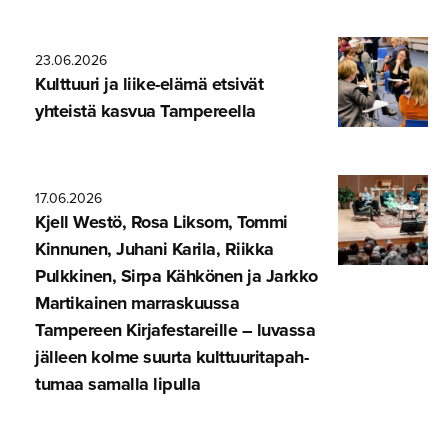
23.06.2026
Kulttuuri ja liike-elämä etsivät
yhteistä kasvua Tampereella
17.06.2026
Kjell Westö, Rosa Liksom, Tommi
Kinnunen, Juhani Karila, Riikka
Pulkkinen, Sirpa Kähkönen ja Jarkko
Martikainen marraskuussa
Tampereen Kirjafes­ta­reille – luvassa
jälleen kolme suurta kulttuuri­ta­pah­
tumaa samalla lipulla