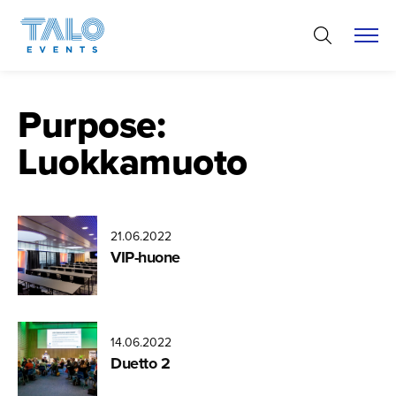
Hyppää
sisältöön
Purpose:
Luokkamuoto
21.06.2022
VIP-huone
14.06.2022
Miikka
Duetto 2
Varila