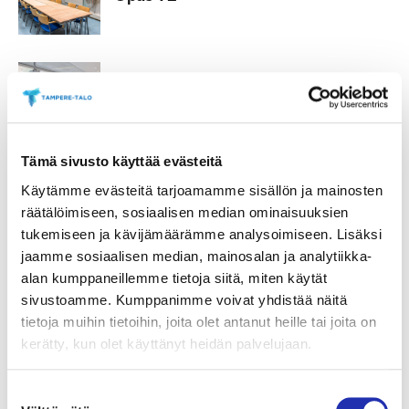
Marjusaari
06.06.2022
Aaria
Tämä sivusto käyttää evästeitä
Käytämme evästeitä tarjoamamme sisällön ja mainosten
06.06.2022
Sonaatti 1
räätälöimiseen, sosiaalisen median ominaisuuksien
tukemiseen ja kävijämäärämme analysoimiseen. Lisäksi
jaamme sosiaalisen median, mainosalan ja analytiikka-
alan kumppaneillemme tietoja siitä, miten käytät
sivustoamme. Kumppanimme voivat yhdistää näitä
06.06.2022
Miikka
Maestro
tietoja muihin tietoihin, joita olet antanut heille tai joita on
Varila
kerätty, kun olet käyttänyt heidän palvelujaan.
Suostumuksen