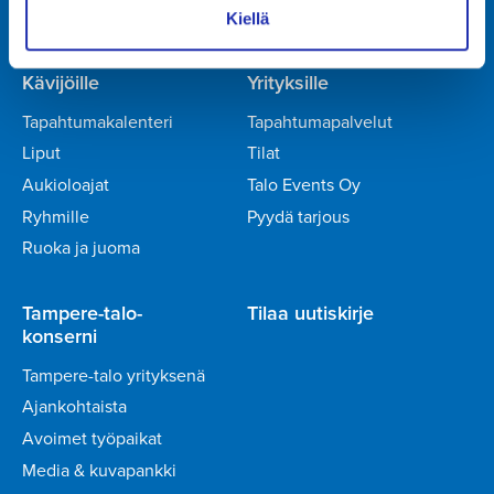
PL 16, 33101 TAMPERE
Kiellä
Y-tunnus 3374395-1
Kävijöille
Yrityksille
Tapahtumakalenteri
Tapahtumapalvelut
Liput
Tilat
Aukioloajat
Talo Events Oy
Ryhmille
Pyydä tarjous
Ruoka ja juoma
Tampere-talo-
Tilaa uutiskirje
konserni
Tampere-talo yrityksenä
Ajankohtaista
Avoimet työpaikat
Media & kuvapankki