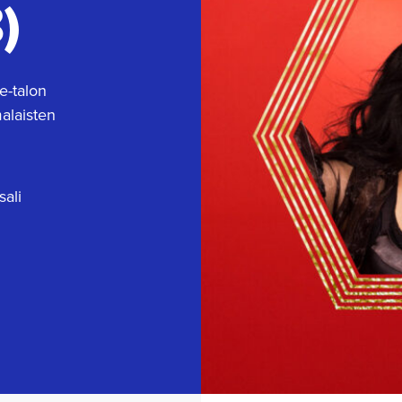
)
e-talon
malaisten
sali