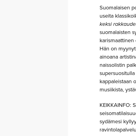
Suomalaisen pop
useita klassiko
keksi rakkaud
suomalaisten s
karismaattinen 
Hän on myynyt u
ainoana artist
naissolistin pa
supersuositulla
kappaleistaan o
musiikista, ystä
KEIKKAINFO: So
seisomatilaisuu
sydämesi kyllyy
ravintolapalvelu