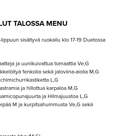
LUT TALOSSA MENU
ippuun sisältyvä ruokailu klo 17-19 Duetossa
aatteja ja uunikuivattua tomaattia Ve,G
ikkelöityä fenkolia sekä jaloviina-aiolia M,G
 chimichurrikastiketta L,G
astramia ja hillottua karpaloa M,G
samicopunajuurta ja Hilmajuustoa L,G
eipää M ja kurpitsahummusta Ve,G sekä