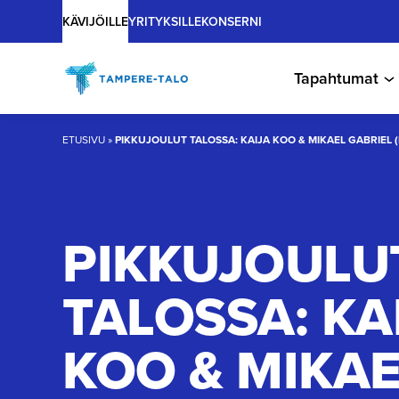
Main
Hyppää
KÄVIJÖILLE
YRITYKSILLE
KONSERNI
sisältöön
Tapahtumat
ETUSIVU
»
PIKKUJOULUT TALOSSA: KAIJA KOO & MIKAEL GABRIEL (
PIKKUJOULU
TALOSSA: KA
KOO & MIKAE