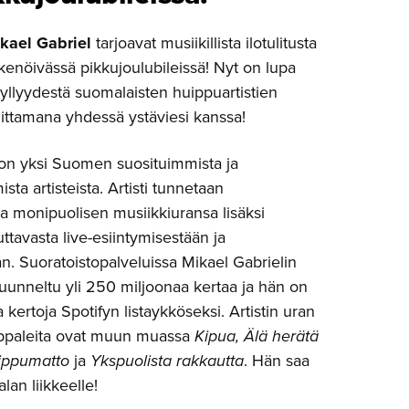
kael Gabriel
tarjoavat musiikillista ilotulitusta
enöivässä pikkujoulubileissä! Nyt on lupa
 kyllyydestä suomalaisten huippuartistien
ittamana yhdessä ystäviesi kanssa!
 on yksi Suomen suosituimmista ja
ta artisteista. Artisti tunnetaan
ja monipuolisen musiikkiuransa lisäksi
uttavasta live-esiintymisestään ja
n. Suoratoistopalveluissa Mikael Gabrielin
uunneltu yli 250 miljoonaa kertaa ja hän on
 kertoja Spotifyn listaykköseksi. Artistin uran
kappaleita ovat muun muassa
Kipua, Älä herätä
ippumatto
ja
Ykspuolista rakkautta
. Hän saa
alan liikkeelle!