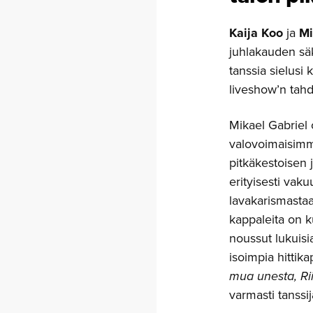
Kaija Koo
ja
Mi
juhlakauden säk
tanssia sielusi
liveshow’n tahd
Mikael Gabriel
valovoimaisimmis
pitkäkestoisen 
erityisesti vaku
lavakarismastaa
kappaleita on k
noussut lukuisia
isoimpia hitti
mua unesta, Ri
varmasti tanssij