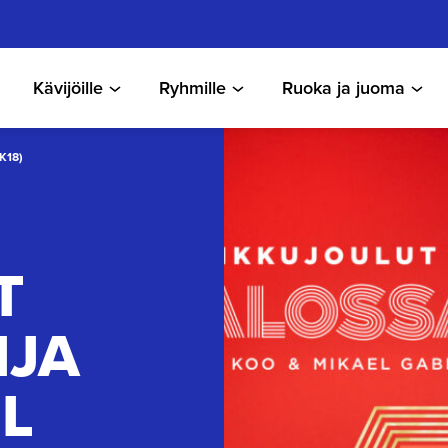
Kävijöille
Ryhmille
Ruoka ja juoma
K18)
T
IJA
L