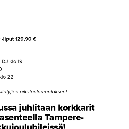
-liput 129,90 €
 DJ klo 19
0
klo 22
iintyjien aikataulumuutoksen!
ssa juhlitaan korkkarit
 asenteella Tampere-
kujou­lu­bi­leissä!