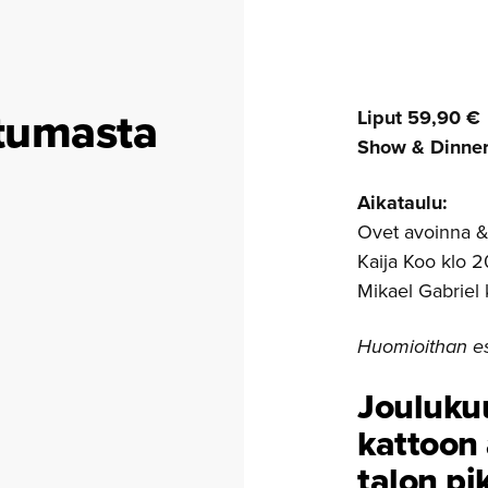
tumasta
Liput 59,90 €
Show & Dinner 
Aikataulu:
Ovet avoinna &
Kaija Koo klo 2
Mikael Gabriel 
Huomioithan es
Joulukuu
kattoon
talon pik