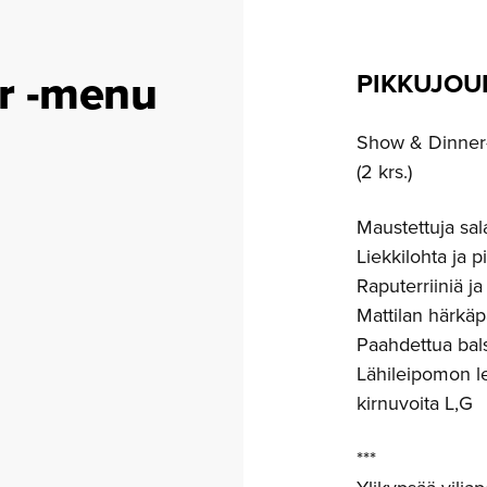
r -menu
PIKKUJOU
Show & Dinner-l
(2 krs.)
Maustettuja sal
Liekkilohta ja p
Raputerriiniä ja
Mattilan härkäp
Paahdettua bal
Lähileipomon l
kirnuvoita L,G
***