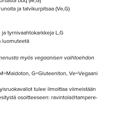
porsasta bbq (M,G)
unoita ja talvikurpitsaa (Ve,G)
 ja tyrnivaahtokarkkeja L,G
a luomuteetä
enusta myös vegaanisen vaihtoehdon
 M=Maidoton, G=Gluteeniton, Ve=Vegaani
yisruokavaliot tulee ilmoittaa viimeistään
sitystä osoitteeseen: ravintola@tampere-