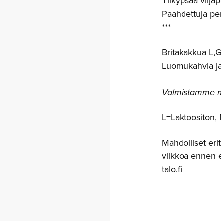
Ylikypsää vilja
Paahdettuja per
***
Britakakkua L,G
Luomukahvia j
Valmistamme m
L=Laktoositon,
Mahdolliset erit
viikkoa ennen e
talo.fi