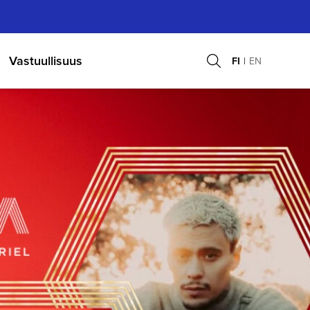
Vastuullisuus
FI
EN