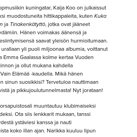
musiikin kuningatar, Kaija Koo on julkaissut
iksi muodostuneita hittikappaleita, kuten
Kuka
en
ja
Tinakenkätyttö
, jotka ovat jääneet
ydämiin. Hänen voimakas äänensä ja
esiintymisensä saavat yleisön hurmioitumaan.
rallaan yli puoli miljoonaa albumia, voittanut
ina Emma Gaalassa kolme kertaa Vuoden
lkinnon ja ollut mukana kahdella
 Vain Elämää -kaudella. Mikä hänen
n sinun suosikkisi? Tervetuloa nauttimaan
vistä ja pikkujoulutunnelmasta! Nyt jorataan!
rsapuistosali muuntautuu klubimaiseksi
deksi. Ota siis lenkkarit mukaan, tanssi
destä ystäviesi kanssa ja nauti
ista koko illan ajan. Narikka kuuluu lipun