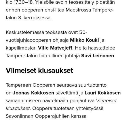
klo 17.30–18. Yleisölle avoin teosesittely pidetään
ennen oopperan ensi-iltaa Maestrossa Tampere-
talon 3. kerroksessa.
Keskustelemassa teoksesta ovat 50-
vuotisjuhlaoopperan ohjaaja
Mikko Kouki
ja
kapellimestari
Ville Matvejeff
. Heitä haastattelee
Tampere-talon taiteellinen johtaja
Suvi Leinonen
.
Viimeiset kiusaukset
Tampereen Oopperan seuraava suurtuotanto
on
Joonas Kokkosen
säveltämä ja
Lauri Kokkosen
samannimiseen näytelmään pohjautuva
Viimeiset
kiusaukset
. Ooppera tuotetaan yhteistyössä
Savonlinnan Oopperajuhlien kanssa.