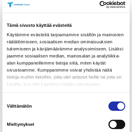
Tutustu tästä kauden tarjoiluihin
Tämä sivusto käyttää evästeitä
Käytämme evästeitä tarjoamamme sisällön ja mainosten
Makeat tuotteet
räätälöimiseen, sosiaalisen median ominaisuuksien
tukemiseen ja kävijämäärämme analysoimiseen. Lisäksi
jaamme sosiaalisen median, mainosalan ja analytiikka-
Suolaiset tuotteet
alan kumppaneillemme tietoja siitä, miten käytät
sivustoamme. Kumppanimme voivat yhdistää näitä
tietoja muihin tietoihin, joita olet antanut heille tai joita on
Varmista haluamasi tarjoilut ja osta ne etukäteen.
kerätty, kun olet käyttänyt heidän palvelujaan.
Tarjoilut voi ostaa ennakkoon verkosta viimeistään
tapahtumaa edeltävänä päivänä klo 18 mennessä.
Suostumuksen
Voit tilata tarjoilut haluamasi tapahtuman ”tilaa
Välttämätön
valinta
tarjoilu”- linkin kautta.
Mieltymykset