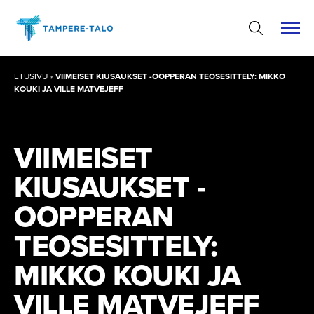
Hyppää
sisältöön
ETUSIVU
»
VIIMEISET KIUSAUKSET -OOPPERAN TEOSESITTELY: MIKKO
KOUKI JA VILLE MATVEJEFF
VIIMEISET
KIUSAUKSET -
OOPPERAN
TEOSESIT­TELY:
MIKKO KOUKI JA
VILLE MATVEJEFF