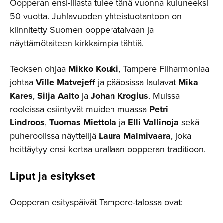
Oopperan ensi-illasta tulee tänä vuonna kuluneeksi
50 vuotta. Juhlavuoden yhteistuotantoon on
kiinnitetty Suomen oopperataivaan ja
näyttämötaiteen kirkkaimpia tähtiä.
Teoksen ohjaa
Mikko Kouki
, Tampere Filharmoniaa
johtaa
Ville Matvejeff
ja pääosissa laulavat
Mika
Kares
,
Silja Aalto
ja
Johan Krogius
. Muissa
rooleissa esiintyvät muiden muassa
Petri
Lindroos
,
Tuomas Miettola
ja
Elli Vallinoja
sekä
puheroolissa näyttelijä
Laura Malmivaara
, joka
heittäytyy ensi kertaa urallaan oopperan traditioon.
Liput ja esitykset
Oopperan esityspäivät Tampere-talossa ovat: