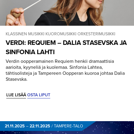
KLASSINEN MUSIIKKI
KUOROMUSIIKKI
ORKESTERIMUSIIKKI
VERDI: REQUIEM – DALIA STASEVSKA JA
SINFONIA LAHTI
Verdin oopperamainen Requiem henkii dramaattisia
aarioita, kyyneliä ja kuolemaa. Sinfonia Lahtea,
tähtisolisteja ja Tampereen Oopperan kuoroa johtaa Dalia
Stasevska.
LUE LISÄÄ
OSTA LIPUT
21.11.2025
–
22.11.2025
/
TAMPERE-TALO