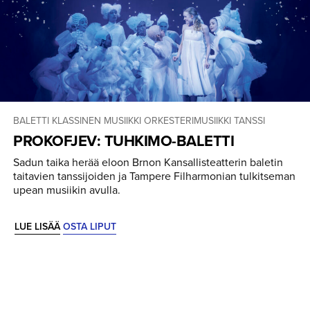
BALETTI
KLASSINEN MUSIIKKI
ORKESTERIMUSIIKKI
TANSSI
PROKOFJEV: TUHKIMO-BALETTI
Sadun taika herää eloon Brnon Kansallisteatterin baletin
taitavien tanssijoiden ja Tampere Filharmonian tulkitseman
upean musiikin avulla.
LUE LISÄÄ
OSTA LIPUT