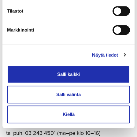
Tilastot
Markkinointi
Näytä tiedot
Salli kaikki
Salli valinta
Varaa liput ryhmällesi
Kiellä
(väh. 10 hlöä)
ryhmamyynti@tampere-talo.fi
tai puh. 03 243 4501 (ma–pe klo 10–16)