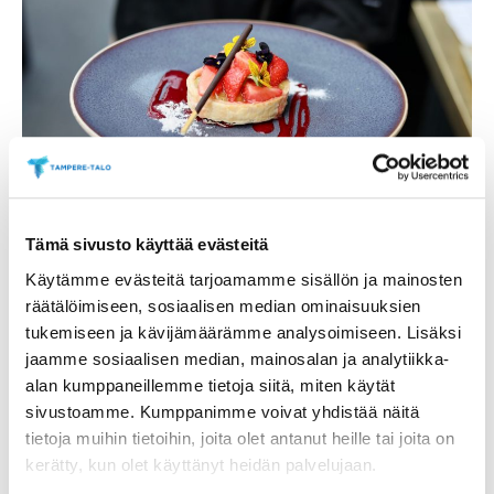
Tämä sivusto käyttää evästeitä
Ravintola Tuhton raparperi-mansikkatartaletti on kesä
lautasella. Kuva: Vilma Viitala
Käytämme evästeitä tarjoamamme sisällön ja mainosten
räätälöimiseen, sosiaalisen median ominaisuuksien
tukemiseen ja kävijämäärämme analysoimiseen. Lisäksi
Livemusiikkia terassilla
jaamme sosiaalisen median, mainosalan ja analytiikka-
alan kumppaneillemme tietoja siitä, miten käytät
Aarnio vinkkaa, että Tuhton kesämenu kannattaa
sivustoamme. Kumppanimme voivat yhdistää näitä
nauttia ravintolan viihtyisällä terassilla Sorsapuiston
tietoja muihin tietoihin, joita olet antanut heille tai joita on
kupeessa. Mittavan markiisin alla on mukava viettää
kerätty, kun olet käyttänyt heidän palvelujaan.