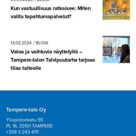
Kun vastuullisuus ratkaisee: Miten
valita tapahtuma­pal­velut?
13.02.2024
/ BLOGI
Valoa ja vaihtuvia näyttelyitä –
Tampere-talon Talvipuu­tarha tarjoaa
tilaa taiteelle
Tampere-talo Oy
Yliopistonkatu 55
PL 16, 33101 TAMPERE
+358 3 243 4111