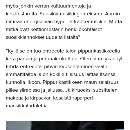
myös jonkin verran kulttuuririentoja ja
kesäfestareita. Suosikkimusiikkigenrekseen Aarnio
nimeää energisoivan hype- ja trancemusiikin. Mutta
mitkä ovat keittiömestarin henkilökohtaiset
suosikkiannokset uudelta listalta?
”Kyllä se on tuo entrecôte talon pippurikastikkeella
kera parsan ja perunakrokettien. Olen aina tykännyt
tehdä entrecôta; pihvin kypsentäminen vaatii
ammattitaitoa ja on kokille tilaisuus laittaa itsensä
kunnolla likoon. Pippurikastikkeen maun salaisuus
piilee siirapissa ja jallussa. Jälkiruoaksi suosittelen
makeaa ja kirpsakan kesäistä raparperi-
mansikkatartalettia.”