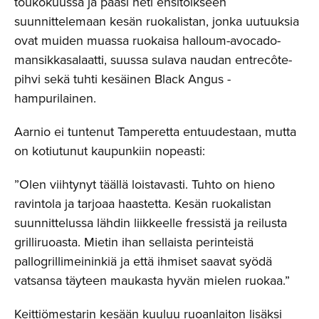
toukokuussa ja pääsi heti ensitöikseen
suunnittelemaan kesän ruokalistan, jonka uutuuksia
ovat muiden muassa ruokaisa halloum-avocado-
mansikkasalaatti, suussa sulava naudan entrecôte-
pihvi sekä tuhti kesäinen Black Angus -
hampurilainen.
Aarnio ei tuntenut Tamperetta entuudestaan, mutta
on kotiutunut kaupunkiin nopeasti:
”Olen viihtynyt täällä loistavasti. Tuhto on hieno
ravintola ja tarjoaa haastetta. Kesän ruokalistan
suunnittelussa lähdin liikkeelle fressistä ja reilusta
grilliruoasta. Mietin ihan sellaista perinteistä
pallogrillimeininkiä ja että ihmiset saavat syödä
vatsansa täyteen maukasta hyvän mielen ruokaa.”
Keittiömestarin kesään kuuluu ruoanlaiton lisäksi