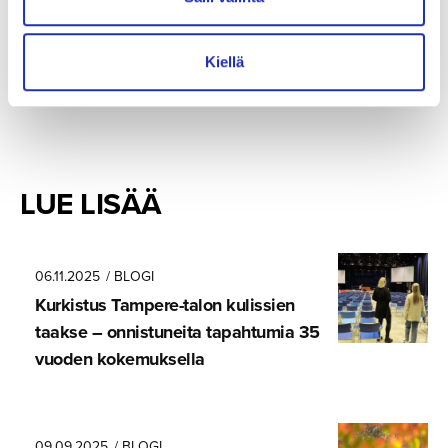
SHARE
Kiellä
LUE LISÄÄ
06.11.2025
/ BLOGI
Kurkistus Tampere-talon kulissien
taakse – onnistuneita tapahtumia 35
vuoden kokemuksella
09.09.2025
/ BLOGI