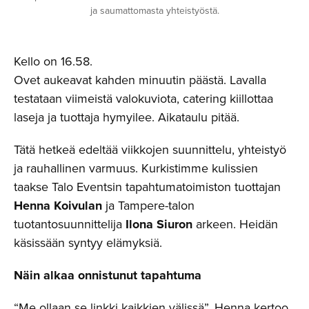
ja saumattomasta yhteistyöstä.
Kello on 16.58.
Ovet aukeavat kahden minuutin päästä. Lavalla
testataan viimeistä valokuviota, catering kiillottaa
laseja ja tuottaja hymyilee. Aikataulu pitää.
Tätä hetkeä edeltää viikkojen suunnittelu, yhteistyö
ja rauhallinen varmuus. Kurkistimme kulissien
taakse Talo Eventsin tapahtumatoimiston tuottajan
Henna Koivulan
ja Tampere-talon
tuotantosuunnittelija
Ilona Siuron
arkeen. Heidän
käsissään syntyy elämyksiä.
Näin alkaa onnistunut tapahtuma
“Me ollaan se linkki kaikkien välissä”, Henna kertoo.