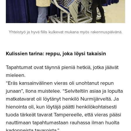
Yhteistyö ja hyvä fiilis kulkevat mukana myös rakennuspäivänä.
Kulissien tarina: reppu, joka löysi takaisin
Tapahtumat ovat täynnä pieniä hetkiä, jotka jäävät
mieleen.
“Eräs kansainvälinen vieras oli unohtanut repun
junaan”, Ilona muistelee. “Selviteltiin asiaa ja lopulta
matkatavarat oli löytänyt henkilö Nurmijärveltä. Ja
hienointa oli, kun löytäjä päätti henkilökohtaisesti
tuoda tärkeät tavarat Tampereelle, että vieras pääsi
nauttimaan tapahtumastaan rauhassa ilman huolta
kadonneista tavaroista.”