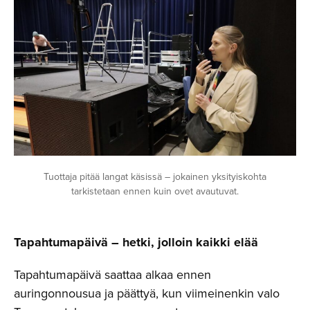
Tuottaja pitää langat käsissä – jokainen yksityiskohta
tarkistetaan ennen kuin ovet avautuvat.
Tapahtumapäivä – hetki, jolloin kaikki elää
Tapahtumapäivä saattaa alkaa ennen
auringonnousua ja päättyä, kun viimeinenkin valo