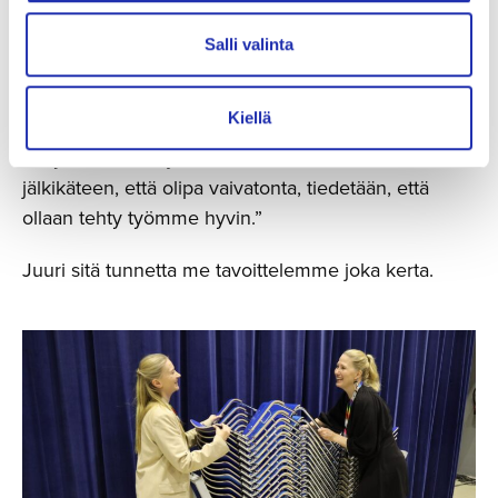
Kun kaikki toimii, se tuntuu
Salli valinta
“Onnistunut tapahtuma on sellainen, jossa
Kiellä
asiakkaalla on helppoa ja vieraat viihtyvät”, Ilona
kiteyttää. Henna jatkaa: “Ja kun asiakas sanoo
jälkikäteen, että olipa vaivatonta, tiedetään, että
ollaan tehty työmme hyvin.”
Juuri sitä tunnetta me tavoittelemme joka kerta.