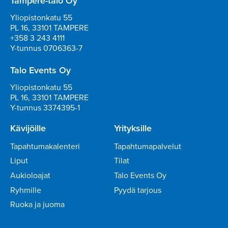
Tampere-talo Oy
Yliopistonkatu 55
PL 16, 33101 TAMPERE
+358 3 243 4111
Y-tunnus 0706363-7
Talo Events Oy
Yliopistonkatu 55
PL 16, 33101 TAMPERE
Y-tunnus 3374395-1
Kävijöille
Yrityksille
Tapahtumakalenteri
Tapahtumapalvelut
Liput
Tilat
Aukioloajat
Talo Events Oy
Ryhmille
Pyydä tarjous
Ruoka ja juoma