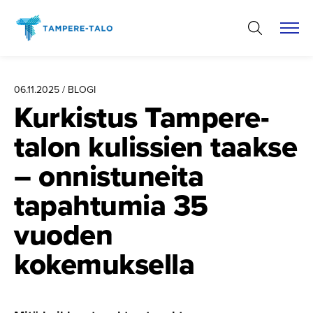
Hyppää
sisältöön
06.11.2025 / BLOGI
Kurkistus Tampere-
talon kulissien taakse
– onnistuneita
tapahtumia 35
vuoden
kokemuksella