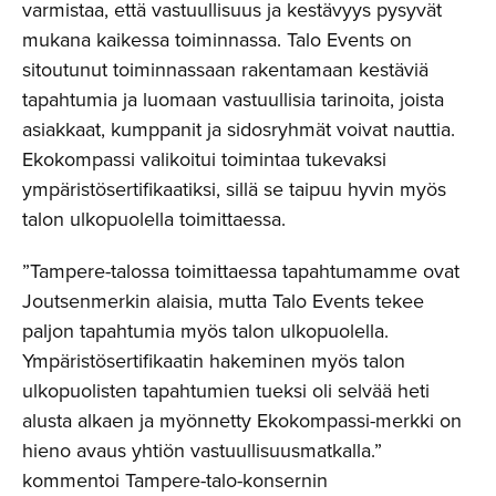
varmistaa, että vastuullisuus ja kestävyys pysyvät
mukana kaikessa toiminnassa. Talo Events on
sitoutunut toiminnassaan rakentamaan kestäviä
tapahtumia ja luomaan vastuullisia tarinoita, joista
asiakkaat, kumppanit ja sidosryhmät voivat nauttia.
Ekokompassi valikoitui toimintaa tukevaksi
ympäristösertifikaatiksi, sillä se taipuu hyvin myös
talon ulkopuolella toimittaessa.
”Tampere-talossa toimittaessa tapahtumamme ovat
Joutsenmerkin alaisia, mutta Talo Events tekee
paljon tapahtumia myös talon ulkopuolella.
Ympäristösertifikaatin hakeminen myös talon
ulkopuolisten tapahtumien tueksi oli selvää heti
alusta alkaen ja myönnetty Ekokompassi-merkki on
hieno avaus yhtiön vastuullisuusmatkalla.”
kommentoi Tampere-talo-konsernin