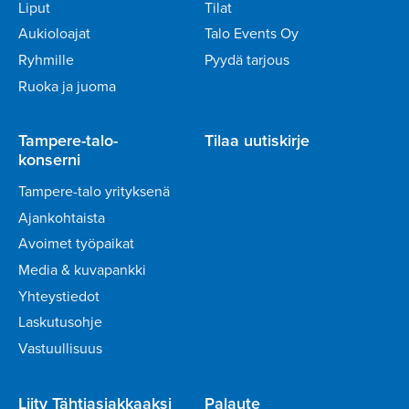
Liput
Tilat
Aukioloajat
Talo Events Oy
Ryhmille
Pyydä tarjous
Ruoka ja juoma
Tampere-talo-
Tilaa uutiskirje
konserni
Tampere-talo yrityksenä
Ajankohtaista
Avoimet työpaikat
Media & kuvapankki
Yhteystiedot
Laskutusohje
Vastuullisuus
Liity Tähtiasiakkaaksi
Palaute