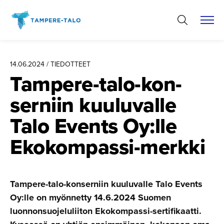
Hyppää
sisältöön
14.06.2024 / TIEDOTTEET
Tampere-ta­lo-kon­
serniin kuuluvalle
Talo Events Oy:lle
Ekokompas­si-merkki
Tampere-talo-konserniin kuuluvalle Talo Events
Oy:lle on myönnetty 14.6.2024 Suomen
luonnonsuojeluliiton Ekokompassi-sertifikaatti.