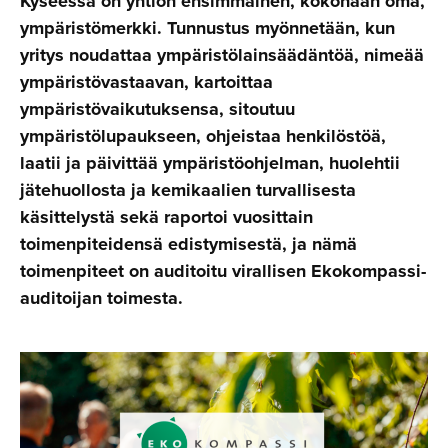
Kyseessä on yhtiön ensimmäinen, kokonaan oma,
ympäristömerkki. Tunnustus myönnetään, kun
yritys noudattaa ympäristölainsäädäntöä, nimeää
ympäristövastaavan, kartoittaa
ympäristövaikutuksensa, sitoutuu
ympäristölupaukseen, ohjeistaa henkilöstöä,
laatii ja päivittää ympäristöohjelman, huolehtii
jätehuollosta ja kemikaalien turvallisesta
käsittelystä sekä raportoi vuosittain
toimenpiteidensä edistymisestä, ja nämä
toimenpiteet on auditoitu virallisen Ekokompassi-
auditoijan toimesta.