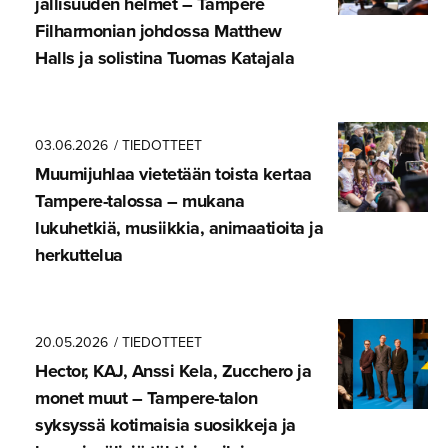
jal­li­suuden helmet – Tampere
Filharmonian johdossa Matthew
Halls ja solistina Tuomas Katajala
03.06.2026
/ TIEDOTTEET
Muumijuhlaa vietetään toista kertaa
Tampere-ta­lossa – mukana
lukuhetkiä, musiikkia, animaatioita ja
herkuttelua
20.05.2026
/ TIEDOTTEET
Hector, KAJ, Anssi Kela, Zucchero ja
monet muut – Tampere-talon
syksyssä kotimaisia suosikkeja ja