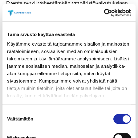
Events pyrkii vähentämään ympäristövaikutuksiaan
ja toimimaan ennakoivasti yhteistyössä
kumppaniensa kanssa. Lisäksi Talo Events haluaa
tarjota asiakkailleen ympäristöystävällisiä
Tämä sivusto käyttää evästeitä
vaihtoehtoja kaikissa tapahtumissaan.
Käytämme evästeitä tarjoamamme sisällön ja mainosten
”Ympäristösertifikaatin myötä Talo Eventsin
räätälöimiseen, sosiaalisen median ominaisuuksien
saaminen vastuullisuustielle on upeaa jatkumoa
tukemiseen ja kävijämäärämme analysoimiseen. Lisäksi
jaamme sosiaalisen median, mainosalan ja analytiikka-
myös Tampere-talo-konsernin näkökulmasta.
alan kumppaneillemme tietoja siitä, miten käytät
Näemme, miten ympäristöohjelma auttaa
sivustoamme. Kumppanimme voivat yhdistää näitä
kehittämään ympäristötyötä johdonmukaisesti ja
tietoja muihin tietoihin, joita olet antanut heille tai joita on
tavoitteellisesti Talo Events Oy:ssä. Tämä on
kerätty, kun olet käyttänyt heidän palvelujaan.
hyödyllistä sekä meille että asiakkaillemme sekä
tukee konsernitason kokonaisvastuullisuutta,” toteaa
Suostumuksen
Tampere-talo-konsernin kiinteistö-, turvallisuus- ja
Välttämätön
valinta
vastuullisuuspäällikkö Marko Koivisto.
Mieltymykset