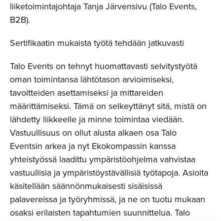
liiketoimintajohtaja Tanja Järvensivu (Talo Events,
B2B).
Sertifikaatin mukaista työtä tehdään jatkuvasti
Talo Events on tehnyt huomattavasti selvitystyötä
oman toimintansa lähtötason arvioimiseksi,
tavoitteiden asettamiseksi ja mittareiden
määrittämiseksi. Tämä on selkeyttänyt sitä, mistä on
lähdetty liikkeelle ja minne toimintaa viedään.
Vastuullisuus on ollut alusta alkaen osa Talo
Eventsin arkea ja nyt Ekokompassin kanssa
yhteistyössä laadittu ympäristöohjelma vahvistaa
vastuullisia ja ympäristöystävällisiä työtapoja. Asioita
käsitellään säännönmukaisesti sisäisissä
palavereissa ja työryhmissä, ja ne on tuotu mukaan
osaksi erilaisten tapahtumien suunnittelua. Talo