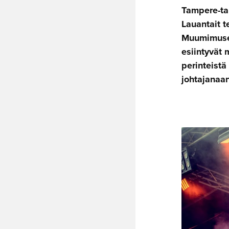
Tampere-tal
Lauantait t
Muumimuseo
esiintyvät 
perinteist
johtajanaan