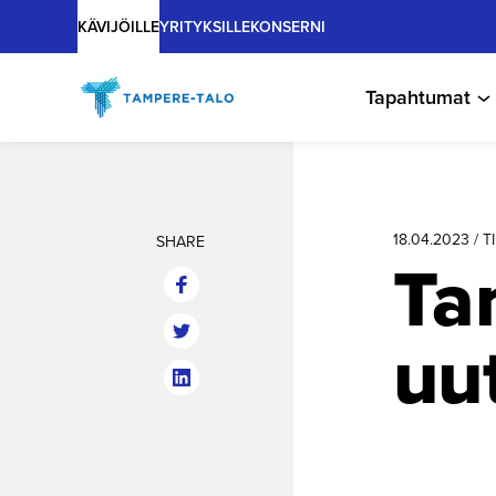
Main
Hyppää
KÄVIJÖILLE
YRITYKSILLE
KONSERNI
sisältöön
Tapahtumat
18.04.2023 / 
SHARE
Ta
uu