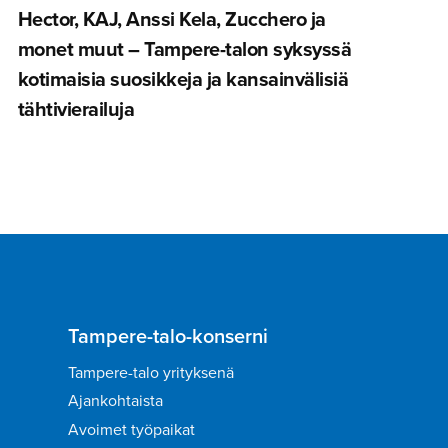
Hector, KAJ, Anssi Kela, Zucchero ja
monet muut – Tampere-talon syksyssä
kotimaisia suosikkeja ja kansainvä­lisiä
tähtivie­railuja
Tampere-talo-konserni
Tampere-talo yrityksenä
Ajankohtaista
Avoimet työpaikat