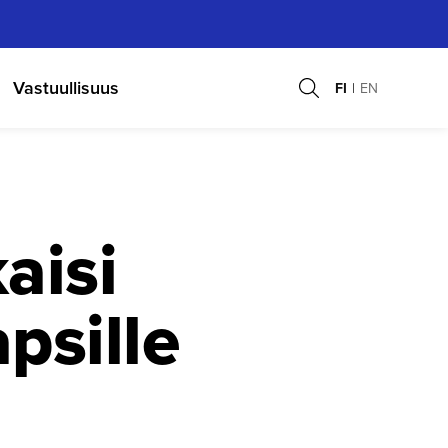
Vastuullisuus
FI
EN
aisi
psille