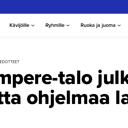
Kävijöille
Ryhmille
Ruoka ja juoma
TIEDOTTEET
mpere-talo julk
tta ohjelmaa la