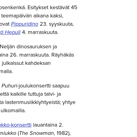
vosenkenkä. Esitykset kestävät 45
sa teemapäivän aikana kaksi,
 ovat
Pippuridino
23. syyskuuta,
vä Hepuli
4. marraskuuta.
 Neljän dinosauruksen ja
aina 26. marraskuuta. Räyhäkäs
n julkaissut kahdeksan
malla.
n
Puhuri
-joulukonsertti saapuu
ä kaikille tuttuja talvi- ja
a lastenmusiikkiyhtyeistä; yhtye
ulkomailla.
ukko
-konsertti
lauantaina 2.
miukko
(
The Snowman
, 1982),