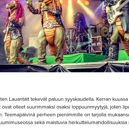
ten Lauantait tekevät paluun syyskaudella. Kerran kuussa j
 ovat olleet suurimmaksi osaksi loppuunmyytyjä, joten lip
in. Teemapäivinä perheen pienimmille on tarjolla mukaansa
uumimuseossa sekä maistuvia herkuttelumahdollisuuksia r