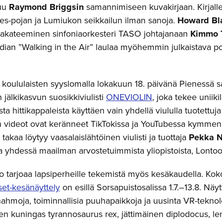
tuu
Raymond Briggsin
samannimiseen kuvakirjaan. Kirjalle
s-pojan ja Lumiukon seikkailun ilman sanoja.
Howard Bl
akateeminen sinfoniaorkesteri TASO johtajanaan
Kimmo T
ian ”Walking in the Air” laulaa myöhemmin julkaistava po
koululaisten syyslomalla lokakuun 18. päivänä Pienessä sa
jälkikasvun suosikkiviulisti
ONEVIOLIN
, joka tekee uniiki
sta hittikappaleista käyttäen vain yhdellä viululla tuotettu
in videot ovat keränneet TikTokissa ja YouTubessa kymmeni
 takaa löytyy vaasalaislähtöinen viulisti ja tuottaja
Pekka N
oa yhdessä maailman arvostetuimmista yliopistoista, Lontoo
o tarjoaa lapsiperheille tekemistä myös kesäkaudella. Kok
et-kesänäyttely
on esillä Sorsapuistosalissa 1.7.–13.8. Näytt
ahmoja, toiminnallisia puuhapaikkoja ja uusinta VR-tekno
en kuningas tyrannosaurus rex, jättimäinen diplodocus, le