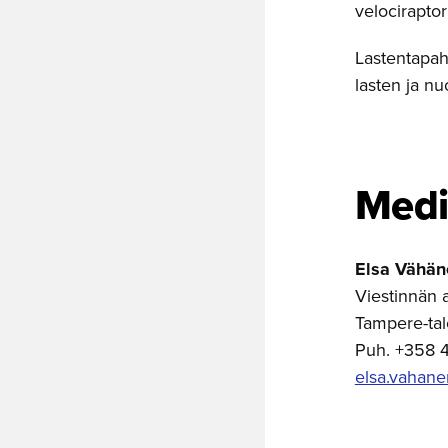
velocirapto
Lastentapah
lasten ja n
Media
Elsa Vähän
Viestinnän a
Tampere-ta
Puh. +358 
elsa.vahane