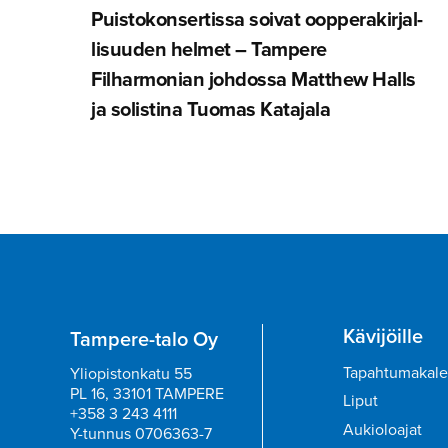
Puistokon­ser­tissa soivat oopperakir­jal­
li­suuden helmet – Tampere
Filharmonian johdossa Matthew Halls
ja solistina Tuomas Katajala
Kävijöille
Tampere-talo Oy
Tapahtumakale
Yliopistonkatu 55
PL 16, 33101 TAMPERE
Liput
+358 3 243 4111
Aukioloajat
Y-tunnus 0706363-7