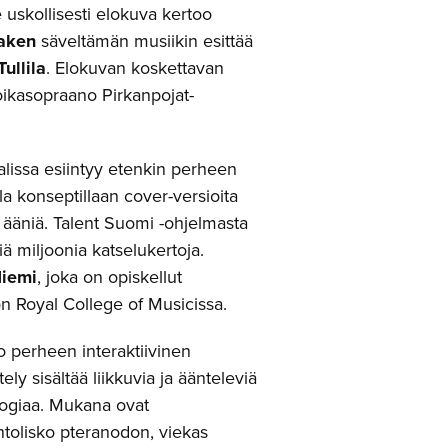
 uskollisesti elokuva kertoo
aken
säveltämän musiikin esittää
ullila
. Elokuvan koskettavan
ikasopraano Pirkanpojat-
lissa esiintyy etenkin perheen
lla konseptillaan cover-versioita
ja ääniä. Talent Suomi -ohjelmasta
ä miljoonia katselukertoja.
iemi
, joka on opiskellut
n Royal College of Musicissa.
o perheen interaktiivinen
ely sisältää liikkuvia ja äänteleviä
logiaa. Mukana ovat
ntolisko pteranodon, viekas