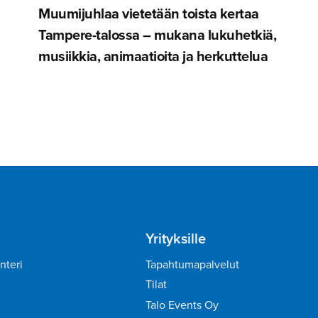
Muumijuhlaa vietetään toista kertaa
Tampere-ta­lossa – mukana lukuhetkiä,
musiikkia, animaatioita ja herkuttelua
Yrityksille
nteri
Tapahtumapalvelut
Tilat
Talo Events Oy