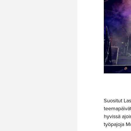
Suositut Las
teemapäivät
hyvissä ajo
työpajoja M