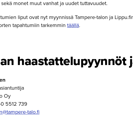
r sekä monet muut vanhat ja uudet tuttavuudet.
tumien liput ovat nyt myynnissä Tampere-talon ja Lippu.fi
uorten tapahtumiin tarkemmin
täällä
.
n haastatte­lu­pyynnöt j
en
siantuntija
lo Oy
40 5512 739
n@tampere-talo.fi