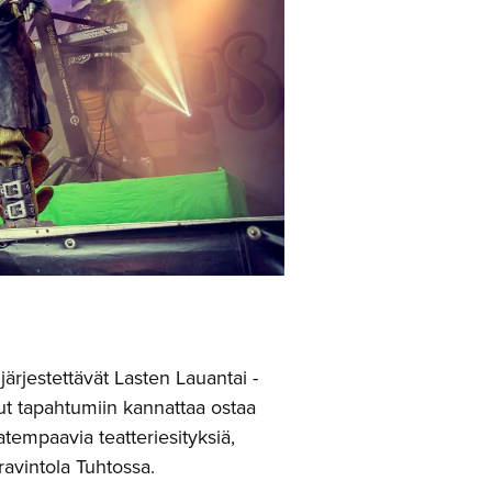
ärjestettävät Lasten Lauantai -
ut tapahtumiin kannattaa ostaa
tempaavia teatteriesityksiä,
avintola Tuhtossa.