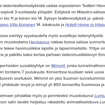
a lastenteatteriesityksistä vastaa espoolainen Teatteri He
 sopivat 3-vuotiaasta ylöspäin. Esityksiä on Maestro-salis
klo 11 ja toinen klo 14. Syksyn teatteriesityksiä ja -päiviä
amo Villa Koiranen
14. lokakuuta ja
Hotelli Home ja Hiipi
ossa esiintyy syyskaudella myös suosittuja lastenyhtyeitä.
een muodostama
Hevisaurus
rokkaa Isossa salissa sunnunt
e tekee hevimusiikkia lapsille ja lapsenmielisille. Yhtye o
ia ja palkittu kaksi kertaa parhaan lastenmusiikkilevyn Em
iperheiden suosikkiyhtye on
Mimmit
, jonka tunnelmalline
in torstaina 7. joulukuuta. Konsertissa kuullaan sekä uusia ett
a tuorein sovituksin. Mimmit on yksi Suomen tunnetuimmist
t yhdeksän levyä ja tehnyt yli 850 konserttia Suomessa ja 
elmaan johdattaa myös jo perinteeksi muodostunut
Lumi
Ison salin lavalle heijastuu rakastettu animaatioelokuva
Lu