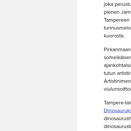
joka perus
pienen Jame
Tampereen 
tunnusmelod
kuorosta.
Pirkanmaan 
someikäisen 
ajankohtaisi
tutun artist
Artistinimen
viulunsoitt
Tampere-tal
Dinosauruks
dinosaurush
dinosaurust