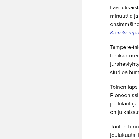
Laadukkaist
minuuttia ja
ensimmäinen 
Koirakampa
Tampere-tal
lohikäärm
juraheviyhty
studioalbum
Toinen laps
Pieneen sali
joululauluj
on julkaissu
Joulun tunn
joulukuuta. 