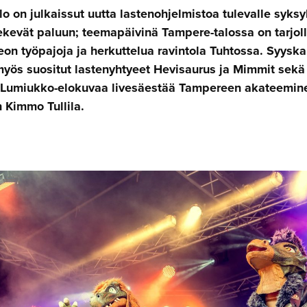
o on julkaissut uutta lastenohjelmistoa tulevalle syks
ekevät paluun; teemapäivinä Tampere-talossa on tarjolla
n työpajoja ja herkuttelua ravintola Tuhtossa. Syysk
myös suositut lastenyhtyeet Hevisaurus ja Mimmit sekä
ä Lumiukko-elokuvaa livesäestää Tampereen akateemine
 Kimmo Tullila.