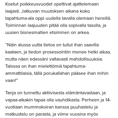
Koetut poikkeusvuodet opettivat ajattelemaan
laajasti. Jatkuvan muutoksen aikana koko
tapahtuma-ala oppi uudella tavalla olemaan hereillä.
Toiminnan laajuuden pitää olla sopivalla tasolla, ja
uusien bisnesmallien etsiminen on arkea.
”Näin alussa uutta tietoa on tullut ihan saavilla
kaataen, ja tiedon prosessointiin menee hetki aikaa,
mutta näen edessäni valtavasti mahdollisuuksia.
Talossa on ihan mielettömiä tapahtuma-
ammattilaisia, tällä porukallahan pääsee ihan mihin
vaan!”
Tanja on tunnettu aktiivisesta elämäntavastaan, ja
vapaa-aikakin tapaa olla vauhdikasta. Perheen ja 14-
vuotiaan mummokoiran kanssa puuhastelu ja
matkustelu on parasta, ja viime vuosina myös