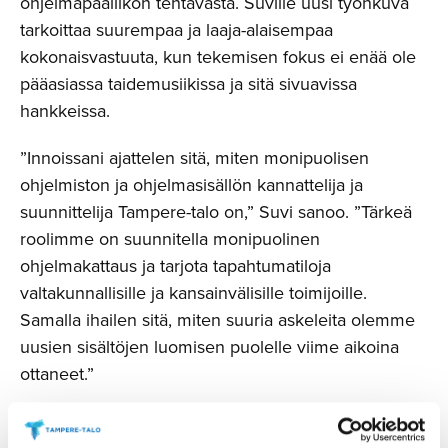
ohjelmapäällikön tehtävästä. Suville uusi työnkuva
tarkoittaa suurempaa ja laaja-alaisempaa
kokonaisvastuuta, kun tekemisen fokus ei enää ole
pääasiassa taidemusiikissa ja sitä sivuavissa
hankkeissa.
”Innoissani ajattelen sitä, miten monipuolisen
ohjelmiston ja ohjelmasisällön kannattelija ja
suunnittelija Tampere-talo on,” Suvi sanoo. ”Tärkeä
roolimme on suunnitella monipuolinen
ohjelmakattaus ja tarjota tapahtumatiloja
valtakunnallisille ja kansainvälisille toimijoille.
Samalla ihailen sitä, miten suuria askeleita olemme
uusien sisältöjen luomisen puolelle viime aikoina
ottaneet.”
Pitkään talossa olleena Suvin pulpetti on ollut
täynnä tekemistä jo pitkään, sillä ajan myötä vastuita