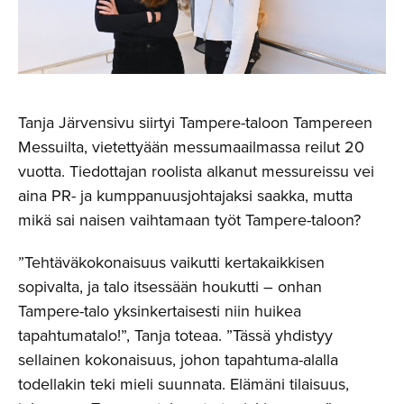
Tanja Järvensivu siirtyi Tampere-taloon Tampereen
Messuilta, vietettyään messumaailmassa reilut 20
vuotta. Tiedottajan roolista alkanut messureissu vei
aina PR- ja kumppanuusjohtajaksi saakka, mutta
mikä sai naisen vaihtamaan työt Tampere-taloon?
”Tehtäväkokonaisuus vaikutti kertakaikkisen
sopivalta, ja talo itsessään houkutti – onhan
Tampere-talo yksinkertaisesti niin huikea
tapahtumatalo!”, Tanja toteaa. ”Tässä yhdistyy
sellainen kokonaisuus, johon tapahtuma-alalla
todellakin teki mieli suunnata. Elämäni tilaisuus,