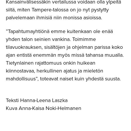
Kansainvälisessäkin vertailussa voidaan olla ylpeitä
siitä, miten Tampere-talossa on jo nyt pystytty
palvelemaan ihmisiä niin monissa asioissa.
”Tapahtumayhtiönä emme kuitenkaan ole enää
yhden talon seinien vankina. Toimimme
tilavuokrauksen, sisältöjen ja ohjelman parissa koko
ajan entistä enemmän myös missä tahansa muualla.
Tietynlainen rajattomuus onkin huikean
kiinnostavaa, herkullinen ajatus ja mieletön
mahdollisuus”, toteavat naiset kuin yhdestä suusta.
Teksti Hanna-Leena Laszka
Kuva Anna-Kaisa Noki-Helmanen