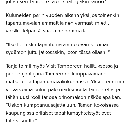
johan sen Tampere-talon strategiakin sanoo.”
Kuluneiden parin vuoden aikana yksi jos toinenkin
tapahtuma-alan ammattilainen varmasti mietti,
voisiko leipänsä saada helpommalla.
”Itse tunnistin tapahtuma-alan olevan se oman
sydämen juttu jatkossakin, joten tässä ollaan. ”
Tanja toimii myös Visit Tampereen hallituksessa ja
puheenjohtajana Tampereen kauppakamarin
matkailu- ja tapahtumavaliokunnassa. Yksi eteenpäin
vievä voima onkin palo markkinoida Tamperetta, ja
tähän uusi rooli tarjoaa erinomaisen näköalapaikan.
”Uskon kumppanuusajatteluun. Tämän kokoisessa
kaupungissa erilaiset tapahtumayhteistyöt ovat
tulevaisuutta.”