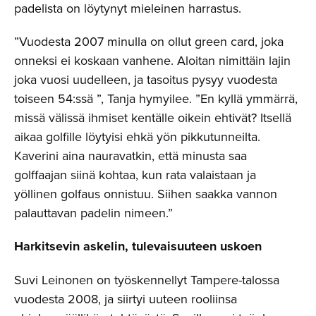
padelista on löytynyt mieleinen harrastus.
”Vuodesta 2007 minulla on ollut green card, joka
onneksi ei koskaan vanhene. Aloitan nimittäin lajin
joka vuosi uudelleen, ja tasoitus pysyy vuodesta
toiseen 54:ssä ”, Tanja hymyilee. ”En kyllä ymmärrä,
missä välissä ihmiset kentälle oikein ehtivät? Itsellä
aikaa golfille löytyisi ehkä yön pikkutunneilta.
Kaverini aina nauravatkin, että minusta saa
golffaajan siinä kohtaa, kun rata valaistaan ja
yöllinen golfaus onnistuu. Siihen saakka vannon
palauttavan padelin nimeen.”
Harkitsevin askelin, tulevaisuuteen uskoen
Suvi Leinonen on työskennellyt Tampere-talossa
vuodesta 2008, ja siirtyi uuteen rooliinsa