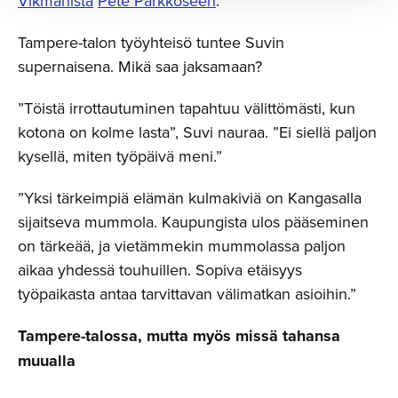
Vikmanista
Pete Parkkoseen
.”
Tampere-talon työyhteisö tuntee Suvin
supernaisena. Mikä saa jaksamaan?
”Töistä irrottautuminen tapahtuu välittömästi, kun
kotona on kolme lasta”, Suvi nauraa. ”Ei siellä paljon
kysellä, miten työpäivä meni.”
”Yksi tärkeimpiä elämän kulmakiviä on Kangasalla
sijaitseva mummola. Kaupungista ulos pääseminen
on tärkeää, ja vietämmekin mummolassa paljon
aikaa yhdessä touhuillen. Sopiva etäisyys
työpaikasta antaa tarvittavan välimatkan asioihin.”
Tampere-talossa, mutta myös missä tahansa
muualla