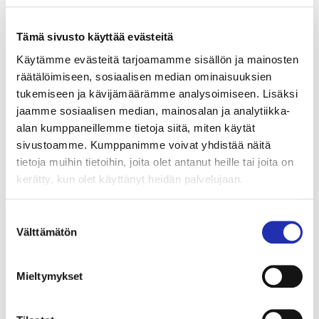
on kertynyt koko ajan enemmän. Uuden
toimenkuvan kynnyksellä olikin realistista pohtia,
Tämä sivusto käyttää evästeitä
miten uudessa tehtävässä pystyy antamaan
Käytämme evästeitä tarjoamamme sisällön ja mainosten
parhaansa.
räätälöimiseen, sosiaalisen median ominaisuuksien
tukemiseen ja kävijämäärämme analysoimiseen. Lisäksi
”Minua inspiroivat edelleen alan suuret
jaamme sosiaalisen median, mainosalan ja analytiikka-
mahdollisuudet. Koen lähes päivittäin, ettei kaikkea
alan kumppaneillemme tietoja siitä, miten käytät
sivustoamme. Kumppanimme voivat yhdistää näitä
ole vielä keksitty – vaikka joskus väsyneenä vähän
tietoja muihin tietoihin, joita olet antanut heille tai joita on
hymyilyttääkin, että taasko jotain pitää keksiä…
kerätty, kun olet käyttänyt heidän palvelujaan.
Viimeiset kaksi vuotta ovat pakottaneet alaa
kuoriutumaan ja osin myös järjestäytymään
Suostumuksen
uudelleen, ja se on kokemuksena ollut herättävä
Välttämätön
valinta
mutta hyvin rohkaiseva.”
Jos aiemmin elettiin vahvassa tulevaisuuden
Mieltymykset
uskossa, ja suunnitelmia tehtiin pitkälle eteenpäin,
edetään pandemian jälkeisessä ajassa hieman