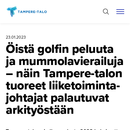
Hyppää
sisältöön
23.01.2023
Öistä golfin peluuta
ja mummolavie­railuja
– näin Tampere-talon
tuoreet liiketoi­min­ta­
joh­tajat palautuvat
arkityöstään