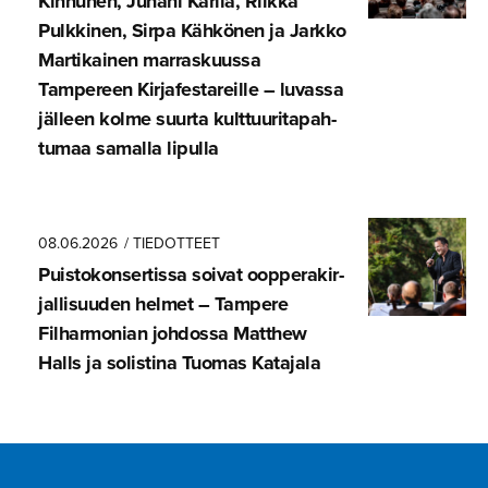
Kinnunen, Juhani Karila, Riikka
Pulkkinen, Sirpa Kähkönen ja Jarkko
Martikainen marraskuussa
Tampereen Kirjafes­ta­reille – luvassa
jälleen kolme suurta kulttuuri­ta­pah­
tumaa samalla lipulla
08.06.2026
/ TIEDOTTEET
Puistokon­ser­tissa soivat oopperakir­
jal­li­suuden helmet – Tampere
Filharmonian johdossa Matthew
Halls ja solistina Tuomas Katajala