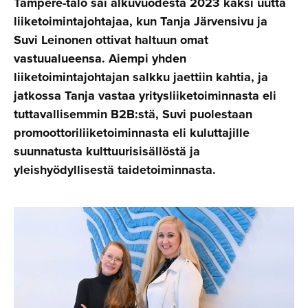
Tampere-talo sai alkuvuodesta 2023 kaksi uutta
liiketoimintajohtajaa, kun Tanja Järvensivu ja
Suvi Leinonen ottivat haltuun omat
vastuualueensa. Aiempi yhden
liiketoimintajohtajan salkku jaettiin kahtia, ja
jatkossa Tanja vastaa yritysliiketoiminnasta eli
tuttavallisemmin B2B:stä, Suvi puolestaan
promoottoriliiketoiminnasta eli kuluttajille
suunnatusta kulttuurisisällöstä ja
yleishyödyllisestä taidetoiminnasta.