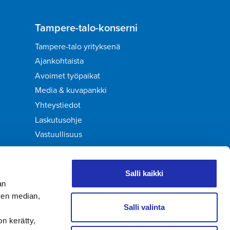
Tampere-talo-konserni
Tampere-talo yrityksenä
Ajankohtaista
Avoimet työpaikat
Media & kuvapankki
Yhteystiedot
Laskutusohje
Vastuullisuus
Palaute
Salli kaikki
an
sen median,
Salli valinta
on kerätty,