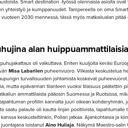
stoista. Smart destination -työssä olennaisia asioita ovat
n yhteistyö ja kumppanuudet. Tampereella on oma Smart 
ali vuoteen 2030 mennessä, tässä myös matkailualan pitää o
hujina alan huippuam­mat­ti­laisi
 puhujakattaus oli vaikuttava. Eniten kuuljoita keräsi Eur
evän
Misa Labarilen
puheenvuoro. Vilkasta keskustelua her
aupungin turvallisuuden johtamista koskevat puheevuorot.
ujia, mutta epävarman tilanteen vuoksi tilaisuus päätettiin 
tkailun ammattilaista pääosin Suomessa ja Ruotsissa, mik
apahtuman profiilin kannalta juuri oikean kohderyhmän, ja
 saatu palaute oli kautta linjan positiivista, tapahtumalle to
 kanssa keskusteltiinkin, Pollari jatkaa. Ajankohtaisia ja k
juontajana loistanut
Aino Huilaja
. Näkymä Maestro-salin t