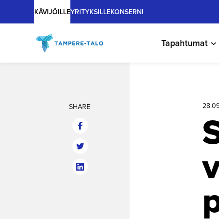
Main
Hyppää
KÄVIJÖILLE
YRITYKSILLE
KONSERNI
sisältöön
Tapahtumat
28.0
SHARE
S
v