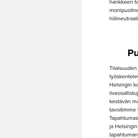
hankkeen tau
monipuoline
hiilineutra
Pu
Tilaisuuden
työskentel
Helsingin k
liveosallist
kestävän ma
tavoitimme t
Tapahtumasta
ja Helsingin
tapahtuman 