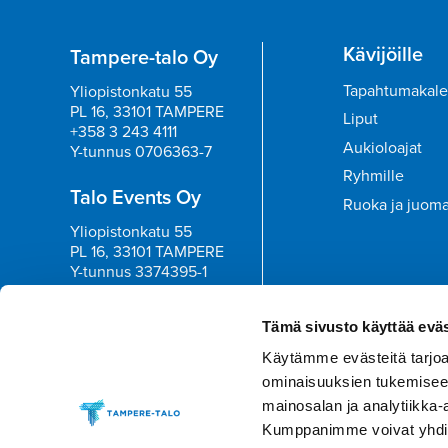
Kävijöille
Tampere-talo Oy
Tapahtumakale
Yliopistonkatu 55
PL 16, 33101 TAMPERE
Liput
+358 3 243 4111
Aukioloajat
Y-tunnus 0706363-7
Ryhmille
Talo Events Oy
Ruoka ja juom
Yliopistonkatu 55
PL 16, 33101 TAMPERE
Y-tunnus 3374395-1
Tilaa uutisk
Tämä sivusto käyttää eväs
Käytämme evästeitä tarjoa
ominaisuuksien tukemisee
mainosalan ja analytiikka-
Kumppanimme voivat yhdistää 