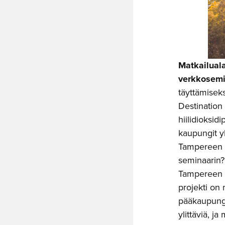
Matkailual
verkkosemin
täyttämiseks
Destination
hiilidioksid
kaupungit 
Tampereen k
seminaarin?
Tampereen y
projekti on
pääkaupungik
ylittäviä, 