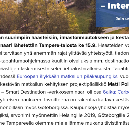
an suurimpiin haasteisiin, ilmastonmuutokseen ja kest
aari lähetettiin Tampere-talosta ke 15.9.
Haasteiden vo
i tarvitaan yhä enemmän rajat ylittävää yhteistyötä, tiedon
 -tapahtumaohjelmassa kuultiin oivalluksia mm. destinaatio
ipäästöjen laskemisesta sekä tietoalustaratkaisuista. Tapah
yhdessä
Euroopan älykkään matkailun pääkaupungiksi
vuon
estävän matkailun kehityksen projektipäällikkö
Matti Pol
 – Smart Destination -verkkoseminaari oli osa
6aika: Carb
hteisen hankkeen tavoitteena on rakentaa kattava kestäv
 meneillään myös Göteborgissa. Kaupunkeja yhdistää myös
si, arvonimi myönnettiin Helsingille 2019, Göteborgille 20
ja me Tampereella olemme mielellämme mukana tiivistämässä 