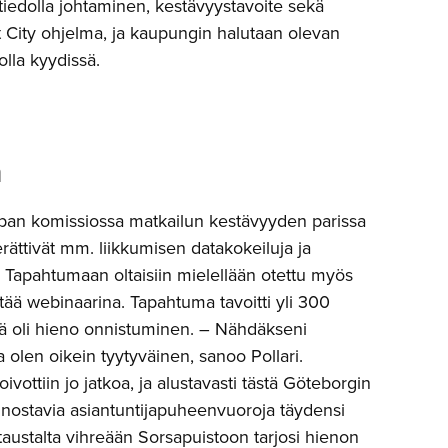
 tiedolla johtaminen, kestävyystavoite sekä
City ohjelma, ja kaupungin halutaan olevan
lla kyydissä.
a
oopan komissiossa matkailun kestävyyden parissa
ättivät mm. liikkumisen datakokeiluja ja
 Tapahtumaan oltaisiin mielellään otettu myös
pitää webinaarina. Tapahtuma tavoitti yli 300
ä oli hieno onnistuminen. – Nähdäkseni
 olen oikein tyytyväinen, sanoo Pollari.
ivottiin jo jatkoa, ja alustavasti tästä Göteborgin
iinnostavia asiantuntijapuheenvuoroja täydensi
austalta vihreään Sorsapuistoon tarjosi hienon