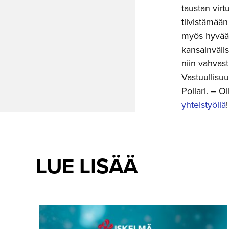
taustan virt
tiivistämää
myös hyvää t
kansainvälis
niin vahvast
Vastuullisuu
Pollari. – 
yhteistyöllä
LUE LISÄÄ