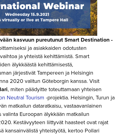
ävään kasvuun pureutunut Smart Destination -
ittamiseksi ja asiakkaiden odotusten
vaihtoa ja yhteistä kehittämistä. Smart
iden älykkäästä kehittämisestä,
tuman järjestivät Tampereen ja Helsingin
na 2020 valitun Göteborgin kanssa. Visit
lari
, miten päädyitte toteuttamaan yhteisen
on Neutral Tourism
-projektia. Helsingin, Turun ja
än matkailun dataratkaisu, vastaavanlainen
 valinta Euroopan älykkään matkailun
20. Kestävyyteen liittyvät haasteet ovat rajat
kansainvälistä yhteistyötä, kertoo Pollari