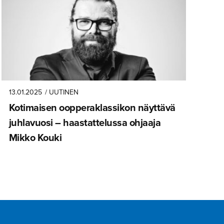
13.01.2025
/ UUTINEN
Kotimaisen oopperak­las­sikon näyttävä
juhlavuosi – haastatte­lussa ohjaaja
Mikko Kouki