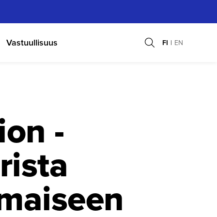
Vastuullisuus
FI
EN
ion -
rista
smaiseen