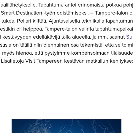
uaalilähetykselle. Tapahtuma antoi erinomaista potkua pohjo
n Smart Destination -työn edistämiseksi. – Tampere-talon o
ukea, Pollari kiittää. Ajantasaisella tekniikalla tapahtum
estikin oli helppoa. Tampere-talon valinta tapahtumapaikak
i kestävyyden edelläkävijä tällä alueella, ja mm. saanut
Su
sasia on täällä niin olennainen osa tekemistä, että se toi
Oli myös hienoa, että pystyimme kompensoimaan tilaisuuden
! Lisätietoja Visit Tampereen kestävän matkailun kehityksest