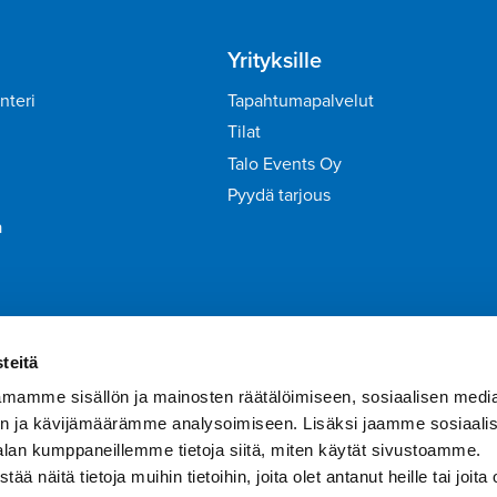
Yrityksille
nteri
Tapahtumapalvelut
Tilat
Talo Events Oy
Pyydä tarjous
a
irje
Liity Tähtiasiakkaaksi
teitä
mamme sisällön ja mainosten räätälöimiseen, sosiaalisen medi
n ja kävijämäärämme analysoimiseen. Lisäksi jaamme sosiaali
alan kumppaneillemme tietoja siitä, miten käytät sivustoamme.
näitä tietoja muihin tietoihin, joita olet antanut heille tai joita 