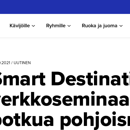
Kävijöille
Ryhmille
Ruoka ja juoma
9.2021 / UUTINEN
mart Destinat
erkkose­mi­naa­
potkua pohjoi