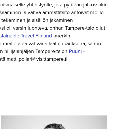
ismaiselle yhteistyölle, jota pyritään jatkossakin
saaminen ja vahva ammattitaito antoivat meille
an tekeminen ja sisällön jakaminen
si oli varsin luonteva, onhan Tampere-talo ollut
stainable Travel Finland
-merkin.
mii meille aina vahvana laatulupauksena, sanoo
 hiilijalanjäljen Tampere-talon
Puuni -
ä matti.pollari@visittampere.fi.