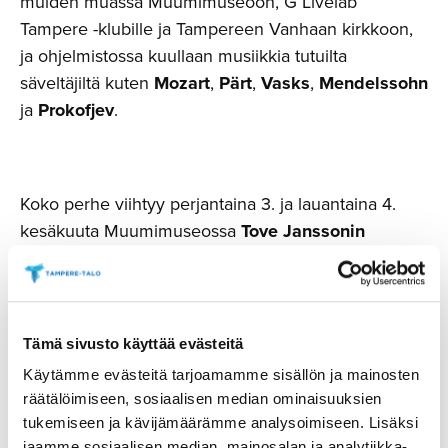
muiden muassa Muumimuseoon, G Livelab
Tampere -klubille ja Tampereen Vanhaan kirkkoon,
ja ohjelmistossa kuullaan musiikkia tutuilta
säveltäjiltä kuten
Mozart
,
Pärt
,
Vasks
,
Mendelssohn
ja
Prokofjev
.
Koko perhe viihtyy perjantaina 3. ja lauantaina 4.
kesäkuuta Muumimuseossa
Tove Janssonin
rakastetun
Kuinkas sitten kävikään? –
kuvakirjan
ympärille rakentuvassa
muumikonsertissa
, jonka
lukijana esiintyy näyttelijä
Satu Silvo
. Sunnuntain 5.
kesäkuuta
satukonsertissa
tarjolla on uudempaa
Tämä sivusto käyttää evästeitä
kotimaista lastenkirjallisuutta, kun runoilija ja
Käytämme evästeitä tarjoamamme sisällön ja mainosten
näytelmäkirjailija
Laura Ruohosen
ilmiöksi nousseet
räätälöimiseen, sosiaalisen median ominaisuuksien
Yökyöpelit
-tekstit kohtaavat kaikenikäiset kuulijat ja
tukemiseen ja kävijämäärämme analysoimiseen. Lisäksi
kietoutuvat kamarimusiikin maailmaan.
jaamme sosiaalisen median, mainosalan ja analytiikka-