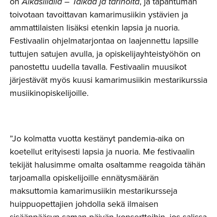
on
Aikasillalla – Taikaa ja tarinoita
, ja tapahtuman
toivotaan tavoittavan kamarimusiikin ystävien ja
ammattilaisten lisäksi etenkin lapsia ja nuoria.
Festivaalin ohjelmatarjontaa on laajennettu lapsille
tuttujen satujen avulla, ja opiskelijayhteistyöhön on
panostettu uudella tavalla. Festivaalin muusikot
järjestävät myös kuusi kamarimusiikin mestarikurssia
musiikinopiskelijoille.
”Jo kolmatta vuotta kestänyt pandemia-aika on
koetellut erityisesti lapsia ja nuoria. Me festivaalin
tekijät halusimme omalta osaltamme reagoida tähän
tarjoamalla opiskelijoille ennätysmäärän
maksuttomia kamarimusiikin mestarikursseja
huippuopettajien johdolla sekä ilmaisen
sisäänpääsyn saman päivän konsertteihin, jos salissa