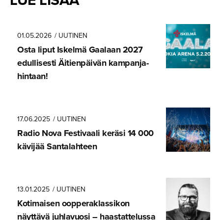
01.05.2026
/ UUTINEN
Osta liput Iskelmä Gaalaan 2027
edullisesti Äitienpäivän kampanja­
hintaan!
17.06.2025
/ UUTINEN
Radio Nova Festivaali keräsi 14 000
kävijää Santalahteen
13.01.2025
/ UUTINEN
Kotimaisen oopperak­las­sikon
näyttävä juhlavuosi – haastatte­lussa