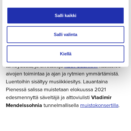
Salli kaikki
Lauantaina 4. kesäkuuta Tampere-talossa voi
tutustua hyvinvoinnin eri muotoihin. Tanssija
Sini
Länsivuori
pitää kehon liikkeisiin keskittyvän
Salli valinta
workshopin, joka sopii kaikille festivaalikävijöille
taitotasoon katsomatta. Lastenpsykiatri
Jari
Kiellä
Sinkkonen
luennoi lapsen luovuudesta ja leikin
tärkeydestä, ja aivotutkija
Katri Saarikivi
käsittelee
aivojen toimintaa ja ajan ja rytmien ymmärtämistä.
Luentoihin sisältyy musiikkiesitys. Lauantaina
Pienessä salissa muistetaan elokuussa 2021
edesmennyttä säveltäjä ja alttoviulisti
Vladimir
Mendelssohnia
tunnelmallisella
muistokonsertilla
.