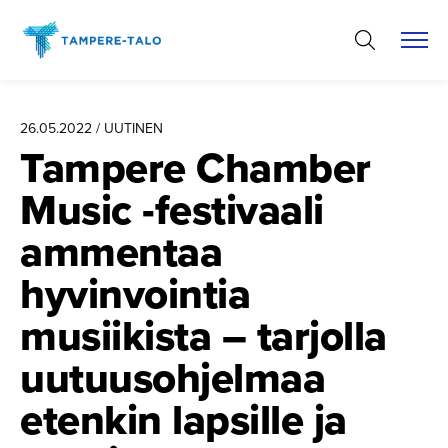
Hyppää
sisältöön
26.05.2022 / UUTINEN
Tampere Chamber
Music -festivaali
ammentaa
hyvinvointia
musiikista – tarjolla
uutuusoh­jelmaa
etenkin lapsille ja