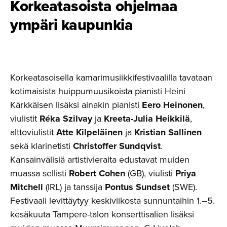
Korkeata­soista ohjelmaa
ympäri kaupunkia
Korkeatasoisella kamarimusiikkifestivaalilla tavataan
kotimaisista huippumuusikoista pianisti Heini
Kärkkäisen lisäksi ainakin pianisti
Eero Heinonen
,
viulistit
Réka Szilvay
ja
Kreeta-Julia Heikkilä
,
alttoviulistit
Atte Kilpeläinen
ja
Kristian Sallinen
sekä klarinetisti
Christoffer Sundqvist
.
Kansainvälisiä artistivieraita edustavat muiden
muassa sellisti
Robert Cohen
(GB), viulisti
Priya
Mitchell
(IRL) ja tanssija
Pontus Sundset
(SWE).
Festivaali levittäytyy keskiviikosta sunnuntaihin 1.–5.
kesäkuuta Tampere-talon konserttisalien lisäksi