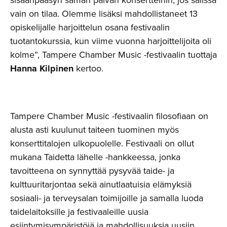
vain on tilaa. Olemme lisäksi mahdollistaneet 13
opiskelijalle harjoittelun osana festivaalin
tuotantokurssia, kun viime vuonna harjoittelijoita oli
kolme”, Tampere Chamber Music -festivaalin tuottaja
Hanna Kilpinen
kertoo.
Tampere Chamber Music -festivaalin filosofiaan on
alusta asti kuulunut taiteen tuominen myös
konserttitalojen ulkopuolelle. Festivaali on ollut
mukana Taidetta lähelle -hankkeessa, jonka
tavoitteena on synnyttää pysyvää taide- ja
kulttuuritarjontaa sekä ainutlaatuisia elämyksiä
sosiaali- ja terveysalan toimijoille ja samalla luoda
taidelaitoksille ja festivaaleille uusia
esiintymisympäristöjä ja mahdollisuuksia uusiin