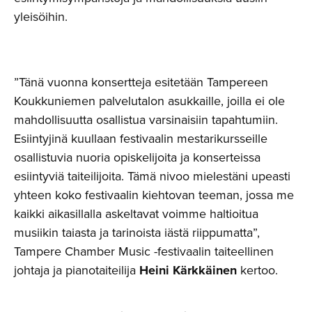
yleisöihin.
”Tänä vuonna konsertteja esitetään Tampereen
Koukkuniemen palvelutalon asukkaille, joilla ei ole
mahdollisuutta osallistua varsinaisiin tapahtumiin.
Esiintyjinä kuullaan festivaalin mestarikursseille
osallistuvia nuoria opiskelijoita ja konserteissa
esiintyviä taiteilijoita. Tämä nivoo mielestäni upeasti
yhteen koko festivaalin kiehtovan teeman, jossa me
kaikki aikasillalla askeltavat voimme haltioitua
musiikin taiasta ja tarinoista iästä riippumatta”,
Tampere Chamber Music -festivaalin taiteellinen
johtaja ja pianotaiteilija
Heini Kärkkäinen
kertoo.