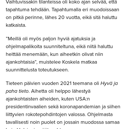
Vaihtuvissakin tilanteissa oli koko ajan selvää, että
tapahtuma tehdään. Tapahtumalla eri muodoissaan
on pitkä perinne, lähes 20 vuotta, eikä sitä haluttu
katkaista.
”Meillä oli myös paljon hyviä ajatuksia ja
ohjelmapalikoita suunniteltuna, eikä niitä haluttu
heittää menemään, kun aiheetkin olivat niin
ajankohtaisia”, muistelee Koskela matkaa
suunnittelusta toteutukseen.
Tieteen päivien vuoden 2021 teemana oli
Hyvä ja
paha tieto
. Aihetta oli helppo lähestyä
ajankohtaisten aiheiden, kuten USA:n
presidentinvaalien sekä koronapandemian ja siihen
liittyvien rokotepohdintojen valossa. Ohjelmasta
tavallisesti noin puolet on jossain muodossa samaa