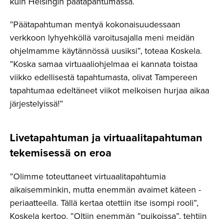
kuin Helsingin päätapahtumassa.
”Päätapahtuman mentyä kokonaisuudessaan
verkkoon lyhyehköllä varoitusajalla meni meidän
ohjelmamme käytännössä uusiksi”, toteaa Koskela.
”Koska samaa virtuaaliohjelmaa ei kannata toistaa
viikko edellisestä tapahtumasta, olivat Tampereen
tapahtumaa edeltäneet viikot melkoisen hurjaa aikaa
järjestelyissä!”
Livetapah­tuman ja virtuaali­ta­pah­tuman
tekemisessä on eroa
”Olimme toteuttaneet virtuaalitapahtumia
aikaisemminkin, mutta enemmän avaimet käteen -
periaatteella. Tällä kertaa otettiin itse isompi rooli”,
Koskela kertoo. ”Oltiin enemmän ”puikoissa”, tehtiin