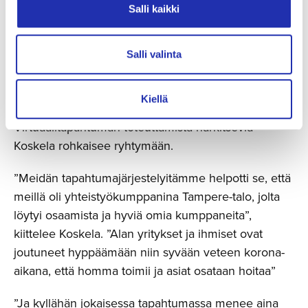
viestiä, että tapahtumaa tuotettaessa turvallisuuteen
Salli kaikki
kiinnitetään huomiota, ihan niin kuin vastaanotinten
toisellakin puolella pitää tehdä.
Salli valinta
Tekemällä oppii
Kiellä
Virtuaalitapahtuman toteuttamista harkitsevia
Koskela rohkaisee ryhtymään.
”Meidän tapahtumajärjestelyitämme helpotti se, että
meillä oli yhteistyökumppanina Tampere-talo, jolta
löytyi osaamista ja hyviä omia kumppaneita”,
kiittelee Koskela. ”Alan yritykset ja ihmiset ovat
joutuneet hyppäämään niin syvään veteen korona-
aikana, että homma toimii ja asiat osataan hoitaa”
”Ja kyllähän jokaisessa tapahtumassa menee aina