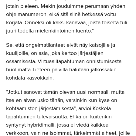
jotain pieleen. Mekin jouduimme perumaan yhden
ohjelmanumeron, eikä sitä siinä hetkessä voitu
korjata. Onneksi oli kaksi kanavaa, joista toiselta tuli
juuri todella mielenkiintoinen luento.”
Se, että ongelmatilanteet eivät näy katsojille ja
kuulijoille, on asia, joka kertoo järjestäjien
osaamisesta. Virtuaalitapahtuman onnistumisesta
huolimatta Tieteen päivillä halutaan jatkossakin
kohdata kasvokkain.
”Jotkut sanovat tämän olevan uusi normaali, mutta
itse en aivan usko tähän, varsinkin kun kyse on
kohtaamisten järjestämisestä”, arvioi Koskela
tapahtumien tulevaisuutta. Ehkä on kuitenkin
syntynyt hybridimalli, jossa ei viedä kaikkea
verkkoon, vain ne isoimmat, tärkeimmät aiheet, joille