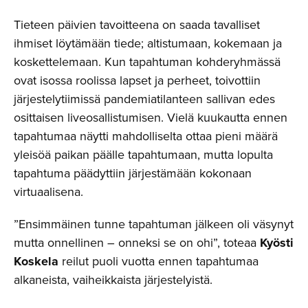
Tieteen päivien tavoitteena on saada tavalliset
ihmiset löytämään tiede; altistumaan, kokemaan ja
koskettelemaan. Kun tapahtuman kohderyhmässä
ovat isossa roolissa lapset ja perheet, toivottiin
järjestelytiimissä pandemiatilanteen sallivan edes
osittaisen liveosallistumisen. Vielä kuukautta ennen
tapahtumaa näytti mahdolliselta ottaa pieni määrä
yleisöä paikan päälle tapahtumaan, mutta lopulta
tapahtuma päädyttiin järjestämään kokonaan
virtuaalisena.
”Ensimmäinen tunne tapahtuman jälkeen oli väsynyt
mutta onnellinen – onneksi se on ohi”, toteaa
Kyösti
Koskela
reilut puoli vuotta ennen tapahtumaa
alkaneista, vaiheikkaista järjestelyistä.