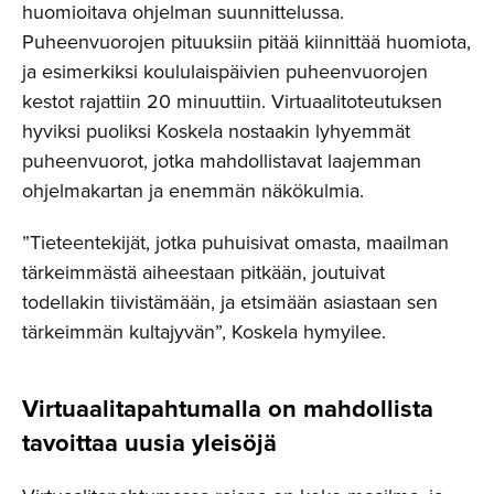
huomioitava ohjelman suunnittelussa.
Puheenvuorojen pituuksiin pitää kiinnittää huomiota,
ja esimerkiksi koululaispäivien puheenvuorojen
kestot rajattiin 20 minuuttiin. Virtuaalitoteutuksen
hyviksi puoliksi Koskela nostaakin lyhyemmät
puheenvuorot, jotka mahdollistavat laajemman
ohjelmakartan ja enemmän näkökulmia.
”Tieteentekijät, jotka puhuisivat omasta, maailman
tärkeimmästä aiheestaan pitkään, joutuivat
todellakin tiivistämään, ja etsimään asiastaan sen
tärkeimmän kultajyvän”, Koskela hymyilee.
Virtuaali­ta­pah­tu­malla on mahdollista
tavoittaa uusia yleisöjä