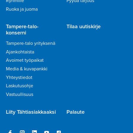
Ryhmille
Pyydä tarjous
Ruoka ja juoma
Tampere-talo-
Tilaa uutiskirje
konserni
Tampere-talo yrityksenä
Ajankohtaista
Avoimet työpaikat
Media & kuvapankki
Yhteystiedot
Laskutusohje
Vastuullisuus
Liity Tähtiasiakkaaksi
Palaute