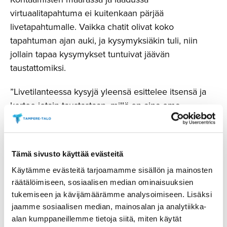
virtuaalitapahtuma ei kuitenkaan pärjää
livetapahtumalle. Vaikka chatit olivat koko
tapahtuman ajan auki, ja kysymyksiäkin tuli, niin
jollain tapaa kysymykset tuntuivat jäävän
taustattomiksi.
”Livetilanteessa kysyjä yleensä esittelee itsensä ja
kertoo jotain taustastaan, millä on aina oma
vaikutuksensa”, pohdiskelee Koskela.
Virtuaalisia näyttelyosastoja ei myöskään lähdetty
Tämä sivusto käyttää evästeitä
toteuttamaan, vaikka alustat siihenkin tarkoitukseet
ovat kehittyneet harppauksin. Tieteen päivien
Käytämme evästeitä tarjoamamme sisällön ja mainosten
näyttelyssä oleellista on aina ollut se, että kävijät
räätälöimiseen, sosiaalisen median ominaisuuksien
tukemiseen ja kävijämäärämme analysoimiseen. Lisäksi
pääsevät hypistelemään robotteja ja testaamaan itse
jaamme sosiaalisen median, mainosalan ja analytiikka-
erilaisia älykaupunkikehitykseen liittyviä digitaalisia
alan kumppaneillemme tietoja siitä, miten käytät
vaihtoehtoja. Näyttelyn sijasta tapahtumassa