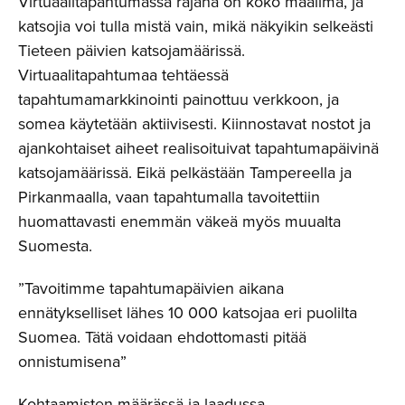
Virtuaalitapahtumassa rajana on koko maailma, ja
katsojia voi tulla mistä vain, mikä näkyikin selkeästi
Tieteen päivien katsojamäärissä.
Virtuaalitapahtumaa tehtäessä
tapahtumamarkkinointi painottuu verkkoon, ja
somea käytetään aktiivisesti. Kiinnostavat nostot ja
ajankohtaiset aiheet realisoituivat tapahtumapäivinä
katsojamäärissä. Eikä pelkästään Tampereella ja
Pirkanmaalla, vaan tapahtumalla tavoitettiin
huomattavasti enemmän väkeä myös muualta
Suomesta.
”Tavoitimme tapahtumapäivien aikana
ennätykselliset lähes 10 000 katsojaa eri puolilta
Suomea. Tätä voidaan ehdottomasti pitää
onnistumisena”
Kohtaamisten määrässä ja laadussa