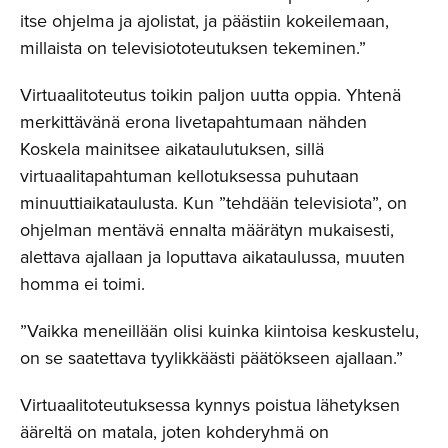
itse ohjelma ja ajolistat, ja päästiin kokeilemaan,
millaista on televisiototeutuksen tekeminen.”
Virtuaalitoteutus toikin paljon uutta oppia. Yhtenä
merkittävänä erona livetapahtumaan nähden
Koskela mainitsee aikataulutuksen, sillä
virtuaalitapahtuman kellotuksessa puhutaan
minuuttiaikataulusta. Kun ”tehdään televisiota”, on
ohjelman mentävä ennalta määrätyn mukaisesti,
alettava ajallaan ja loputtava aikataulussa, muuten
homma ei toimi.
”Vaikka meneillään olisi kuinka kiintoisa keskustelu,
on se saatettava tyylikkäästi päätökseen ajallaan.”
Virtuaalitoteutuksessa kynnys poistua lähetyksen
ääreltä on matala, joten kohderyhmä on