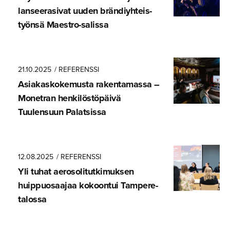
lanseera­sivat uuden brändiyh­teis­
työnsä Maestro-salissa
21.10.2025
/ REFERENSSI
Asiakasko­ke­musta rakentamassa –
Monetran henkilös­tö­päivä
Tuulensuun Palatsissa
12.08.2025
/ REFERENSSI
Yli tuhat aerosoli­tut­ki­muksen
huippuosaajaa kokoontui Tampere-
talossa