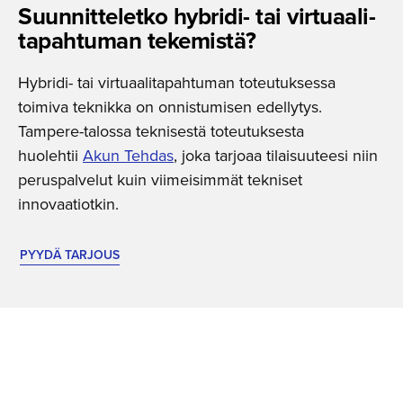
Suunnitte­letko hybridi- tai virtuaali­
ta­pah­tuman tekemistä?
Hybridi- tai virtuaalitapahtuman toteutuksessa
toimiva teknikka on onnistumisen edellytys.
Tampere-talossa teknisestä toteutuksesta
huolehtii
Akun Tehdas
, joka tarjoaa tilaisuuteesi niin
peruspalvelut kuin viimeisimmät tekniset
innovaatiotkin.
PYYDÄ TARJOUS