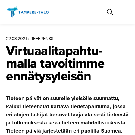
Hyppää
sisältöön
22.03.2021 / REFERENSSI
Virtuaali­ta­pah­tu­
malla tavoitimme
ennätysy­leisön
Tieteen päivät on suurelle yleisölle suunnattu,
kaikki tieteenalat kattava tiedetapahtuma, jossa
eri alojen tutkijat kertovat laaja-alaisesti tieteestä
ja tutkimuksesta sekä tieteen mahdollisuuksista.
Tieteen päiviä järjestetään eri puolilla Suomea,