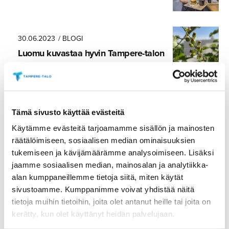
30.06.2023
/ BLOGI
Luomu kuvastaa hyvin Tampere-talon
arvoja
15.02.2023
/ BLOGI
Tämä sivusto käyttää evästeitä
Sakari ”Sakke” Lehto on rikastut­
Käytämme evästeitä tarjoamamme sisällön ja mainosten
tanut Tampere-talon työyhteisöä jo 15
räätälöimiseen, sosiaalisen median ominaisuuksien
vuoden ajan – ”Maailman iloisin
tukemiseen ja kävijämäärämme analysoimiseen. Lisäksi
jaamme sosiaalisen median, mainosalan ja analytiikka-
jätkä!”
alan kumppaneillemme tietoja siitä, miten käytät
sivustoamme. Kumppanimme voivat yhdistää näitä
tietoja muihin tietoihin, joita olet antanut heille tai joita on
31.01.2023
/ BLOGI
kerätty, kun olet käyttänyt heidän palvelujaan.
Sopiva rytmi, suihkivat askeleet –