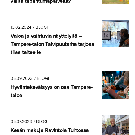
valita tapahtuma­pal­velut?
13.02.2024
/ BLOGI
Valoa ja vaihtuvia näyttelyitä –
Tampere-talon Talvipuu­tarha tarjoaa
tilaa taiteelle
05.09.2023
/ BLOGI
Hyvänteke­väisyys on osa Tampere-
taloa
05.07.2023
/ BLOGI
Kesän makuja Ravintola Tuhtossa