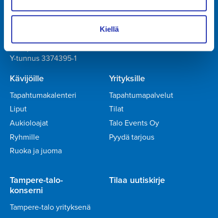
Y-tunnus 0706363-7
Talo Events Oy
Kiellä
Yliopistonkatu 55
PL 16, 33101 TAMPERE
Y-tunnus 3374395-1
Kävijöille
Yrityksille
Tapahtumakalenteri
Tapahtumapalvelut
Liput
Tilat
Aukioloajat
Talo Events Oy
Ryhmille
Pyydä tarjous
Ruoka ja juoma
Tampere-talo-
Tilaa uutiskirje
konserni
Tampere-talo yrityksenä